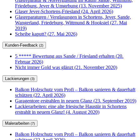
Glasreparatur & Notverglasung im Raum Sande, Wittmund,
Friedeburg, Jever & Umgebung (13. November 2025)
Glaser Jever-Schortens-Friesland (24. April 2026)
Glasreparaturen / Verglasungen in Schortens, Jever, Sande,
Wangerland, Friedeburg, Wittmund & Hooksiel (27. Mai
2019)
Scheibe kaputt? (27. Mai 2026)
Kunden-Feedback
(2)
5 ***** Bewertung aus Sande / Friesland erhalten (20.
Februar 2026)
Nicht immer Gold was glänzt (21. November 2020)
Lackierungen
(3)
Balkon Holzschutz vom Profi – Balkon sanieren & dauerhaft
schützen (22. April 2026)
Garagentore erstrahlen in neuem Glanz (23. September 2019)
Lackierarbeiten: eine alte friesische Haustür in Schortens
erstrahlt in neuem Glanz! (4. August 2020)
Malerarbeiten
(7)
Balkon Holzschutz vom Profi – Balkon sanieren & dauerhaft
schützen (22. April 2026)