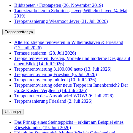
Bildtapeten / Fototapeten (26. November 2019)
Tapezierarbeiten in Schortens, Jever, Wilhelmshaven (4. Mai
2019)
Treppensanierung Wiesmoor-Jever (31. Juli 2026)
Treppenretter
(9)
Alte Holztreppe renovieren in Wilhelmshaven & Friesland
(17. Juli 2026)
Terrasse sanieren. (28. Juli 2026)
Treppe renovieren: Kosten, Vorteile und moderne Designs auf
einen Blick (14. Juli 2026)
Treppenrenovierung 3.100,00€ netto (13. Juli 2026)
Treppenrenovierung Friesland (6. Juli 2026)
Treppenrenovierung mit fedi (10. Juli 2026)
Treppenrenovierung oder neue Treppe im Innenbereich? Der
große Kosten-Vergleich (14. Juli 2026)
Treppenretter.de – Aus alt wird WOW! (6. Juli 2026)
Treppensanierung Friesland (2. Juli 2026)
Urlaub
(2)
Das Prinzip eines Steinteppichs – erklärt am Beispiel eines
Kieselstrandes (19. Juni 2026)
Urlaub im Steinteppich-Modus: Wie ich Griechenland