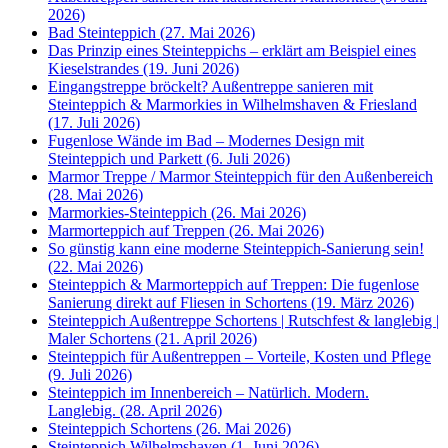
2026)
Bad Steinteppich (27. Mai 2026)
Das Prinzip eines Steinteppichs – erklärt am Beispiel eines
Kieselstrandes (19. Juni 2026)
Eingangstreppe bröckelt? Außentreppe sanieren mit
Steinteppich & Marmorkies in Wilhelmshaven & Friesland
(17. Juli 2026)
Fugenlose Wände im Bad – Modernes Design mit
Steinteppich und Parkett (6. Juli 2026)
Marmor Treppe / Marmor Steinteppich für den Außenbereich
(28. Mai 2026)
Marmorkies-Steinteppich (26. Mai 2026)
Marmorteppich auf Treppen (26. Mai 2026)
So günstig kann eine moderne Steinteppich-Sanierung sein!
(22. Mai 2026)
Steinteppich & Marmorteppich auf Treppen: Die fugenlose
Sanierung direkt auf Fliesen in Schortens (19. März 2026)
Steinteppich Außentreppe Schortens | Rutschfest & langlebig |
Maler Schortens (21. April 2026)
Steinteppich für Außentreppen – Vorteile, Kosten und Pflege
(9. Juli 2026)
Steinteppich im Innenbereich – Natürlich. Modern.
Langlebig. (28. April 2026)
Steinteppich Schortens (26. Mai 2026)
Steinteppich Wilhelmshaven (1. Juni 2026)