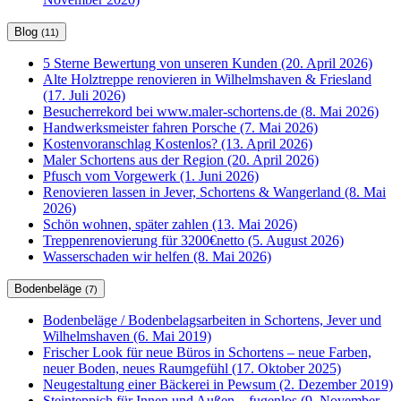
Blog
(11)
5 Sterne Bewertung von unseren Kunden (20. April 2026)
Alte Holztreppe renovieren in Wilhelmshaven & Friesland
(17. Juli 2026)
Besucherrekord bei www.maler-schortens.de (8. Mai 2026)
Handwerksmeister fahren Porsche (7. Mai 2026)
Kostenvoranschlag Kostenlos? (13. April 2026)
Maler Schortens aus der Region (20. April 2026)
Pfusch vom Vorgewerk (1. Juni 2026)
Renovieren lassen in Jever, Schortens & Wangerland (8. Mai
2026)
Schön wohnen, später zahlen (13. Mai 2026)
Treppenrenovierung für 3200€netto (5. August 2026)
Wasserschaden wir helfen (8. Mai 2026)
Bodenbeläge
(7)
Bodenbeläge / Bodenbelagsarbeiten in Schortens, Jever und
Wilhelmshaven (6. Mai 2019)
Frischer Look für neue Büros in Schortens – neue Farben,
neuer Boden, neues Raumgefühl (17. Oktober 2025)
Neugestaltung einer Bäckerei in Pewsum (2. Dezember 2019)
Steinteppich für Innen und Außen – fugenlos (9. November