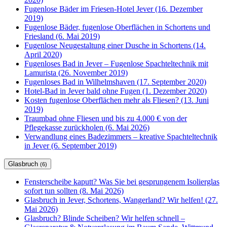
Fugenlose Bäder im Friesen-Hotel Jever (16. Dezember
2019)
Fugenlose Bäder, fugenlose Oberflächen in Schortens und
Friesland (6. Mai 2019)
Fugenlose Neugestaltung einer Dusche in Schortens (14.
April 2020)
Fugenloses Bad in Jever – Fugenlose Spachteltechnik mit
Lamurista (26. November 2019)
Fugenloses Bad in Wilhelmshaven (17. September 2020)
Hotel-Bad in Jever bald ohne Fugen (1. Dezember 2020)
Kosten fugenlose Oberflächen mehr als Fliesen? (13. Juni
2019)
Traumbad ohne Fliesen und bis zu 4.000 € von der
Pflegekasse zurückholen (6. Mai 2026)
Verwandlung eines Badezimmers – kreative Spachteltechnik
in Jever (6. September 2019)
Glasbruch
(6)
Fensterscheibe kaputt? Was Sie bei gesprungenem Isolierglas
sofort tun sollten (8. Mai 2026)
Glasbruch in Jever, Schortens, Wangerland? Wir helfen! (27.
Mai 2026)
Glasbruch? Blinde Scheiben? Wir helfen schnell –