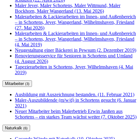
Maler Jever, Maler Schortens, Maler Wittmund, Maler
Bockhorn, Maler Wangerland (13. Mai 2026)
Malerarbeiten & Lackierarbeiten im Innen- und Außenbereich
– in Schortens, Jever, Wangerland, Wilhelmshaven, Friesland
(27. Mai 2026)
Malerarbeiten & Lackierarbeiten im Innen- und Außenbereich
– in Schortens, Jever, Wangerland, Wilhelmshaven, Friesland
(4. Mai 2019)
Neugestaltung einer Bäckerei in Pewsum (2. Dezember 2019)
Renovierungsservice für Senioren in Schortens und Umland
(4. August 2026)
Tapezierarbeiten in Schortens, Jever, Wilhelmshaven (4. Mai
2019)
Mitarbeiter
(3)
Ausbildung mit Auszeichnung bestanden. (11. Februar 2021)
Maler-Auszubildende (m/w/d) in Schortens gesucht (6. Januar
2021)
Neuer Mitarbeiter beim Malerbetrieb Erwin Janßen aus
Schortens – ein starkes Team wächst weiter (7. Oktober 2025)
Naturkalk
(6)
Gesunde Wände mit Naturkalk (10. Oktober 2025)