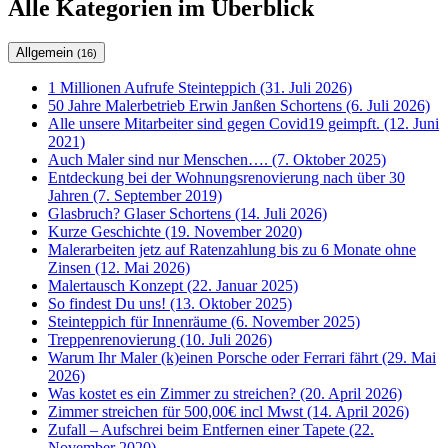
Alle Kategorien im Überblick
Allgemein
(16)
1 Millionen Aufrufe Steinteppich (31. Juli 2026)
50 Jahre Malerbetrieb Erwin Janßen Schortens (6. Juli 2026)
Alle unsere Mitarbeiter sind gegen Covid19 geimpft. (12. Juni
2021)
Auch Maler sind nur Menschen…. (7. Oktober 2025)
Entdeckung bei der Wohnungsrenovierung nach über 30
Jahren (7. September 2019)
Glasbruch? Glaser Schortens (14. Juli 2026)
Kurze Geschichte (19. November 2020)
Malerarbeiten jetz auf Ratenzahlung bis zu 6 Monate ohne
Zinsen (12. Mai 2026)
Malertausch Konzept (22. Januar 2025)
So findest Du uns! (13. Oktober 2025)
Steinteppich für Innenräume (6. November 2025)
Treppenrenovierung (10. Juli 2026)
Warum Ihr Maler (k)einen Porsche oder Ferrari fährt (29. Mai
2026)
Was kostet es ein Zimmer zu streichen? (20. April 2026)
Zimmer streichen für 500,00€ incl Mwst (14. April 2026)
Zufall – Aufschrei beim Entfernen einer Tapete (22.
November 2020)