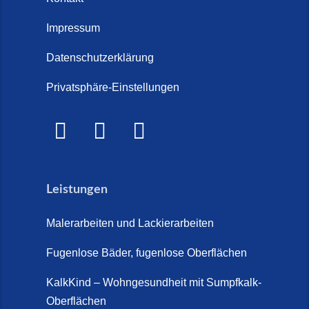
Treppenrenovierung oder neue
2026)
Treppe im Innenbereich? Der
Impressum
Marmor Treppe / Marmor
große Kosten-Vergleich (14. Juli
Steinteppich für den
Datenschutzerklärung
2026)
Außenbereich (28. Mai 2026)
Privatsphäre-Einstellungen
Treppenretter.de – Aus alt wird
Marmorkies-Steinteppich (26.
WOW! (6. Juli 2026)
Mai 2026)
Treppensanierung Friesland (2.
Marmorteppich auf Treppen (26.
Juli 2026)
Mai 2026)
Leistungen
So günstig kann eine moderne
Steinteppich-Sanierung sein!
Malerarbeiten und Lackierarbeiten
(22. Mai 2026)
Fugenlose Bäder, fugenlose Oberflächen
Steinteppich & Marmorteppich
auf Treppen: Die fugenlose
KalkKind – Wohngesundheit mit Sumpfkalk-
Sanierung direkt auf Fliesen in
Oberflächen