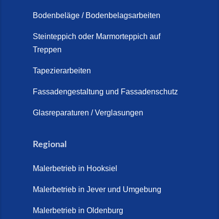
Schortens (19. März 2026)
Bodenbeläge / Bodenbelagsarbeiten
Steinteppich Außentreppe
Schortens | Rutschfest &
Steinteppich oder Marmorteppich auf
Treppen
langlebig | Maler Schortens (21.
April 2026)
Tapezierarbeiten
Steinteppich für Außentreppen –
Fassadengestaltung und Fassadenschutz
Vorteile, Kosten und Pflege (9.
Juli 2026)
Glasreparaturen / Verglasungen
Steinteppich im Innenbereich –
Natürlich. Modern. Langlebig.
Regional
(28. April 2026)
Malerbetrieb in Hooksiel
Steinteppich Schortens (26. Mai
2026)
Malerbetrieb in Jever und Umgebung
Steinteppich Wilhelmshaven (1.
Malerbetrieb in Oldenburg