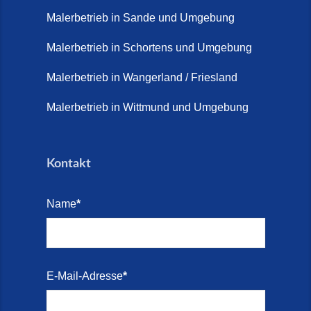
Juni 2026)
Malerbetrieb in Sande und Umgebung
Terrasse sanieren. (28. Juli
2026)
Malerbetrieb in Schortens und Umgebung
Treppe renovieren (14. Juli
Malerbetrieb in Wangerland / Friesland
2026)
Malerbetrieb in Wittmund und Umgebung
Treppen aus Friesland,
Schortens Jever (17. Juli 2026)
Kontakt
Treppenrenovierung in Zetel (7.
Juli 2026)
Name
*
Treppenrenovierung mit
Steinteppich | Schortens,
Wilhelmshaven & Friesland (29.
Mai 2026)
E-Mail-Adresse
*
Treppenretter – Wir sanieren