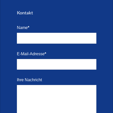
Schortens Jever (17. Juli 2026)
Kontakt
Treppenrenovierung in Zetel (7.
Juli 2026)
Name
*
Treppenrenovierung mit
Steinteppich | Schortens,
Wilhelmshaven & Friesland (29.
Mai 2026)
E-Mail-Adresse
*
Treppenretter – Wir sanieren
Ihre alte Treppe (28. Mai 2026)
Treppenretter aus Schortens –
Ihre Nachricht
Mit modernen Steinteppich- und
Marmorkies-Systemen (2. Juni
2026)
Treppensanierung