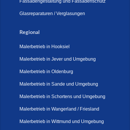
Fassadengestaltung und Fassadenschutz
Vorteile, Kosten und Pflege (9.
Juli 2026)
Glasreparaturen / Verglasungen
Steinteppich im Innenbereich –
Natürlich. Modern. Langlebig.
Regional
(28. April 2026)
Malerbetrieb in Hooksiel
Steinteppich Schortens (26. Mai
2026)
Malerbetrieb in Jever und Umgebung
Steinteppich Wilhelmshaven (1.
Malerbetrieb in Oldenburg
Juni 2026)
Malerbetrieb in Sande und Umgebung
Terrasse sanieren. (28. Juli
2026)
Malerbetrieb in Schortens und Umgebung
Treppe renovieren (14. Juli
Malerbetrieb in Wangerland / Friesland
2026)
Malerbetrieb in Wittmund und Umgebung
Treppen aus Friesland,