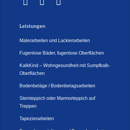
Treppensanierung Friesland (2.
Marmorteppich auf Treppen (26.
Juli 2026)
Mai 2026)
Leistungen
So günstig kann eine moderne
Steinteppich-Sanierung sein!
Malerarbeiten und Lackierarbeiten
(22. Mai 2026)
Fugenlose Bäder, fugenlose Oberflächen
Steinteppich & Marmorteppich
auf Treppen: Die fugenlose
KalkKind – Wohngesundheit mit Sumpfkalk-
Sanierung direkt auf Fliesen in
Oberflächen
Schortens (19. März 2026)
Bodenbeläge / Bodenbelagsarbeiten
Steinteppich Außentreppe
Schortens | Rutschfest &
Steinteppich oder Marmorteppich auf
Treppen
langlebig | Maler Schortens (21.
April 2026)
Tapezierarbeiten
Steinteppich für Außentreppen –