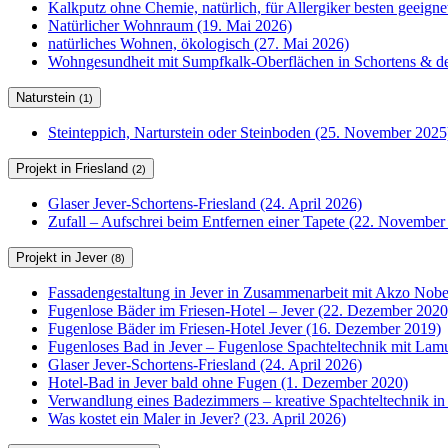
Kalkputz ohne Chemie, natürlich, für Allergiker besten geeign
Natürlicher Wohnraum (19. Mai 2026)
natürliches Wohnen, ökologisch (27. Mai 2026)
Wohngesundheit mit Sumpfkalk-Oberflächen in Schortens & de
Naturstein
(1)
Steinteppich, Narturstein oder Steinboden (25. November 2025
Projekt in Friesland
(2)
Glaser Jever-Schortens-Friesland (24. April 2026)
Zufall – Aufschrei beim Entfernen einer Tapete (22. November
Projekt in Jever
(8)
Fassadengestaltung in Jever in Zusammenarbeit mit Akzo Nobel
Fugenlose Bäder im Friesen-Hotel – Jever (22. Dezember 2020
Fugenlose Bäder im Friesen-Hotel Jever (16. Dezember 2019)
Fugenloses Bad in Jever – Fugenlose Spachteltechnik mit Lam
Glaser Jever-Schortens-Friesland (24. April 2026)
Hotel-Bad in Jever bald ohne Fugen (1. Dezember 2020)
Verwandlung eines Badezimmers – kreative Spachteltechnik in
Was kostet ein Maler in Jever? (23. April 2026)