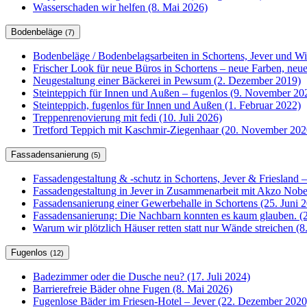
Wasserschaden wir helfen (8. Mai 2026)
Bodenbeläge
(7)
Bodenbeläge / Bodenbelagsarbeiten in Schortens, Jever und W
Frischer Look für neue Büros in Schortens – neue Farben, ne
Neugestaltung einer Bäckerei in Pewsum (2. Dezember 2019)
Steinteppich für Innen und Außen – fugenlos (9. November 20
Steinteppich, fugenlos für Innen und Außen (1. Februar 2022)
Treppenrenovierung mit fedi (10. Juli 2026)
Tretford Teppich mit Kaschmir-Ziegenhaar (20. November 202
Fassadensanierung
(5)
Fassadengestaltung & -schutz in Schortens, Jever & Friesland –
Fassadengestaltung in Jever in Zusammenarbeit mit Akzo Nobel
Fassadensanierung einer Gewerbehalle in Schortens (25. Juni 
Fassadensanierung: Die Nachbarn konnten es kaum glauben. (2
Warum wir plötzlich Häuser retten statt nur Wände streichen (
Fugenlos
(12)
Badezimmer oder die Dusche neu? (17. Juli 2024)
Barrierefreie Bäder ohne Fugen (8. Mai 2026)
Fugenlose Bäder im Friesen-Hotel – Jever (22. Dezember 2020