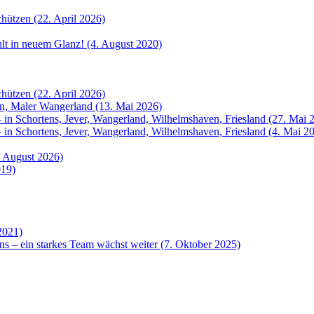
hützen (22. April 2026)
ahlt in neuem Glanz! (4. August 2020)
hützen (22. April 2026)
rn, Maler Wangerland (13. Mai 2026)
 in Schortens, Jever, Wangerland, Wilhelmshaven, Friesland (27. Mai 
 in Schortens, Jever, Wangerland, Wilhelmshaven, Friesland (4. Mai 2
. August 2026)
019)
2021)
ns – ein starkes Team wächst weiter (7. Oktober 2025)