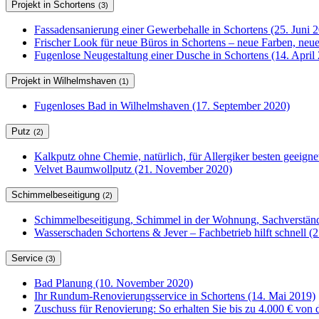
Projekt in Schortens
(3)
Fassadensanierung einer Gewerbehalle in Schortens (25. Juni 
Frischer Look für neue Büros in Schortens – neue Farben, ne
Fugenlose Neugestaltung einer Dusche in Schortens (14. April
Projekt in Wilhelmshaven
(1)
Fugenloses Bad in Wilhelmshaven (17. September 2020)
Putz
(2)
Kalkputz ohne Chemie, natürlich, für Allergiker besten geeign
Velvet Baumwollputz (21. November 2020)
Schimmelbeseitigung
(2)
Schimmelbeseitigung, Schimmel in der Wohnung, Sachverständ
Wasserschaden Schortens & Jever – Fachbetrieb hilft schnell (2
Service
(3)
Bad Planung (10. November 2020)
Ihr Rundum-Renovierungsservice in Schortens (14. Mai 2019)
Zuschuss für Renovierung: So erhalten Sie bis zu 4.000 € von 