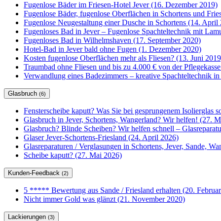
Fugenlose Bäder im Friesen-Hotel Jever (16. Dezember 2019)
Fugenlose Bäder, fugenlose Oberflächen in Schortens und Frie
Fugenlose Neugestaltung einer Dusche in Schortens (14. April
Fugenloses Bad in Jever – Fugenlose Spachteltechnik mit Lam
Fugenloses Bad in Wilhelmshaven (17. September 2020)
Hotel-Bad in Jever bald ohne Fugen (1. Dezember 2020)
Kosten fugenlose Oberflächen mehr als Fliesen? (13. Juni 2019
Traumbad ohne Fliesen und bis zu 4.000 € von der Pflegekasse
Verwandlung eines Badezimmers – kreative Spachteltechnik in
Glasbruch
(6)
Fensterscheibe kaputt? Was Sie bei gesprungenem Isolierglas so
Glasbruch in Jever, Schortens, Wangerland? Wir helfen! (27. M
Glasbruch? Blinde Scheiben? Wir helfen schnell – Glasrepar
Glaser Jever-Schortens-Friesland (24. April 2026)
Glasreparaturen / Verglasungen in Schortens, Jever, Sande, W
Scheibe kaputt? (27. Mai 2026)
Kunden-Feedback
(2)
5 ***** Bewertung aus Sande / Friesland erhalten (20. Februa
Nicht immer Gold was glänzt (21. November 2020)
Lackierungen
(3)