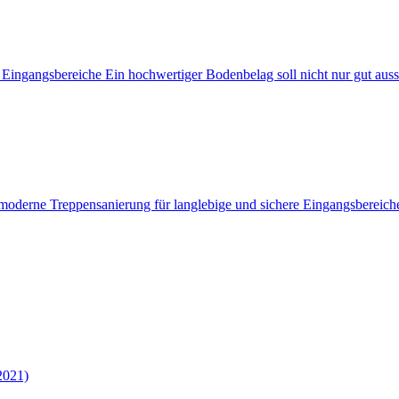
ingangsbereiche Ein hochwertiger Bodenbelag soll nicht nur gut aussehe
 moderne Treppensanierung für langlebige und sichere Eingangsbereich
2021)