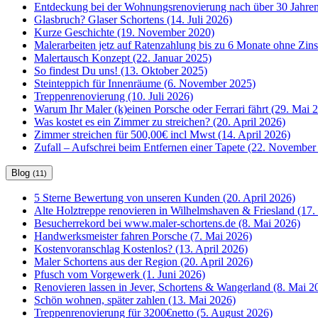
Entdeckung bei der Wohnungsrenovierung nach über 30 Jahren
Glasbruch? Glaser Schortens (14. Juli 2026)
Kurze Geschichte (19. November 2020)
Malerarbeiten jetz auf Ratenzahlung bis zu 6 Monate ohne Zin
Malertausch Konzept (22. Januar 2025)
So findest Du uns! (13. Oktober 2025)
Steinteppich für Innenräume (6. November 2025)
Treppenrenovierung (10. Juli 2026)
Warum Ihr Maler (k)einen Porsche oder Ferrari fährt (29. Mai 
Was kostet es ein Zimmer zu streichen? (20. April 2026)
Zimmer streichen für 500,00€ incl Mwst (14. April 2026)
Zufall – Aufschrei beim Entfernen einer Tapete (22. November
Blog
(11)
5 Sterne Bewertung von unseren Kunden (20. April 2026)
Alte Holztreppe renovieren in Wilhelmshaven & Friesland (17. 
Besucherrekord bei www.maler-schortens.de (8. Mai 2026)
Handwerksmeister fahren Porsche (7. Mai 2026)
Kostenvoranschlag Kostenlos? (13. April 2026)
Maler Schortens aus der Region (20. April 2026)
Pfusch vom Vorgewerk (1. Juni 2026)
Renovieren lassen in Jever, Schortens & Wangerland (8. Mai 2
Schön wohnen, später zahlen (13. Mai 2026)
Treppenrenovierung für 3200€netto (5. August 2026)