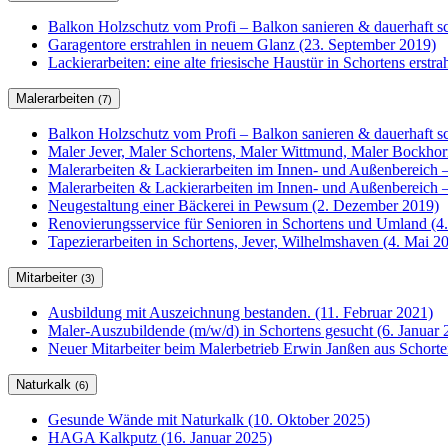
Balkon Holzschutz vom Profi – Balkon sanieren & dauerhaft sc
Garagentore erstrahlen in neuem Glanz (23. September 2019)
Lackierarbeiten: eine alte friesische Haustür in Schortens erstr
Malerarbeiten
(7)
Balkon Holzschutz vom Profi – Balkon sanieren & dauerhaft sc
Maler Jever, Maler Schortens, Maler Wittmund, Maler Bockho
Malerarbeiten & Lackierarbeiten im Innen- und Außenbereich –
Malerarbeiten & Lackierarbeiten im Innen- und Außenbereich –
Neugestaltung einer Bäckerei in Pewsum (2. Dezember 2019)
Renovierungsservice für Senioren in Schortens und Umland (4
Tapezierarbeiten in Schortens, Jever, Wilhelmshaven (4. Mai 2
Mitarbeiter
(3)
Ausbildung mit Auszeichnung bestanden. (11. Februar 2021)
Maler-Auszubildende (m/w/d) in Schortens gesucht (6. Januar 
Neuer Mitarbeiter beim Malerbetrieb Erwin Janßen aus Schorte
Naturkalk
(6)
Gesunde Wände mit Naturkalk (10. Oktober 2025)
HAGA Kalkputz (16. Januar 2025)