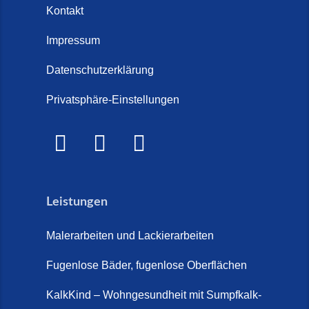
Steinteppich und Parkett (6. Juli
Kontakt
Treppenrenovierung oder neue
2026)
Treppe im Innenbereich? Der
Impressum
Marmor Treppe / Marmor
große Kosten-Vergleich (14. Juli
Steinteppich für den
Datenschutzerklärung
2026)
Außenbereich (28. Mai 2026)
Privatsphäre-Einstellungen
Treppenretter.de – Aus alt wird
Marmorkies-Steinteppich (26.
WOW! (6. Juli 2026)
Mai 2026)
Treppensanierung Friesland (2.
Marmorteppich auf Treppen (26.
Juli 2026)
Mai 2026)
Leistungen
So günstig kann eine moderne
Steinteppich-Sanierung sein!
Malerarbeiten und Lackierarbeiten
(22. Mai 2026)
Fugenlose Bäder, fugenlose Oberflächen
Steinteppich & Marmorteppich
auf Treppen: Die fugenlose
KalkKind – Wohngesundheit mit Sumpfkalk-
Sanierung direkt auf Fliesen in