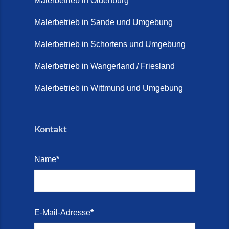
Malerbetrieb in Oldenburg
Juni 2026)
Malerbetrieb in Sande und Umgebung
Terrasse sanieren. (28. Juli
2026)
Malerbetrieb in Schortens und Umgebung
Treppe renovieren (14. Juli
Malerbetrieb in Wangerland / Friesland
2026)
Malerbetrieb in Wittmund und Umgebung
Treppen aus Friesland,
Schortens Jever (17. Juli 2026)
Kontakt
Treppenrenovierung in Zetel (7.
Juli 2026)
Name
*
Treppenrenovierung mit
Steinteppich | Schortens,
Wilhelmshaven & Friesland (29.
Mai 2026)
E-Mail-Adresse
*
Treppenretter – Wir sanieren