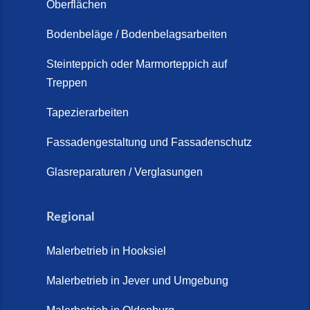
Oberflächen
Schortens (19. März 2026)
Bodenbeläge / Bodenbelagsarbeiten
Steinteppich Außentreppe
Schortens | Rutschfest &
Steinteppich oder Marmorteppich auf
Treppen
langlebig | Maler Schortens (21.
April 2026)
Tapezierarbeiten
Steinteppich für Außentreppen –
Fassadengestaltung und Fassadenschutz
Vorteile, Kosten und Pflege (9.
Juli 2026)
Glasreparaturen / Verglasungen
Steinteppich im Innenbereich –
Natürlich. Modern. Langlebig.
Regional
(28. April 2026)
Malerbetrieb in Hooksiel
Steinteppich Schortens (26. Mai
2026)
Malerbetrieb in Jever und Umgebung
Steinteppich Wilhelmshaven (1.