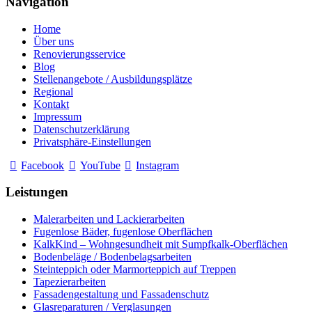
Navigation
Home
Über uns
Renovierungsservice
Blog
Stellenangebote / Ausbildungsplätze
Regional
Kontakt
Impressum
Datenschutzerklärung
Privatsphäre-Einstellungen
Facebook
YouTube
Instagram
Leistungen
Malerarbeiten und Lackierarbeiten
Fugenlose Bäder, fugenlose Oberflächen
KalkKind – Wohngesundheit mit Sumpfkalk-Oberflächen
Bodenbeläge / Bodenbelagsarbeiten
Steinteppich oder Marmorteppich auf Treppen
Tapezierarbeiten
Fassadengestaltung und Fassadenschutz
Glasreparaturen / Verglasungen