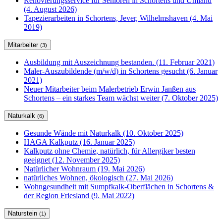
Renovierungsservice für Senioren in Schortens und Umland
(4. August 2026)
Tapezierarbeiten in Schortens, Jever, Wilhelmshaven (4. Mai
2019)
Mitarbeiter
(3)
Ausbildung mit Auszeichnung bestanden. (11. Februar 2021)
Maler-Auszubildende (m/w/d) in Schortens gesucht (6. Januar
2021)
Neuer Mitarbeiter beim Malerbetrieb Erwin Janßen aus
Schortens – ein starkes Team wächst weiter (7. Oktober 2025)
Naturkalk
(6)
Gesunde Wände mit Naturkalk (10. Oktober 2025)
HAGA Kalkputz (16. Januar 2025)
Kalkputz ohne Chemie, natürlich, für Allergiker besten
geeignet (12. November 2025)
Natürlicher Wohnraum (19. Mai 2026)
natürliches Wohnen, ökologisch (27. Mai 2026)
Wohngesundheit mit Sumpfkalk-Oberflächen in Schortens &
der Region Friesland (9. Mai 2022)
Naturstein
(1)