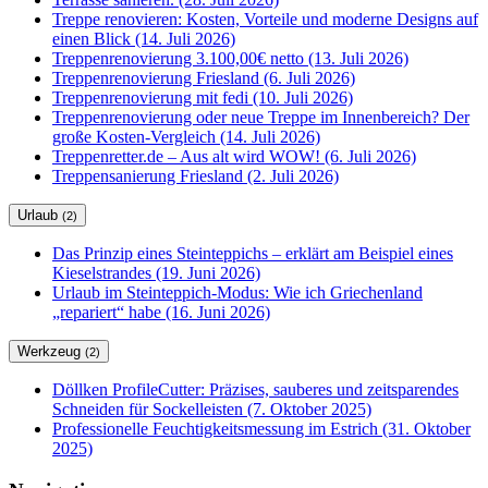
Treppe renovieren: Kosten, Vorteile und moderne Designs auf
einen Blick (14. Juli 2026)
Treppenrenovierung 3.100,00€ netto (13. Juli 2026)
Treppenrenovierung Friesland (6. Juli 2026)
Treppenrenovierung mit fedi (10. Juli 2026)
Treppenrenovierung oder neue Treppe im Innenbereich? Der
große Kosten-Vergleich (14. Juli 2026)
Treppenretter.de – Aus alt wird WOW! (6. Juli 2026)
Treppensanierung Friesland (2. Juli 2026)
Urlaub
(2)
Das Prinzip eines Steinteppichs – erklärt am Beispiel eines
Kieselstrandes (19. Juni 2026)
Urlaub im Steinteppich-Modus: Wie ich Griechenland
„repariert“ habe (16. Juni 2026)
Werkzeug
(2)
Döllken ProfileCutter: Präzises, sauberes und zeitsparendes
Schneiden für Sockelleisten (7. Oktober 2025)
Professionelle Feuchtigkeitsmessung im Estrich (31. Oktober
2025)