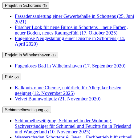
Projekt in Schortens
(3)
Fassadensanierung einer Gewerbehalle in Schortens (25. Juni
2021)
Frischer Look für neue Büros in Schortens – neue Farben,
neuer Boden, neues Raumgefühl (17. Oktober 2025)
Fugenlose Neugestaltung einer Dusche in Schortens (14.
April 2020)
Projekt in Wilhelmshaven
(1)
Fugenloses Bad in Wilhelmshaven (17. September 2020)
Putz
(2)
Kalkputz ohne Chemie, natürlich, für Allergiker besten
geeignet (12. November 2025)
Velvet Baumwollputz (21. November 2020)
Schimmelbeseitigung
(2)
Schimmelbeseitigung, Schimmel in der Wohnung,
Sachverständiger für Schimmel und Feuchte fin in Friesland
und Wangerland (10. November 2025)
Wasserschaden Schortens & Jever – Fachbetrieb hilft schnell