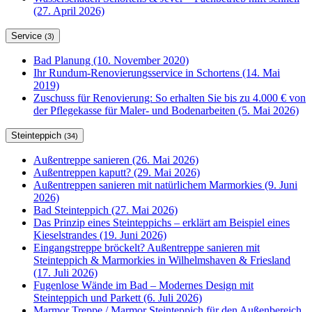
(27. April 2026)
Service
(3)
Bad Planung (10. November 2020)
Ihr Rundum-Renovierungsservice in Schortens (14. Mai
2019)
Zuschuss für Renovierung: So erhalten Sie bis zu 4.000 € von
der Pflegekasse für Maler- und Bodenarbeiten (5. Mai 2026)
Steinteppich
(34)
Außentreppe sanieren (26. Mai 2026)
Außentreppen kaputt? (29. Mai 2026)
Außentreppen sanieren mit natürlichem Marmorkies (9. Juni
2026)
Bad Steinteppich (27. Mai 2026)
Das Prinzip eines Steinteppichs – erklärt am Beispiel eines
Kieselstrandes (19. Juni 2026)
Eingangstreppe bröckelt? Außentreppe sanieren mit
Steinteppich & Marmorkies in Wilhelmshaven & Friesland
(17. Juli 2026)
Fugenlose Wände im Bad – Modernes Design mit
Steinteppich und Parkett (6. Juli 2026)
Marmor Treppe / Marmor Steinteppich für den Außenbereich