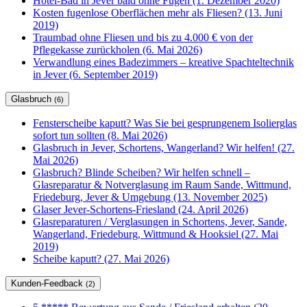
Hotel-Bad in Jever bald ohne Fugen (1. Dezember 2020)
Kosten fugenlose Oberflächen mehr als Fliesen? (13. Juni
2019)
Traumbad ohne Fliesen und bis zu 4.000 € von der
Pflegekasse zurückholen (6. Mai 2026)
Verwandlung eines Badezimmers – kreative Spachteltechnik
in Jever (6. September 2019)
Glasbruch
(6)
Fensterscheibe kaputt? Was Sie bei gesprungenem Isolierglas
sofort tun sollten (8. Mai 2026)
Glasbruch in Jever, Schortens, Wangerland? Wir helfen! (27.
Mai 2026)
Glasbruch? Blinde Scheiben? Wir helfen schnell –
Glasreparatur & Notverglasung im Raum Sande, Wittmund,
Friedeburg, Jever & Umgebung (13. November 2025)
Glaser Jever-Schortens-Friesland (24. April 2026)
Glasreparaturen / Verglasungen in Schortens, Jever, Sande,
Wangerland, Friedeburg, Wittmund & Hooksiel (27. Mai
2019)
Scheibe kaputt? (27. Mai 2026)
Kunden-Feedback
(2)