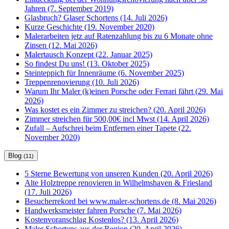
Jahren (7. September 2019)
Glasbruch? Glaser Schortens (14. Juli 2026)
Kurze Geschichte (19. November 2020)
Malerarbeiten jetz auf Ratenzahlung bis zu 6 Monate ohne
Zinsen (12. Mai 2026)
Malertausch Konzept (22. Januar 2025)
So findest Du uns! (13. Oktober 2025)
Steinteppich für Innenräume (6. November 2025)
Treppenrenovierung (10. Juli 2026)
Warum Ihr Maler (k)einen Porsche oder Ferrari fährt (29. Mai
2026)
Was kostet es ein Zimmer zu streichen? (20. April 2026)
Zimmer streichen für 500,00€ incl Mwst (14. April 2026)
Zufall – Aufschrei beim Entfernen einer Tapete (22.
November 2020)
Blog
(11)
5 Sterne Bewertung von unseren Kunden (20. April 2026)
Alte Holztreppe renovieren in Wilhelmshaven & Friesland
(17. Juli 2026)
Besucherrekord bei www.maler-schortens.de (8. Mai 2026)
Handwerksmeister fahren Porsche (7. Mai 2026)
Kostenvoranschlag Kostenlos? (13. April 2026)
Maler Schortens aus der Region (20. April 2026)