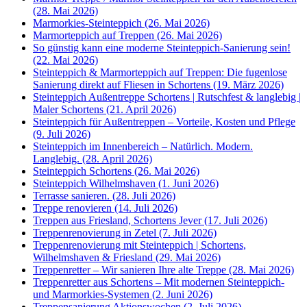
(28. Mai 2026)
Marmorkies-Steinteppich (26. Mai 2026)
Marmorteppich auf Treppen (26. Mai 2026)
So günstig kann eine moderne Steinteppich-Sanierung sein!
(22. Mai 2026)
Steinteppich & Marmorteppich auf Treppen: Die fugenlose
Sanierung direkt auf Fliesen in Schortens (19. März 2026)
Steinteppich Außentreppe Schortens | Rutschfest & langlebig |
Maler Schortens (21. April 2026)
Steinteppich für Außentreppen – Vorteile, Kosten und Pflege
(9. Juli 2026)
Steinteppich im Innenbereich – Natürlich. Modern.
Langlebig. (28. April 2026)
Steinteppich Schortens (26. Mai 2026)
Steinteppich Wilhelmshaven (1. Juni 2026)
Terrasse sanieren. (28. Juli 2026)
Treppe renovieren (14. Juli 2026)
Treppen aus Friesland, Schortens Jever (17. Juli 2026)
Treppenrenovierung in Zetel (7. Juli 2026)
Treppenrenovierung mit Steinteppich | Schortens,
Wilhelmshaven & Friesland (29. Mai 2026)
Treppenretter – Wir sanieren Ihre alte Treppe (28. Mai 2026)
Treppenretter aus Schortens – Mit modernen Steinteppich-
und Marmorkies-Systemen (2. Juni 2026)
Treppensanierung Aktionswochen (2. Juli 2026)