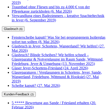
2019)
Traumbad ohne Fliesen und bis zu 4.000 € von der
Pflegekasse zurückholen (6. Mai 2026)
Verwandlung eines Badezimmers – kreative Spachteltechnik
in Jever (6. September 2019)
Glasbruch
(6)
Fensterscheibe kaputt? Was Sie bei gesprungenem Isolierglas
sofort tun sollten (8. Mai 2026)
Glasbruch in Jever, Schortens, Wangerland? Wir helfen! (27.
Mai 2026)
Glasbruch? Blinde Scheiben? Wir helfen schnell –
Glasreparatur & Notverglasung im Raum Sande, Wittmund,
Friedeburg, Jever & Umgebung (13. November 2025)
Glaser Jever-Schortens-Friesland (24. April 2026)
Glasreparaturen / Verglasungen in Schortens, Jever, Sande,
Wangerland, Friedeburg, Wittmund & Hooksiel (27. Mai
2019)
Scheibe kaputt? (27. Mai 2026)
Kunden-Feedback
(2)
5 ***** Bewertung aus Sande / Friesland erhalten (20.
Februar 2026)