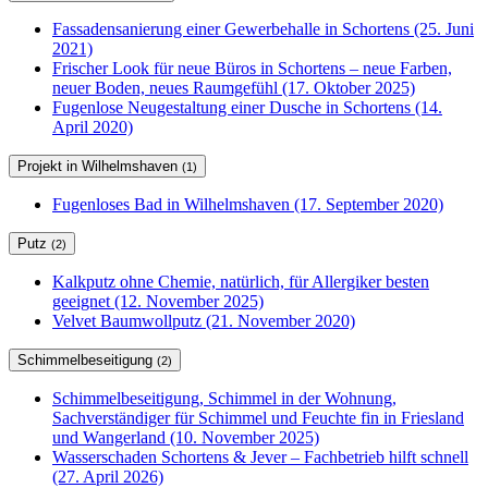
Fassadensanierung einer Gewerbehalle in Schortens (25. Juni
2021)
Frischer Look für neue Büros in Schortens – neue Farben,
neuer Boden, neues Raumgefühl (17. Oktober 2025)
Fugenlose Neugestaltung einer Dusche in Schortens (14.
April 2020)
Projekt in Wilhelmshaven
(1)
Fugenloses Bad in Wilhelmshaven (17. September 2020)
Putz
(2)
Kalkputz ohne Chemie, natürlich, für Allergiker besten
geeignet (12. November 2025)
Velvet Baumwollputz (21. November 2020)
Schimmelbeseitigung
(2)
Schimmelbeseitigung, Schimmel in der Wohnung,
Sachverständiger für Schimmel und Feuchte fin in Friesland
und Wangerland (10. November 2025)
Wasserschaden Schortens & Jever – Fachbetrieb hilft schnell
(27. April 2026)