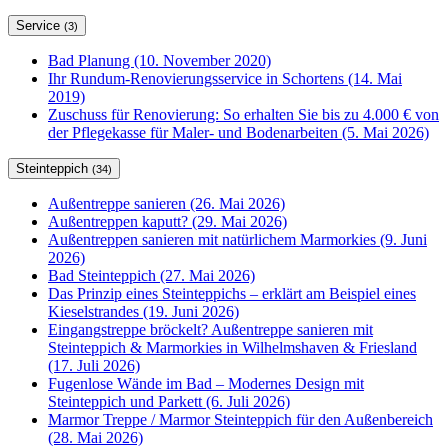
Service
(3)
Bad Planung (10. November 2020)
Ihr Rundum-Renovierungsservice in Schortens (14. Mai
2019)
Zuschuss für Renovierung: So erhalten Sie bis zu 4.000 € von
der Pflegekasse für Maler- und Bodenarbeiten (5. Mai 2026)
Steinteppich
(34)
Außentreppe sanieren (26. Mai 2026)
Außentreppen kaputt? (29. Mai 2026)
Außentreppen sanieren mit natürlichem Marmorkies (9. Juni
2026)
Bad Steinteppich (27. Mai 2026)
Das Prinzip eines Steinteppichs – erklärt am Beispiel eines
Kieselstrandes (19. Juni 2026)
Eingangstreppe bröckelt? Außentreppe sanieren mit
Steinteppich & Marmorkies in Wilhelmshaven & Friesland
(17. Juli 2026)
Fugenlose Wände im Bad – Modernes Design mit
Steinteppich und Parkett (6. Juli 2026)
Marmor Treppe / Marmor Steinteppich für den Außenbereich
(28. Mai 2026)