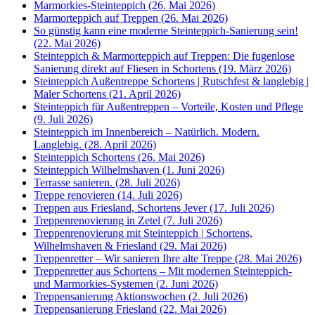
Marmorkies-Steinteppich (26. Mai 2026)
Marmorteppich auf Treppen (26. Mai 2026)
So günstig kann eine moderne Steinteppich-Sanierung sein!
(22. Mai 2026)
Steinteppich & Marmorteppich auf Treppen: Die fugenlose
Sanierung direkt auf Fliesen in Schortens (19. März 2026)
Steinteppich Außentreppe Schortens | Rutschfest & langlebig |
Maler Schortens (21. April 2026)
Steinteppich für Außentreppen – Vorteile, Kosten und Pflege
(9. Juli 2026)
Steinteppich im Innenbereich – Natürlich. Modern.
Langlebig. (28. April 2026)
Steinteppich Schortens (26. Mai 2026)
Steinteppich Wilhelmshaven (1. Juni 2026)
Terrasse sanieren. (28. Juli 2026)
Treppe renovieren (14. Juli 2026)
Treppen aus Friesland, Schortens Jever (17. Juli 2026)
Treppenrenovierung in Zetel (7. Juli 2026)
Treppenrenovierung mit Steinteppich | Schortens,
Wilhelmshaven & Friesland (29. Mai 2026)
Treppenretter – Wir sanieren Ihre alte Treppe (28. Mai 2026)
Treppenretter aus Schortens – Mit modernen Steinteppich-
und Marmorkies-Systemen (2. Juni 2026)
Treppensanierung Aktionswochen (2. Juli 2026)
Treppensanierung Friesland (22. Mai 2026)