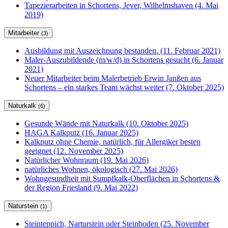
Tapezierarbeiten in Schortens, Jever, Wilhelmshaven (4. Mai
2019)
Mitarbeiter
(3)
Ausbildung mit Auszeichnung bestanden. (11. Februar 2021)
Maler-Auszubildende (m/w/d) in Schortens gesucht (6. Januar
2021)
Neuer Mitarbeiter beim Malerbetrieb Erwin Janßen aus
Schortens – ein starkes Team wächst weiter (7. Oktober 2025)
Naturkalk
(6)
Gesunde Wände mit Naturkalk (10. Oktober 2025)
HAGA Kalkputz (16. Januar 2025)
Kalkputz ohne Chemie, natürlich, für Allergiker besten
geeignet (12. November 2025)
Natürlicher Wohnraum (19. Mai 2026)
natürliches Wohnen, ökologisch (27. Mai 2026)
Wohngesundheit mit Sumpfkalk-Oberflächen in Schortens &
der Region Friesland (9. Mai 2022)
Naturstein
(1)
Steinteppich, Narturstein oder Steinboden (25. November