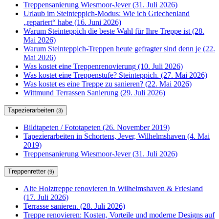
Treppensanierung Wiesmoor-Jever (31. Juli 2026)
Urlaub im Steinteppich-Modus: Wie ich Griechenland
„repariert“ habe (16. Juni 2026)
Warum Steinteppich die beste Wahl für Ihre Treppe ist (28.
Mai 2026)
Warum Steinteppich-Treppen heute gefragter sind denn je (22.
Mai 2026)
Was kostet eine Treppenrenovierung (10. Juli 2026)
Was kostet eine Treppenstufe? Steinteppich. (27. Mai 2026)
Was kostet es eine Treppe zu sanieren? (22. Mai 2026)
Wittmund Terrassen Sanierung (29. Juli 2026)
Tapezierarbeiten
(3)
Bildtapeten / Fototapeten (26. November 2019)
Tapezierarbeiten in Schortens, Jever, Wilhelmshaven (4. Mai
2019)
Treppensanierung Wiesmoor-Jever (31. Juli 2026)
Treppenretter
(9)
Alte Holztreppe renovieren in Wilhelmshaven & Friesland
(17. Juli 2026)
Terrasse sanieren. (28. Juli 2026)
Treppe renovieren: Kosten, Vorteile und moderne Designs auf