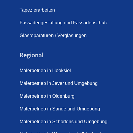
pich Außentreppe Schortens | Rutschfest & langlebig | Male
s (21. April 2026)
Tapezierarbeiten
pich für Außentreppen – Vorteile, Kosten und Pflege (9. Juli
Fassadengestaltung und Fassadenschutz
pich im Innenbereich – Natürlich. Modern. Langlebig. (28. Ap
Glasreparaturen / Verglasungen
ppich Schortens (26. Mai 2026)
Regional
ppich Wilhelmshaven (1. Juni 2026)
Malerbetrieb in Hooksiel
 sanieren. (28. Juli 2026)
Malerbetrieb in Jever und Umgebung
enovieren (14. Juli 2026)
aus Friesland, Schortens Jever (17. Juli 2026)
Malerbetrieb in Oldenburg
enovierung in Zetel (7. Juli 2026)
Malerbetrieb in Sande und Umgebung
renovierung mit Steinteppich | Schortens, Wilhelmshaven &
Malerbetrieb in Schortens und Umgebung
d (29. Mai 2026)