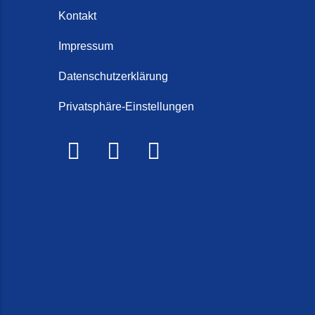
Steintep
Kontakt
Schorten
Steintep
Impressum
Steintep
Datenschutzerklärung
2026)
Privatsphäre-Einstellungen
Steinte
Steinte
Terrasse
Treppe r
Treppen 
Treppenr
Treppen
Frieslan