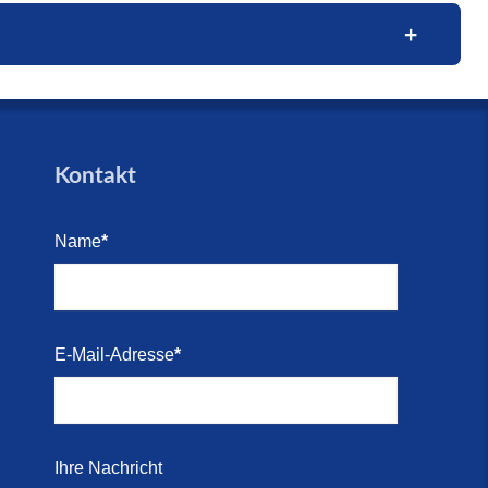
026)
trandes
trandes
Blick
e (16.
den für
Kontakt
arkett
Name
*
i 2026)
Kosten-
E-Mail-Adresse
*
i 2026)
 direkt
Ihre Nachricht