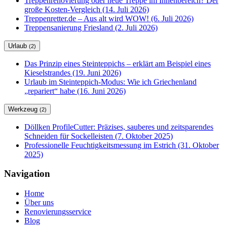
Treppenrenovierung oder neue Treppe im Innenbereich? Der
große Kosten-Vergleich (14. Juli 2026)
Treppenretter.de – Aus alt wird WOW! (6. Juli 2026)
Treppensanierung Friesland (2. Juli 2026)
Urlaub
(2)
Das Prinzip eines Steinteppichs – erklärt am Beispiel eines
Kieselstrandes (19. Juni 2026)
Urlaub im Steinteppich-Modus: Wie ich Griechenland
„repariert“ habe (16. Juni 2026)
Werkzeug
(2)
Döllken ProfileCutter: Präzises, sauberes und zeitsparendes
Schneiden für Sockelleisten (7. Oktober 2025)
Professionelle Feuchtigkeitsmessung im Estrich (31. Oktober
2025)
Navigation
Home
Über uns
Renovierungsservice
Blog