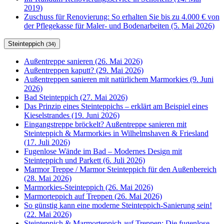
2019)
Zuschuss für Renovierung: So erhalten Sie bis zu 4.000 € von
der Pflegekasse für Maler- und Bodenarbeiten (5. Mai 2026)
Steinteppich
(34)
Außentreppe sanieren (26. Mai 2026)
Außentreppen kaputt? (29. Mai 2026)
Außentreppen sanieren mit natürlichem Marmorkies (9. Juni
2026)
Bad Steinteppich (27. Mai 2026)
Das Prinzip eines Steinteppichs – erklärt am Beispiel eines
Kieselstrandes (19. Juni 2026)
Eingangstreppe bröckelt? Außentreppe sanieren mit
Steinteppich & Marmorkies in Wilhelmshaven & Friesland
(17. Juli 2026)
Fugenlose Wände im Bad – Modernes Design mit
Steinteppich und Parkett (6. Juli 2026)
Marmor Treppe / Marmor Steinteppich für den Außenbereich
(28. Mai 2026)
Marmorkies-Steinteppich (26. Mai 2026)
Marmorteppich auf Treppen (26. Mai 2026)
So günstig kann eine moderne Steinteppich-Sanierung sein!
(22. Mai 2026)
Steinteppich & Marmorteppich auf Treppen: Die fugenlose