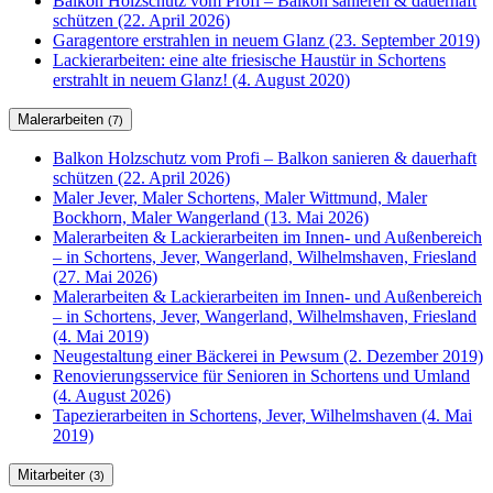
Balkon Holzschutz vom Profi – Balkon sanieren & dauerhaft
schützen (22. April 2026)
Garagentore erstrahlen in neuem Glanz (23. September 2019)
Lackierarbeiten: eine alte friesische Haustür in Schortens
erstrahlt in neuem Glanz! (4. August 2020)
Malerarbeiten
(7)
Balkon Holzschutz vom Profi – Balkon sanieren & dauerhaft
schützen (22. April 2026)
Maler Jever, Maler Schortens, Maler Wittmund, Maler
Bockhorn, Maler Wangerland (13. Mai 2026)
Malerarbeiten & Lackierarbeiten im Innen- und Außenbereich
– in Schortens, Jever, Wangerland, Wilhelmshaven, Friesland
(27. Mai 2026)
Malerarbeiten & Lackierarbeiten im Innen- und Außenbereich
– in Schortens, Jever, Wangerland, Wilhelmshaven, Friesland
(4. Mai 2019)
Neugestaltung einer Bäckerei in Pewsum (2. Dezember 2019)
Renovierungsservice für Senioren in Schortens und Umland
(4. August 2026)
Tapezierarbeiten in Schortens, Jever, Wilhelmshaven (4. Mai
2019)
Mitarbeiter
(3)