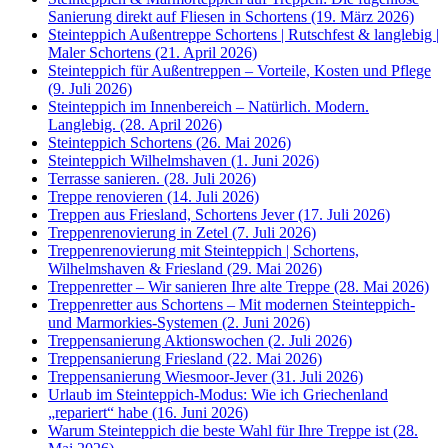
Sanierung direkt auf Fliesen in Schortens (19. März 2026)
Steinteppich Außentreppe Schortens | Rutschfest & langlebig |
Maler Schortens (21. April 2026)
Steinteppich für Außentreppen – Vorteile, Kosten und Pflege
(9. Juli 2026)
Steinteppich im Innenbereich – Natürlich. Modern.
Langlebig. (28. April 2026)
Steinteppich Schortens (26. Mai 2026)
Steinteppich Wilhelmshaven (1. Juni 2026)
Terrasse sanieren. (28. Juli 2026)
Treppe renovieren (14. Juli 2026)
Treppen aus Friesland, Schortens Jever (17. Juli 2026)
Treppenrenovierung in Zetel (7. Juli 2026)
Treppenrenovierung mit Steinteppich | Schortens,
Wilhelmshaven & Friesland (29. Mai 2026)
Treppenretter – Wir sanieren Ihre alte Treppe (28. Mai 2026)
Treppenretter aus Schortens – Mit modernen Steinteppich-
und Marmorkies-Systemen (2. Juni 2026)
Treppensanierung Aktionswochen (2. Juli 2026)
Treppensanierung Friesland (22. Mai 2026)
Treppensanierung Wiesmoor-Jever (31. Juli 2026)
Urlaub im Steinteppich-Modus: Wie ich Griechenland
„repariert“ habe (16. Juni 2026)
Warum Steinteppich die beste Wahl für Ihre Treppe ist (28.