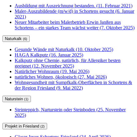
Ausbildung mit Auszeichnung bestanden. (11. Februar 2021)
Maler-Auszubildende (m/w/d) in Schortens gesucht (6. Januar
2021)
Neuer Mitarbeiter beim Malerbetrieb Erwin Janßen aus
Schortens – ein starkes Team wächst weiter (7. Oktober 2025)
Naturkalk
(6)
Gesunde Wände mit Naturkalk (10. Oktober 2025)
HAGA Kalkputz (16. Januar 2025)
Kalkputz ohne Chemie, natürlich, für Allergiker besten
geeignet (12. November 2025)
Natürlicher Wohnraum (19. Mai 2026)
natürliches Wohnen, ökologisch (27. Mai 2026)
Wohngesundheit mit Sumpfkalk-Oberflächen in Schortens &
der Region Friesland (9. Mai 2022)
Naturstein
(1)
Steinteppich, Narturstein oder Steinboden (25. November
2025)
Projekt in Friesland
(2)
Glaser Jever-Schortens-Friesland (24. April 2026)