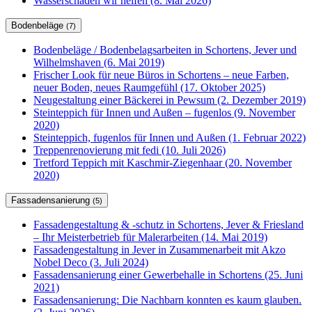
Wasserschaden wir helfen (8. Mai 2026)
Bodenbeläge
(7)
Bodenbeläge / Bodenbelagsarbeiten in Schortens, Jever und
Wilhelmshaven (6. Mai 2019)
Frischer Look für neue Büros in Schortens – neue Farben,
neuer Boden, neues Raumgefühl (17. Oktober 2025)
Neugestaltung einer Bäckerei in Pewsum (2. Dezember 2019)
Steinteppich für Innen und Außen – fugenlos (9. November
2020)
Steinteppich, fugenlos für Innen und Außen (1. Februar 2022)
Treppenrenovierung mit fedi (10. Juli 2026)
Tretford Teppich mit Kaschmir-Ziegenhaar (20. November
2020)
Fassadensanierung
(5)
Fassadengestaltung & -schutz in Schortens, Jever & Friesland
– Ihr Meisterbetrieb für Malerarbeiten (14. Mai 2019)
Fassadengestaltung in Jever in Zusammenarbeit mit Akzo
Nobel Deco (3. Juli 2024)
Fassadensanierung einer Gewerbehalle in Schortens (25. Juni
2021)
Fassadensanierung: Die Nachbarn konnten es kaum glauben.