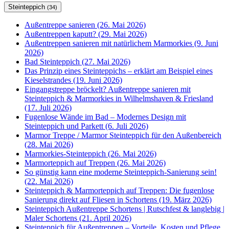
Steinteppich
(34)
Außentreppe sanieren (26. Mai 2026)
Außentreppen kaputt? (29. Mai 2026)
Außentreppen sanieren mit natürlichem Marmorkies (9. Juni
2026)
Bad Steinteppich (27. Mai 2026)
Das Prinzip eines Steinteppichs – erklärt am Beispiel eines
Kieselstrandes (19. Juni 2026)
Eingangstreppe bröckelt? Außentreppe sanieren mit
Steinteppich & Marmorkies in Wilhelmshaven & Friesland
(17. Juli 2026)
Fugenlose Wände im Bad – Modernes Design mit
Steinteppich und Parkett (6. Juli 2026)
Marmor Treppe / Marmor Steinteppich für den Außenbereich
(28. Mai 2026)
Marmorkies-Steinteppich (26. Mai 2026)
Marmorteppich auf Treppen (26. Mai 2026)
So günstig kann eine moderne Steinteppich-Sanierung sein!
(22. Mai 2026)
Steinteppich & Marmorteppich auf Treppen: Die fugenlose
Sanierung direkt auf Fliesen in Schortens (19. März 2026)
Steinteppich Außentreppe Schortens | Rutschfest & langlebig |
Maler Schortens (21. April 2026)
Steinteppich für Außentreppen – Vorteile, Kosten und Pflege