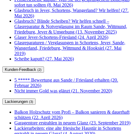
sofort tun sollten (8. Mai 2026)
Glasbruch in Jever, Schortens, Wangerland? Wir helfen! (27.
Mai 2026)
Glasbruch? Blinde Scheiben? Wir helfen schnell –
Glasreparatur & Notverglasung im Raum Sande, Wittmund,
Friedeburg, Jever & Umgebung (13. November 2025)
Glaser Jever-Schortens-Friesland (24. April 2026)
Glasreparaturen / Verglasungen in Schortens, Jever, Sande,
Wangerland, Friedeburg, Wittmund & Hooksiel (27. Mai
2019)
Scheibe kaputt? (27. Mai 2026)
Kunden-Feedback
(2)
5 ***** Bewertung aus Sande / Friesland erhalten (20.
Februar 2026)
Nicht immer Gold was glänzt (21. November 2020)
Lackierungen
(3)
Balkon Holzschutz vom Profi – Balkon sanieren & dauerhaft
schützen (22. April 2026)
Garagentore erstrahlen in neuem Glanz (23. September 2019)
Lackierarbeiten: eine alte friesische Haustür in Schortens
erstrahlt in neuem Glanz! (4. August 2020)