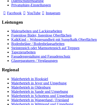
Datenschutzerklärung
Privatsphäre-Einstellungen
Facebook
YouTube
Instagram
Leistungen
Malerarbeiten und Lackierarbeiten
Fugenlose Bäder, fugenlose Oberflächen
KalkKind – Wohngesundheit mit Sumpfkalk-Oberflächen
Bodenbeläge / Bodenbelagsarbeiten
Steinteppich oder Marmorteppich auf Treppen
Tapezierarbeiten
Fassadengestaltung und Fassadenschutz
Glasreparaturen / Verglasungen
Regional
Malerbetrieb in Hooksiel
Malerbetrieb in Jever und Umgebung
Malerbetrieb in Oldenburg
Malerbetrieb in Sande und Umgebung
Malerbetrieb in Schortens und Umgebung
Malerbetrieb in Wangerland / Friesland
Malerbetrieb in Wittmund und Umgebung