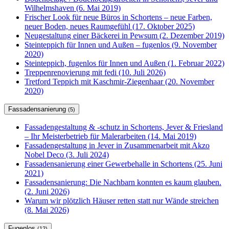
Wilhelmshaven (6. Mai 2019)
Frischer Look für neue Büros in Schortens – neue Farben,
neuer Boden, neues Raumgefühl (17. Oktober 2025)
Neugestaltung einer Bäckerei in Pewsum (2. Dezember 2019)
Steinteppich für Innen und Außen – fugenlos (9. November
2020)
Steinteppich, fugenlos für Innen und Außen (1. Februar 2022)
Treppenrenovierung mit fedi (10. Juli 2026)
Tretford Teppich mit Kaschmir-Ziegenhaar (20. November
2020)
Fassadensanierung
(5)
Fassadengestaltung & -schutz in Schortens, Jever & Friesland
– Ihr Meisterbetrieb für Malerarbeiten (14. Mai 2019)
Fassadengestaltung in Jever in Zusammenarbeit mit Akzo
Nobel Deco (3. Juli 2024)
Fassadensanierung einer Gewerbehalle in Schortens (25. Juni
2021)
Fassadensanierung: Die Nachbarn konnten es kaum glauben.
(2. Juni 2026)
Warum wir plötzlich Häuser retten statt nur Wände streichen
(8. Mai 2026)
Fugenlos
(12)