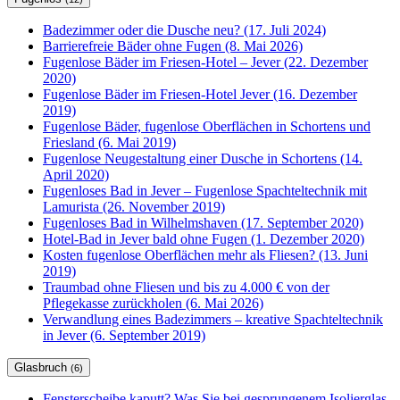
Badezimmer oder die Dusche neu? (17. Juli 2024)
Barrierefreie Bäder ohne Fugen (8. Mai 2026)
Fugenlose Bäder im Friesen-Hotel – Jever (22. Dezember
2020)
Fugenlose Bäder im Friesen-Hotel Jever (16. Dezember
2019)
Fugenlose Bäder, fugenlose Oberflächen in Schortens und
Friesland (6. Mai 2019)
Fugenlose Neugestaltung einer Dusche in Schortens (14.
April 2020)
Fugenloses Bad in Jever – Fugenlose Spachteltechnik mit
Lamurista (26. November 2019)
Fugenloses Bad in Wilhelmshaven (17. September 2020)
Hotel-Bad in Jever bald ohne Fugen (1. Dezember 2020)
Kosten fugenlose Oberflächen mehr als Fliesen? (13. Juni
2019)
Traumbad ohne Fliesen und bis zu 4.000 € von der
Pflegekasse zurückholen (6. Mai 2026)
Verwandlung eines Badezimmers – kreative Spachteltechnik
in Jever (6. September 2019)
Glasbruch
(6)
Fensterscheibe kaputt? Was Sie bei gesprungenem Isolierglas