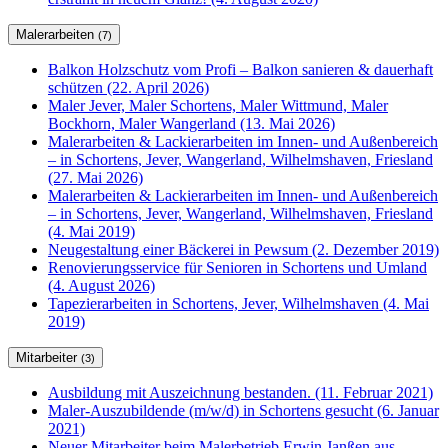
Malerarbeiten
(7)
Balkon Holzschutz vom Profi – Balkon sanieren & dauerhaft
schützen (22. April 2026)
Maler Jever, Maler Schortens, Maler Wittmund, Maler
Bockhorn, Maler Wangerland (13. Mai 2026)
Malerarbeiten & Lackierarbeiten im Innen- und Außenbereich
– in Schortens, Jever, Wangerland, Wilhelmshaven, Friesland
(27. Mai 2026)
Malerarbeiten & Lackierarbeiten im Innen- und Außenbereich
– in Schortens, Jever, Wangerland, Wilhelmshaven, Friesland
(4. Mai 2019)
Neugestaltung einer Bäckerei in Pewsum (2. Dezember 2019)
Renovierungsservice für Senioren in Schortens und Umland
(4. August 2026)
Tapezierarbeiten in Schortens, Jever, Wilhelmshaven (4. Mai
2019)
Mitarbeiter
(3)
Ausbildung mit Auszeichnung bestanden. (11. Februar 2021)
Maler-Auszubildende (m/w/d) in Schortens gesucht (6. Januar
2021)
Neuer Mitarbeiter beim Malerbetrieb Erwin Janßen aus