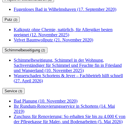
Fugenloses Bad in Wilhelmshaven (17. September 2020)
Putz
(2)
Kalkputz ohne Chemie, natürlich, für Allergiker besten
geeignet (12. November 2025)
Velvet Baumwollputz (21. November 2020)
Schimmelbeseitigung
(2)
Schimmelbeseitigung, Schimmel in der Wohnung,
Sachverständiger für Schimmel und Feuchte fin in Friesland
und Wangerland (10. November 2025)
Wasserschaden Schortens & Jever – Fachbetrieb hilft schnell
(27. April 2026)
Service
(3)
Bad Planung (10. November 2020)
Ihr Rundum-Renovierungsservice in Schortens (14. Mai
2019)
Zuschuss für Renovierung: So erhalten Sie bis zu 4.000 € von
der Pflegekasse für Maler- und Bodenarbeiten (5. Mai 2026)