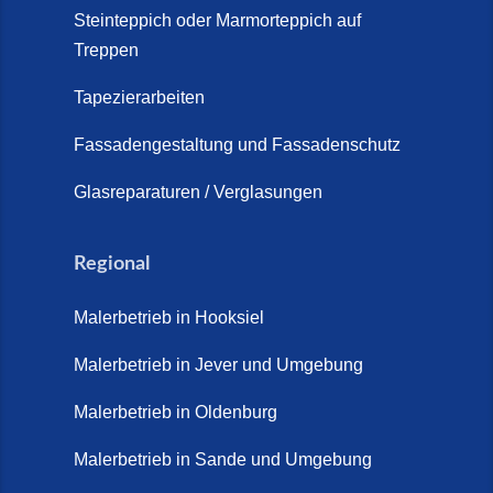
Schortens | Rutschfest &
Steinteppich oder Marmorteppich auf
Treppen
langlebig | Maler Schortens (21.
April 2026)
Tapezierarbeiten
Steinteppich für Außentreppen –
Fassadengestaltung und Fassadenschutz
Vorteile, Kosten und Pflege (9.
Juli 2026)
Glasreparaturen / Verglasungen
Steinteppich im Innenbereich –
Natürlich. Modern. Langlebig.
Regional
(28. April 2026)
Malerbetrieb in Hooksiel
Steinteppich Schortens (26. Mai
2026)
Malerbetrieb in Jever und Umgebung
Steinteppich Wilhelmshaven (1.
Malerbetrieb in Oldenburg
Juni 2026)
Malerbetrieb in Sande und Umgebung
Terrasse sanieren. (28. Juli