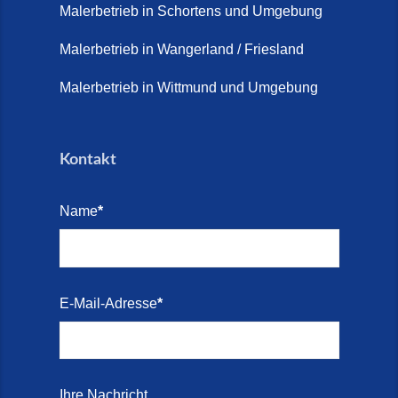
2026)
Malerbetrieb in Schortens und Umgebung
Treppe renovieren (14. Juli
Malerbetrieb in Wangerland / Friesland
2026)
Malerbetrieb in Wittmund und Umgebung
Treppen aus Friesland,
Schortens Jever (17. Juli 2026)
Kontakt
Treppenrenovierung in Zetel (7.
Juli 2026)
Name
*
Treppenrenovierung mit
Steinteppich | Schortens,
Wilhelmshaven & Friesland (29.
Mai 2026)
E-Mail-Adresse
*
Treppenretter – Wir sanieren
Ihre alte Treppe (28. Mai 2026)
Treppenretter aus Schortens –
Ihre Nachricht