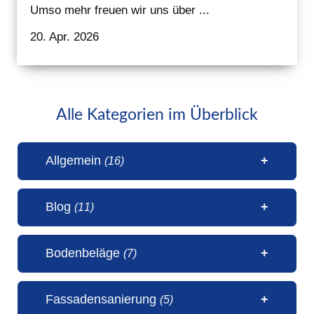
Umso mehr freuen wir uns über ...
20. Apr. 2026
Alle Kategorien im Überblick
Allgemein
(16)
Blog
(11)
1 Millionen Aufrufe Steinteppich
Bodenbeläge
(7)
(31. Juli 2026)
50 Jahre Malerbetrieb Erwin
5 Sterne Bewertung von unseren
Fassadensanierung
(5)
Janßen Schortens (6. Juli 2026)
Kunden (20. April 2026)