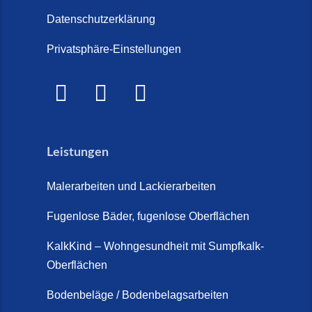
große Kosten-Vergleich (14. Juli
Steinteppich für den
Datenschutzerklärung
2026)
Außenbereich (28. Mai 2026)
Privatsphäre-Einstellungen
Treppenretter.de – Aus alt wird
Marmorkies-Steinteppich (26.
WOW! (6. Juli 2026)
Mai 2026)
Treppensanierung Friesland (2.
Marmorteppich auf Treppen (26.
Juli 2026)
Mai 2026)
Leistungen
So günstig kann eine moderne
Steinteppich-Sanierung sein!
Malerarbeiten und Lackierarbeiten
(22. Mai 2026)
Fugenlose Bäder, fugenlose Oberflächen
Steinteppich & Marmorteppich
auf Treppen: Die fugenlose
KalkKind – Wohngesundheit mit Sumpfkalk-
Sanierung direkt auf Fliesen in
Oberflächen
Schortens (19. März 2026)
Bodenbeläge / Bodenbelagsarbeiten
Steinteppich Außentreppe