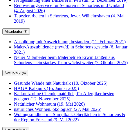
Neugestaltung einer Bäckerei in Pewsum (2. Dezember 2019)
Renovierungsservice für Senioren in Schortens und Umland
(4. August 2026)
Tapezierarbeiten in Schortens, Jever, Wilhelmshaven (4. Mai
2019)
Mitarbeiter
(3)
Ausbildung mit Auszeichnung bestanden. (11. Februar 2021)
Maler-Auszubildende (m/w/d) in Schortens gesucht (6. Januar
2021)
Neuer Mitarbeiter beim Malerbetrieb Erwin Janßen aus
Schortens – ein starkes Team wächst weiter (7. Oktober 2025)
Naturkalk
(6)
Gesunde Wände mit Naturkalk (10. Oktober 2025)
HAGA Kalkputz (16. Januar 2025)
Kalkputz ohne Chemie, natürlich, für Allergiker besten
geeignet (12. November 2025)
Natürlicher Wohnraum (19. Mai 2026)
natürliches Wohnen, ökologisch (27. Mai 2026)
Wohngesundheit mit Sumpfkalk-Oberflächen in Schortens &
der Region Friesland (9. Mai 2022)