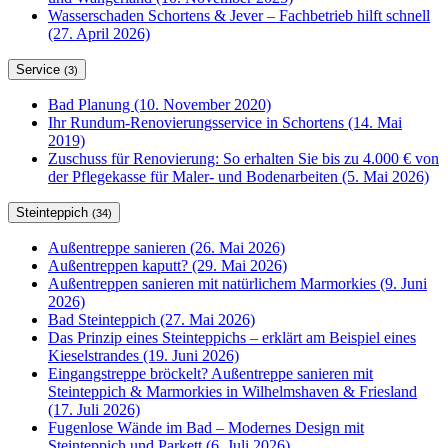
Wasserschaden Schortens & Jever – Fachbetrieb hilft schnell
(27. April 2026)
Service
(3)
Bad Planung (10. November 2020)
Ihr Rundum-Renovierungsservice in Schortens (14. Mai
2019)
Zuschuss für Renovierung: So erhalten Sie bis zu 4.000 € von
der Pflegekasse für Maler- und Bodenarbeiten (5. Mai 2026)
Steinteppich
(34)
Außentreppe sanieren (26. Mai 2026)
Außentreppen kaputt? (29. Mai 2026)
Außentreppen sanieren mit natürlichem Marmorkies (9. Juni
2026)
Bad Steinteppich (27. Mai 2026)
Das Prinzip eines Steinteppichs – erklärt am Beispiel eines
Kieselstrandes (19. Juni 2026)
Eingangstreppe bröckelt? Außentreppe sanieren mit
Steinteppich & Marmorkies in Wilhelmshaven & Friesland
(17. Juli 2026)
Fugenlose Wände im Bad – Modernes Design mit
Steinteppich und Parkett (6. Juli 2026)