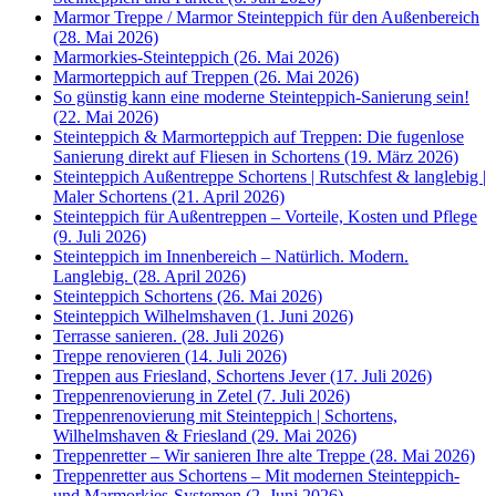
Marmor Treppe / Marmor Steinteppich für den Außenbereich
(28. Mai 2026)
Marmorkies-Steinteppich (26. Mai 2026)
Marmorteppich auf Treppen (26. Mai 2026)
So günstig kann eine moderne Steinteppich-Sanierung sein!
(22. Mai 2026)
Steinteppich & Marmorteppich auf Treppen: Die fugenlose
Sanierung direkt auf Fliesen in Schortens (19. März 2026)
Steinteppich Außentreppe Schortens | Rutschfest & langlebig |
Maler Schortens (21. April 2026)
Steinteppich für Außentreppen – Vorteile, Kosten und Pflege
(9. Juli 2026)
Steinteppich im Innenbereich – Natürlich. Modern.
Langlebig. (28. April 2026)
Steinteppich Schortens (26. Mai 2026)
Steinteppich Wilhelmshaven (1. Juni 2026)
Terrasse sanieren. (28. Juli 2026)
Treppe renovieren (14. Juli 2026)
Treppen aus Friesland, Schortens Jever (17. Juli 2026)
Treppenrenovierung in Zetel (7. Juli 2026)
Treppenrenovierung mit Steinteppich | Schortens,
Wilhelmshaven & Friesland (29. Mai 2026)
Treppenretter – Wir sanieren Ihre alte Treppe (28. Mai 2026)
Treppenretter aus Schortens – Mit modernen Steinteppich-
und Marmorkies-Systemen (2. Juni 2026)