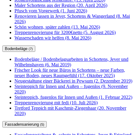
Maler Schortens aus der Region (20. April 2026)
Pfusch vom Vorgewerk (1. Juni 2026)
Renovieren lassen in Jever, Schortens & Wangerland (8. Mai
2026)
Schön wohnen, später zahlen (13. Mai 2026)
Treppenrenovierung für 3200€netto (5. August 2026)
Wasserschaden wir helfen (8. Mai 2026)
Bodenbeläge
(7)
Bodenbeläge / Bodenbelagsarbeiten in Schortens, Jever und
Wilhelmshaven (6. Mai 2019)
Frischer Look für neue Büros in Schortens – neue Farben,
neuer Boden, neues Raumgefühl (17. Oktober 2025)
Neugestaltung einer Bäckerei in Pewsum (2. Dezember 2019)
Steinteppich für Innen und Außen – fugenlos (9. November
2020)
Steinteppich, fugenlos für Innen und Außen (1. Februar 2022)
Treppenrenovierung mit fedi (10. Juli 2026)
Tretford Teppich mit Kaschmir-Ziegenhaar (20. November
2020)
Fassadensanierung
(5)
Fassadengestaltung & -schutz in Schortens, Jever & Friesland