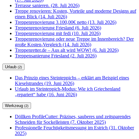
Terrasse sanieren. (28. Juli 2026)
Treppe renovieren: Kosten, Vorteile und moderne Designs auf
einen Blick (14. Juli 2026)
Treppenrenovierung 3.100,00€ netto (13. Juli 2026)
Treppenrenovierung Friesland (6. Juli 2026)
Treppenrenovierung mit fedi (10. Juli 2026)
Treppenrenovierung oder neue Treppe im Innenbereich? Der
große Kosten-Vergleich (14. Juli 2026)
Treppenretter.de – Aus alt wird WOW! (6. Juli 2026)
Treppensanierung Friesland (2. Juli 2026)
Urlaub
(2)
Das Prinzip eines Steinteppichs – erklärt am Beispiel eines
Kieselstrandes (19. Juni 2026)
Urlaub im Steinteppich-Modus: Wie ich Griechenland
„repariert“ habe (16. Juni 2026)
Werkzeug
(2)
Döllken ProfileCutter: Präzises, sauberes und zeitsparendes
Schneiden für Sockelleisten (7. Oktober 2025)
Professionelle Feuchtigkeitsmessung im Estrich (31. Oktober
2025)