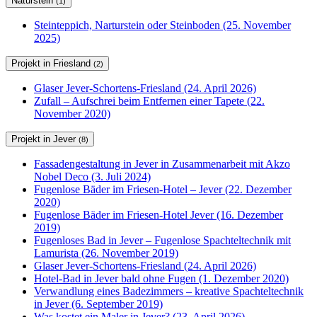
Naturstein
(1)
Steinteppich, Narturstein oder Steinboden (25. November
2025)
Projekt in Friesland
(2)
Glaser Jever-Schortens-Friesland (24. April 2026)
Zufall – Aufschrei beim Entfernen einer Tapete (22.
November 2020)
Projekt in Jever
(8)
Fassadengestaltung in Jever in Zusammenarbeit mit Akzo
Nobel Deco (3. Juli 2024)
Fugenlose Bäder im Friesen-Hotel – Jever (22. Dezember
2020)
Fugenlose Bäder im Friesen-Hotel Jever (16. Dezember
2019)
Fugenloses Bad in Jever – Fugenlose Spachteltechnik mit
Lamurista (26. November 2019)
Glaser Jever-Schortens-Friesland (24. April 2026)
Hotel-Bad in Jever bald ohne Fugen (1. Dezember 2020)
Verwandlung eines Badezimmers – kreative Spachteltechnik
in Jever (6. September 2019)
Was kostet ein Maler in Jever? (23. April 2026)