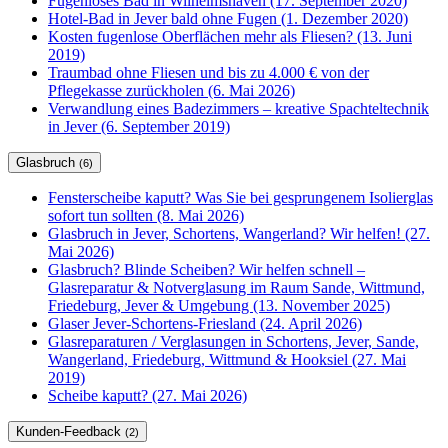
Fugenloses Bad in Wilhelmshaven (17. September 2020)
Hotel-Bad in Jever bald ohne Fugen (1. Dezember 2020)
Kosten fugenlose Oberflächen mehr als Fliesen? (13. Juni
2019)
Traumbad ohne Fliesen und bis zu 4.000 € von der
Pflegekasse zurückholen (6. Mai 2026)
Verwandlung eines Badezimmers – kreative Spachteltechnik
in Jever (6. September 2019)
Glasbruch
(6)
Fensterscheibe kaputt? Was Sie bei gesprungenem Isolierglas
sofort tun sollten (8. Mai 2026)
Glasbruch in Jever, Schortens, Wangerland? Wir helfen! (27.
Mai 2026)
Glasbruch? Blinde Scheiben? Wir helfen schnell –
Glasreparatur & Notverglasung im Raum Sande, Wittmund,
Friedeburg, Jever & Umgebung (13. November 2025)
Glaser Jever-Schortens-Friesland (24. April 2026)
Glasreparaturen / Verglasungen in Schortens, Jever, Sande,
Wangerland, Friedeburg, Wittmund & Hooksiel (27. Mai
2019)
Scheibe kaputt? (27. Mai 2026)
Kunden-Feedback
(2)