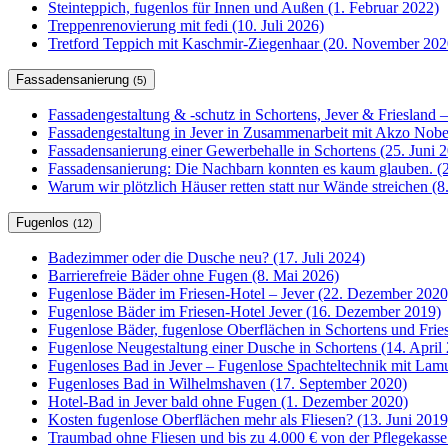
Steinteppich, fugenlos für Innen und Außen (1. Februar 2022)
Treppenrenovierung mit fedi (10. Juli 2026)
Tretford Teppich mit Kaschmir-Ziegenhaar (20. November 202
Fassadensanierung
(5)
Fassadengestaltung & -schutz in Schortens, Jever & Friesland –
Fassadengestaltung in Jever in Zusammenarbeit mit Akzo Nobel
Fassadensanierung einer Gewerbehalle in Schortens (25. Juni 
Fassadensanierung: Die Nachbarn konnten es kaum glauben. (2
Warum wir plötzlich Häuser retten statt nur Wände streichen (
Fugenlos
(12)
Badezimmer oder die Dusche neu? (17. Juli 2024)
Barrierefreie Bäder ohne Fugen (8. Mai 2026)
Fugenlose Bäder im Friesen-Hotel – Jever (22. Dezember 2020
Fugenlose Bäder im Friesen-Hotel Jever (16. Dezember 2019)
Fugenlose Bäder, fugenlose Oberflächen in Schortens und Frie
Fugenlose Neugestaltung einer Dusche in Schortens (14. April
Fugenloses Bad in Jever – Fugenlose Spachteltechnik mit Lam
Fugenloses Bad in Wilhelmshaven (17. September 2020)
Hotel-Bad in Jever bald ohne Fugen (1. Dezember 2020)
Kosten fugenlose Oberflächen mehr als Fliesen? (13. Juni 2019
Traumbad ohne Fliesen und bis zu 4.000 € von der Pflegekasse