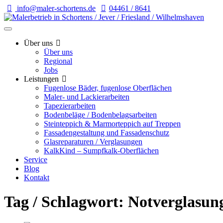
info@maler-schortens.de
04461 / 8641
Über uns
Über uns
Regional
Jobs
Leistungen
Fugenlose Bäder, fugenlose Oberflächen
Maler- und Lackierarbeiten
Tapezierarbeiten
Bodenbeläge / Bodenbelagsarbeiten
Steinteppich & Marmorteppich auf Treppen
Fassadengestaltung und Fassadenschutz
Glasreparaturen / Verglasungen
KalkKind – Sumpfkalk-Oberflächen
Service
Blog
Kontakt
Tag / Schlagwort: Notverglasun