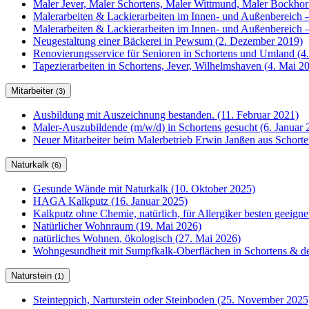
Maler Jever, Maler Schortens, Maler Wittmund, Maler Bockho
Malerarbeiten & Lackierarbeiten im Innen- und Außenbereich –
Malerarbeiten & Lackierarbeiten im Innen- und Außenbereich –
Neugestaltung einer Bäckerei in Pewsum (2. Dezember 2019)
Renovierungsservice für Senioren in Schortens und Umland (4
Tapezierarbeiten in Schortens, Jever, Wilhelmshaven (4. Mai 2
Mitarbeiter
(3)
Ausbildung mit Auszeichnung bestanden. (11. Februar 2021)
Maler-Auszubildende (m/w/d) in Schortens gesucht (6. Januar 
Neuer Mitarbeiter beim Malerbetrieb Erwin Janßen aus Schorte
Naturkalk
(6)
Gesunde Wände mit Naturkalk (10. Oktober 2025)
HAGA Kalkputz (16. Januar 2025)
Kalkputz ohne Chemie, natürlich, für Allergiker besten geeign
Natürlicher Wohnraum (19. Mai 2026)
natürliches Wohnen, ökologisch (27. Mai 2026)
Wohngesundheit mit Sumpfkalk-Oberflächen in Schortens & de
Naturstein
(1)
Steinteppich, Narturstein oder Steinboden (25. November 2025