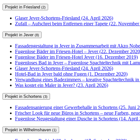
Projekt in Friesland
(2)
Glaser Jever-Schortens-Friesland (24. April 2026)
Zufall – Aufschrei beim Entfernen einer Tapete (22. November
Projekt in Jever
(8)
Fassadengestaltung in Jever in Zusammenarbeit mit Akzo Nobel
Fugenlose Bäder im Friesen-Hotel – Jever (22. Dezember 2020
Fugenlose Bäder im Friesen-Hotel Jever (16. Dezember 2019)
Fugenloses Bad in Jever – Fugenlose Spachteltechnik mit Lam
Glaser Jever-Schortens-Friesland (24. April 2026)
Hotel-Bad in Jever bald ohne Fugen (1. Dezember 2020)
Verwandlung eines Badezimmers – kreative Spachteltechnik in
Was kostet ein Maler in Jever? (23. April 2026)
Projekt in Schortens
(3)
Fassadensanierung einer Gewerbehalle in Schortens (25. Juni 
Frischer Look für neue Büros in Schortens – neue Farben, ne
Fugenlose Neugestaltung einer Dusche in Schortens (14. April
Projekt in Wilhelmshaven
(1)