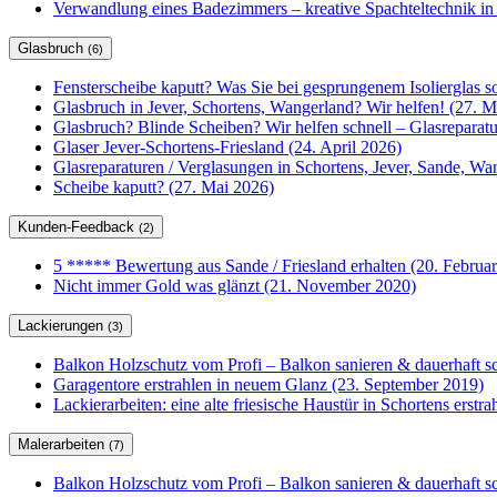
Verwandlung eines Badezimmers – kreative Spachteltechnik in
Glasbruch
(6)
Fensterscheibe kaputt? Was Sie bei gesprungenem Isolierglas so
Glasbruch in Jever, Schortens, Wangerland? Wir helfen! (27. M
Glasbruch? Blinde Scheiben? Wir helfen schnell – Glasrepar
Glaser Jever-Schortens-Friesland (24. April 2026)
Glasreparaturen / Verglasungen in Schortens, Jever, Sande, W
Scheibe kaputt? (27. Mai 2026)
Kunden-Feedback
(2)
5 ***** Bewertung aus Sande / Friesland erhalten (20. Februa
Nicht immer Gold was glänzt (21. November 2020)
Lackierungen
(3)
Balkon Holzschutz vom Profi – Balkon sanieren & dauerhaft sc
Garagentore erstrahlen in neuem Glanz (23. September 2019)
Lackierarbeiten: eine alte friesische Haustür in Schortens erstr
Malerarbeiten
(7)
Balkon Holzschutz vom Profi – Balkon sanieren & dauerhaft sc