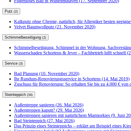
Fugenloses Bad in Wilhelmshaven (17. September 2020)
Putz
(2)
Kalkputz ohne Chemie, natürlich, für Allergiker besten geeign
Velvet Baumwollputz (21. November 2020)
Schimmelbeseitigung
(2)
Schimmelbeseitigung, Schimmel in der Wohnung, Sachverständ
Wasserschaden Schortens & Jever – Fachbetrieb hilft schnell (2
Service
(3)
Bad Planung (10. November 2020)
Ihr Rundum-Renovierungsservice in Schortens (14. Mai 2019)
Zuschuss für Renovierung: So erhalten Sie bis zu 4.000 € von 
Steinteppich
(34)
Außentreppe sanieren (26. Mai 2026)
Außentreppen kaputt? (29. Mai 2026)
Außentreppen sanieren mit natürlichem Marmorkies (9. Juni 20
Bad Steinteppich (27. Mai 2026)
Das Prinzip eines Steinteppichs – erklärt am Beispiel eines Kie