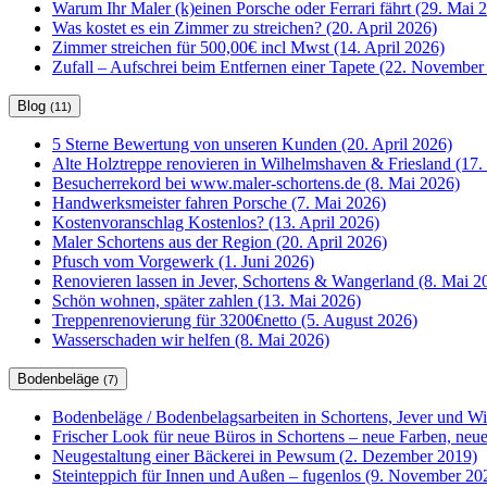
Warum Ihr Maler (k)einen Porsche oder Ferrari fährt (29. Mai 
Was kostet es ein Zimmer zu streichen? (20. April 2026)
Zimmer streichen für 500,00€ incl Mwst (14. April 2026)
Zufall – Aufschrei beim Entfernen einer Tapete (22. November
Blog
(11)
5 Sterne Bewertung von unseren Kunden (20. April 2026)
Alte Holztreppe renovieren in Wilhelmshaven & Friesland (17. 
Besucherrekord bei www.maler-schortens.de (8. Mai 2026)
Handwerksmeister fahren Porsche (7. Mai 2026)
Kostenvoranschlag Kostenlos? (13. April 2026)
Maler Schortens aus der Region (20. April 2026)
Pfusch vom Vorgewerk (1. Juni 2026)
Renovieren lassen in Jever, Schortens & Wangerland (8. Mai 2
Schön wohnen, später zahlen (13. Mai 2026)
Treppenrenovierung für 3200€netto (5. August 2026)
Wasserschaden wir helfen (8. Mai 2026)
Bodenbeläge
(7)
Bodenbeläge / Bodenbelagsarbeiten in Schortens, Jever und W
Frischer Look für neue Büros in Schortens – neue Farben, ne
Neugestaltung einer Bäckerei in Pewsum (2. Dezember 2019)
Steinteppich für Innen und Außen – fugenlos (9. November 20