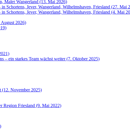
rn, Maler Wangerland (13. Mai 2026)
 in Schortens, Jever, Wangerland, Wilhelmshaven, Friesland (27. Mai 
 in Schortens, Jever, Wangerland, Wilhelmshaven, Friesland (4. Mai 2
. August 2026)
019)
2021)
ns – ein starkes Team wächst weiter (7. Oktober 2025)
et (12. November 2025)
r Region Friesland (9. Mai 2022)
)