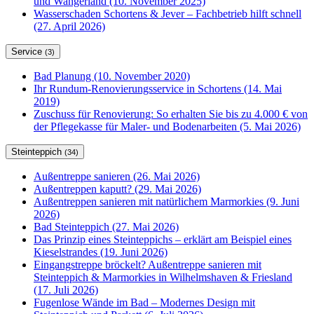
und Wangerland (10. November 2025)
Wasserschaden Schortens & Jever – Fachbetrieb hilft schnell
(27. April 2026)
Service
(3)
Bad Planung (10. November 2020)
Ihr Rundum-Renovierungsservice in Schortens (14. Mai
2019)
Zuschuss für Renovierung: So erhalten Sie bis zu 4.000 € von
der Pflegekasse für Maler- und Bodenarbeiten (5. Mai 2026)
Steinteppich
(34)
Außentreppe sanieren (26. Mai 2026)
Außentreppen kaputt? (29. Mai 2026)
Außentreppen sanieren mit natürlichem Marmorkies (9. Juni
2026)
Bad Steinteppich (27. Mai 2026)
Das Prinzip eines Steinteppichs – erklärt am Beispiel eines
Kieselstrandes (19. Juni 2026)
Eingangstreppe bröckelt? Außentreppe sanieren mit
Steinteppich & Marmorkies in Wilhelmshaven & Friesland
(17. Juli 2026)
Fugenlose Wände im Bad – Modernes Design mit