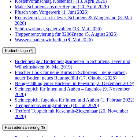
Kostenvoranschlag Kostenlos? (13. April 2026)
Maler Schortens aus der Region (20. April 2026)
Pfusch vom Vorgewerk (1. Juni 2026)
Renovieren lassen in Jever, Schortens & Wangerland (8. Mai
2026)
Schön wohnen, später zahlen (13. Mai 2026)
Treppenrenovierung für 3200€netto (5. August 2026)
Wasserschaden wir helfen (8. Mai 2026)
Bodenbeläge
(7)
Bodenbeläge / Bodenbelagsarbeiten in Schortens, Jever und
Wilhelmshaven (6. Mai 2019)
Frischer Look für neue Büros in Schortens – neue Farben,
neuer Boden, neues Raumgefühl (17. Oktober 2025)
Neugestaltung einer Bäckerei in Pewsum (2. Dezember 2019)
Steinteppich für Innen und Außen – fugenlos (9. November
2020)
Steinteppich, fugenlos für Innen und Außen (1. Februar 2022)
Treppenrenovierung mit fedi (10. Juli 2026)
Tretford Teppich mit Kaschmir-Ziegenhaar (20. November
2020)
Fassadensanierung
(5)