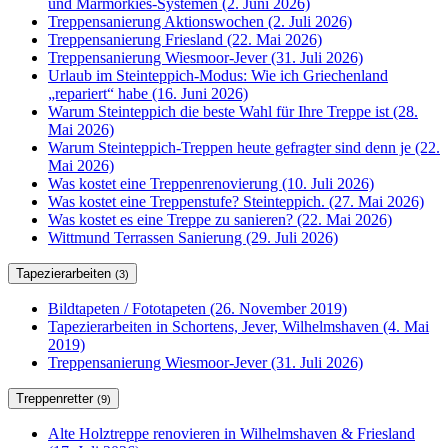
und Marmorkies-Systemen (2. Juni 2026)
Treppensanierung Aktionswochen (2. Juli 2026)
Treppensanierung Friesland (22. Mai 2026)
Treppensanierung Wiesmoor-Jever (31. Juli 2026)
Urlaub im Steinteppich-Modus: Wie ich Griechenland
„repariert“ habe (16. Juni 2026)
Warum Steinteppich die beste Wahl für Ihre Treppe ist (28.
Mai 2026)
Warum Steinteppich-Treppen heute gefragter sind denn je (22.
Mai 2026)
Was kostet eine Treppenrenovierung (10. Juli 2026)
Was kostet eine Treppenstufe? Steinteppich. (27. Mai 2026)
Was kostet es eine Treppe zu sanieren? (22. Mai 2026)
Wittmund Terrassen Sanierung (29. Juli 2026)
Tapezierarbeiten
(3)
Bildtapeten / Fototapeten (26. November 2019)
Tapezierarbeiten in Schortens, Jever, Wilhelmshaven (4. Mai
2019)
Treppensanierung Wiesmoor-Jever (31. Juli 2026)
Treppenretter
(9)
Alte Holztreppe renovieren in Wilhelmshaven & Friesland