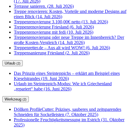
(17. Juli 2026)
Terrasse sanieren. (28. Juli 2026)
Treppe renovieren: Kosten, Vorteile und moderne Designs auf
einen Blick (14. Juli 2026)
Treppenrenovierung 3.100,00€ netto (13. Juli 2026)
Treppenrenovierung Friesland (6. Juli 2026)
Treppenrenovierung mit fedi (10. Juli 2026)
Treppenrenovierung oder neue Treppe im Innenbereich? Der
große Kosten-Vergleich (14. Juli 2026)
Treppenretter.de – Aus alt wird WOW! (6. Juli 2026)
Treppensanierung Friesland (2. Juli 2026)
Urlaub
(2)
Das Prinzip eines Steinteppichs – erklärt am Beispiel eines
Kieselstrandes (19. Juni 2026)
Urlaub im Steinteppich-Modus: Wie ich Griechenland
„repariert“ habe (16. Juni 2026)
Werkzeug
(2)
Döllken ProfileCutter: Präzises, sauberes und zeitsparendes
Schneiden für Sockelleisten (7. Oktober 2025)
Professionelle Feuchtigkeitsmessung im Estrich (31. Oktober
2025)