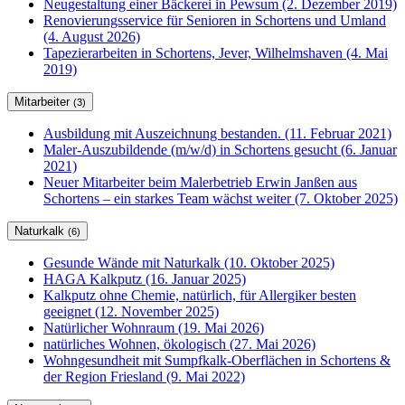
Neugestaltung einer Bäckerei in Pewsum (2. Dezember 2019)
Renovierungsservice für Senioren in Schortens und Umland
(4. August 2026)
Tapezierarbeiten in Schortens, Jever, Wilhelmshaven (4. Mai
2019)
Mitarbeiter
(3)
Ausbildung mit Auszeichnung bestanden. (11. Februar 2021)
Maler-Auszubildende (m/w/d) in Schortens gesucht (6. Januar
2021)
Neuer Mitarbeiter beim Malerbetrieb Erwin Janßen aus
Schortens – ein starkes Team wächst weiter (7. Oktober 2025)
Naturkalk
(6)
Gesunde Wände mit Naturkalk (10. Oktober 2025)
HAGA Kalkputz (16. Januar 2025)
Kalkputz ohne Chemie, natürlich, für Allergiker besten
geeignet (12. November 2025)
Natürlicher Wohnraum (19. Mai 2026)
natürliches Wohnen, ökologisch (27. Mai 2026)
Wohngesundheit mit Sumpfkalk-Oberflächen in Schortens &
der Region Friesland (9. Mai 2022)