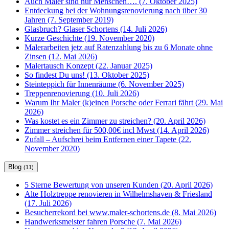
Auch Maler sind nur Menschen…. (7. Oktober 2025)
Entdeckung bei der Wohnungsrenovierung nach über 30
Jahren (7. September 2019)
Glasbruch? Glaser Schortens (14. Juli 2026)
Kurze Geschichte (19. November 2020)
Malerarbeiten jetz auf Ratenzahlung bis zu 6 Monate ohne
Zinsen (12. Mai 2026)
Malertausch Konzept (22. Januar 2025)
So findest Du uns! (13. Oktober 2025)
Steinteppich für Innenräume (6. November 2025)
Treppenrenovierung (10. Juli 2026)
Warum Ihr Maler (k)einen Porsche oder Ferrari fährt (29. Mai
2026)
Was kostet es ein Zimmer zu streichen? (20. April 2026)
Zimmer streichen für 500,00€ incl Mwst (14. April 2026)
Zufall – Aufschrei beim Entfernen einer Tapete (22.
November 2020)
Blog
(11)
5 Sterne Bewertung von unseren Kunden (20. April 2026)
Alte Holztreppe renovieren in Wilhelmshaven & Friesland
(17. Juli 2026)
Besucherrekord bei www.maler-schortens.de (8. Mai 2026)
Handwerksmeister fahren Porsche (7. Mai 2026)