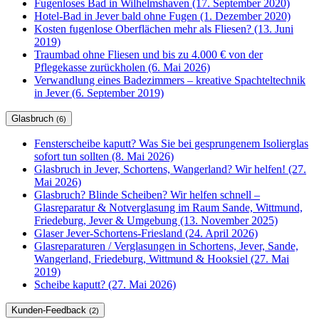
Fugenloses Bad in Wilhelmshaven (17. September 2020)
Hotel-Bad in Jever bald ohne Fugen (1. Dezember 2020)
Kosten fugenlose Oberflächen mehr als Fliesen? (13. Juni
2019)
Traumbad ohne Fliesen und bis zu 4.000 € von der
Pflegekasse zurückholen (6. Mai 2026)
Verwandlung eines Badezimmers – kreative Spachteltechnik
in Jever (6. September 2019)
Glasbruch
(6)
Fensterscheibe kaputt? Was Sie bei gesprungenem Isolierglas
sofort tun sollten (8. Mai 2026)
Glasbruch in Jever, Schortens, Wangerland? Wir helfen! (27.
Mai 2026)
Glasbruch? Blinde Scheiben? Wir helfen schnell –
Glasreparatur & Notverglasung im Raum Sande, Wittmund,
Friedeburg, Jever & Umgebung (13. November 2025)
Glaser Jever-Schortens-Friesland (24. April 2026)
Glasreparaturen / Verglasungen in Schortens, Jever, Sande,
Wangerland, Friedeburg, Wittmund & Hooksiel (27. Mai
2019)
Scheibe kaputt? (27. Mai 2026)
Kunden-Feedback
(2)