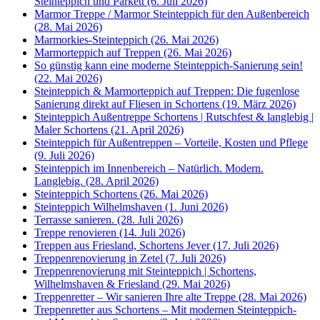
Steinteppich und Parkett (6. Juli 2026)
Marmor Treppe / Marmor Steinteppich für den Außenbereich
(28. Mai 2026)
Marmorkies-Steinteppich (26. Mai 2026)
Marmorteppich auf Treppen (26. Mai 2026)
So günstig kann eine moderne Steinteppich-Sanierung sein!
(22. Mai 2026)
Steinteppich & Marmorteppich auf Treppen: Die fugenlose
Sanierung direkt auf Fliesen in Schortens (19. März 2026)
Steinteppich Außentreppe Schortens | Rutschfest & langlebig |
Maler Schortens (21. April 2026)
Steinteppich für Außentreppen – Vorteile, Kosten und Pflege
(9. Juli 2026)
Steinteppich im Innenbereich – Natürlich. Modern.
Langlebig. (28. April 2026)
Steinteppich Schortens (26. Mai 2026)
Steinteppich Wilhelmshaven (1. Juni 2026)
Terrasse sanieren. (28. Juli 2026)
Treppe renovieren (14. Juli 2026)
Treppen aus Friesland, Schortens Jever (17. Juli 2026)
Treppenrenovierung in Zetel (7. Juli 2026)
Treppenrenovierung mit Steinteppich | Schortens,
Wilhelmshaven & Friesland (29. Mai 2026)
Treppenretter – Wir sanieren Ihre alte Treppe (28. Mai 2026)
Treppenretter aus Schortens – Mit modernen Steinteppich-