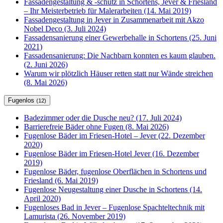
Fassadengestaltung & -schutz in Schortens, Jever & Friesland
– Ihr Meisterbetrieb für Malerarbeiten (14. Mai 2019)
Fassadengestaltung in Jever in Zusammenarbeit mit Akzo
Nobel Deco (3. Juli 2024)
Fassadensanierung einer Gewerbehalle in Schortens (25. Juni
2021)
Fassadensanierung: Die Nachbarn konnten es kaum glauben.
(2. Juni 2026)
Warum wir plötzlich Häuser retten statt nur Wände streichen
(8. Mai 2026)
Fugenlos
(12)
Badezimmer oder die Dusche neu? (17. Juli 2024)
Barrierefreie Bäder ohne Fugen (8. Mai 2026)
Fugenlose Bäder im Friesen-Hotel – Jever (22. Dezember
2020)
Fugenlose Bäder im Friesen-Hotel Jever (16. Dezember
2019)
Fugenlose Bäder, fugenlose Oberflächen in Schortens und
Friesland (6. Mai 2019)
Fugenlose Neugestaltung einer Dusche in Schortens (14.
April 2020)
Fugenloses Bad in Jever – Fugenlose Spachteltechnik mit
Lamurista (26. November 2019)