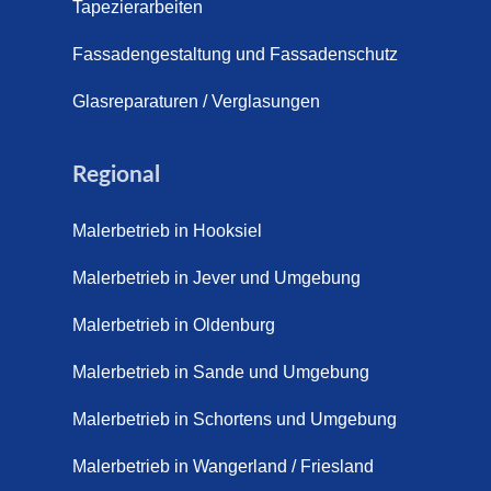
s (21. April 2026)
Tapezierarbeiten
pich für Außentreppen – Vorteile, Kosten und Pflege (9. Juli
Fassadengestaltung und Fassadenschutz
pich im Innenbereich – Natürlich. Modern. Langlebig. (28. Ap
Glasreparaturen / Verglasungen
ppich Schortens (26. Mai 2026)
Regional
ppich Wilhelmshaven (1. Juni 2026)
Malerbetrieb in Hooksiel
 sanieren. (28. Juli 2026)
Malerbetrieb in Jever und Umgebung
enovieren (14. Juli 2026)
aus Friesland, Schortens Jever (17. Juli 2026)
Malerbetrieb in Oldenburg
enovierung in Zetel (7. Juli 2026)
Malerbetrieb in Sande und Umgebung
renovierung mit Steinteppich | Schortens, Wilhelmshaven &
Malerbetrieb in Schortens und Umgebung
d (29. Mai 2026)
Malerbetrieb in Wangerland / Friesland
etter – Wir sanieren Ihre alte Treppe (28. Mai 2026)