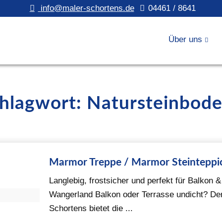
info@maler-schortens.de
04461 / 8641
Über uns
chlagwort: Natursteinbod
Marmor Treppe / Marmor Steinteppi
Langlebig, frostsicher und perfekt für Balkon 
Wangerland Balkon oder Terrasse undicht? De
Schortens bietet die ...