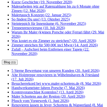
Kurze Geschichte (19. November 2020)
Malerarbeiten jetz auf Ratenzahlung bis zu 6 Monate ohne
Zinsen (12. Mai 2026)
Malertausch Konzept (22. Januar 2025)
So findest Du uns! (13. Oktober 2025)
Steinteppich für Innenräume (6. November 2025)
Treppenrenovierung (10. Juli 2026)
Warum Ihr Maler (k)einen Porsche oder Ferrari fährt (29. Mai
2026)
Was kostet es ein Zimmer zu streichen? (20. April 2026)
Zimmer streichen für 500,00€ incl Mwst (14. April 2026)
Zufall – Aufschrei beim Entfernen einer Tapete (22.
November 2020)
Blog
(11)
5 Sterne Bewertung von unseren Kunden (20. April 2026)
Alte Holztreppe renovieren in Wilhelmshaven & Friesland
(17. Juli 2026)
Besucherrekord bei www.maler-schortens.de (8. Mai 2026)
Handwerksmeister fahren Porsche (7. Mai 2026)
Kostenvoranschlag Kostenlos? (13. April 2026)
Maler Schortens aus der Region (20. April 2026)
Pfusch vom Vorgewerk (1. Juni 2026)
Renovieren lassen in Jever, Schortens & Wangerland (8. Mai