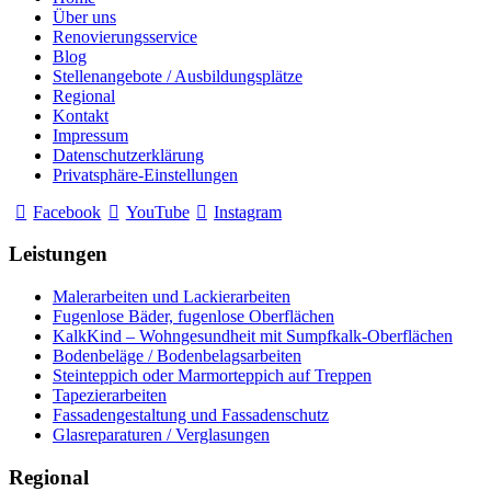
Über uns
Renovierungsservice
Blog
Stellenangebote / Ausbildungsplätze
Regional
Kontakt
Impressum
Datenschutzerklärung
Privatsphäre-Einstellungen
Facebook
YouTube
Instagram
Leistungen
Malerarbeiten und Lackierarbeiten
Fugenlose Bäder, fugenlose Oberflächen
KalkKind – Wohngesundheit mit Sumpfkalk-Oberflächen
Bodenbeläge / Bodenbelagsarbeiten
Steinteppich oder Marmorteppich auf Treppen
Tapezierarbeiten
Fassadengestaltung und Fassadenschutz
Glasreparaturen / Verglasungen
Regional