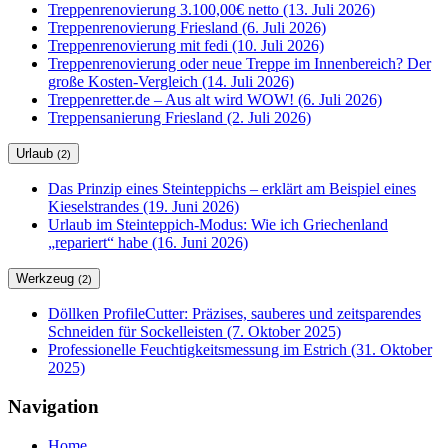
Treppenrenovierung 3.100,00€ netto (13. Juli 2026)
Treppenrenovierung Friesland (6. Juli 2026)
Treppenrenovierung mit fedi (10. Juli 2026)
Treppenrenovierung oder neue Treppe im Innenbereich? Der
große Kosten-Vergleich (14. Juli 2026)
Treppenretter.de – Aus alt wird WOW! (6. Juli 2026)
Treppensanierung Friesland (2. Juli 2026)
Urlaub
(2)
Das Prinzip eines Steinteppichs – erklärt am Beispiel eines
Kieselstrandes (19. Juni 2026)
Urlaub im Steinteppich-Modus: Wie ich Griechenland
„repariert“ habe (16. Juni 2026)
Werkzeug
(2)
Döllken ProfileCutter: Präzises, sauberes und zeitsparendes
Schneiden für Sockelleisten (7. Oktober 2025)
Professionelle Feuchtigkeitsmessung im Estrich (31. Oktober
2025)
Navigation
Home