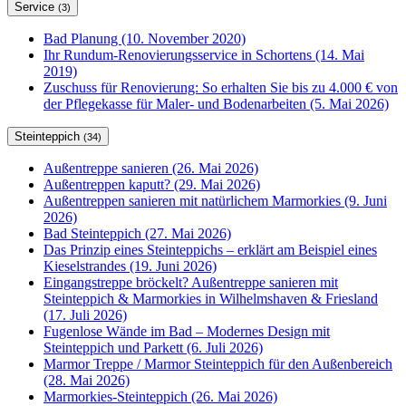
Service
(3)
Bad Planung (10. November 2020)
Ihr Rundum-Renovierungsservice in Schortens (14. Mai
2019)
Zuschuss für Renovierung: So erhalten Sie bis zu 4.000 € von
der Pflegekasse für Maler- und Bodenarbeiten (5. Mai 2026)
Steinteppich
(34)
Außentreppe sanieren (26. Mai 2026)
Außentreppen kaputt? (29. Mai 2026)
Außentreppen sanieren mit natürlichem Marmorkies (9. Juni
2026)
Bad Steinteppich (27. Mai 2026)
Das Prinzip eines Steinteppichs – erklärt am Beispiel eines
Kieselstrandes (19. Juni 2026)
Eingangstreppe bröckelt? Außentreppe sanieren mit
Steinteppich & Marmorkies in Wilhelmshaven & Friesland
(17. Juli 2026)
Fugenlose Wände im Bad – Modernes Design mit
Steinteppich und Parkett (6. Juli 2026)
Marmor Treppe / Marmor Steinteppich für den Außenbereich
(28. Mai 2026)
Marmorkies-Steinteppich (26. Mai 2026)