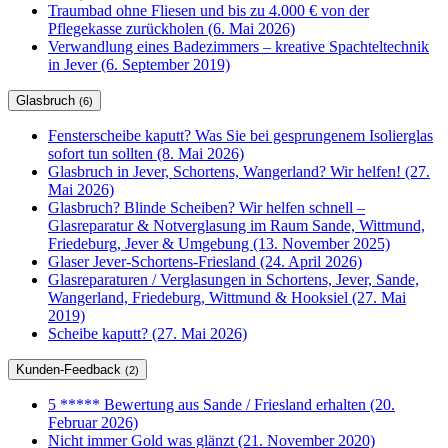
Traumbad ohne Fliesen und bis zu 4.000 € von der
Pflegekasse zurückholen (6. Mai 2026)
Verwandlung eines Badezimmers – kreative Spachteltechnik
in Jever (6. September 2019)
Glasbruch
(6)
Fensterscheibe kaputt? Was Sie bei gesprungenem Isolierglas
sofort tun sollten (8. Mai 2026)
Glasbruch in Jever, Schortens, Wangerland? Wir helfen! (27.
Mai 2026)
Glasbruch? Blinde Scheiben? Wir helfen schnell –
Glasreparatur & Notverglasung im Raum Sande, Wittmund,
Friedeburg, Jever & Umgebung (13. November 2025)
Glaser Jever-Schortens-Friesland (24. April 2026)
Glasreparaturen / Verglasungen in Schortens, Jever, Sande,
Wangerland, Friedeburg, Wittmund & Hooksiel (27. Mai
2019)
Scheibe kaputt? (27. Mai 2026)
Kunden-Feedback
(2)
5 ***** Bewertung aus Sande / Friesland erhalten (20.
Februar 2026)
Nicht immer Gold was glänzt (21. November 2020)