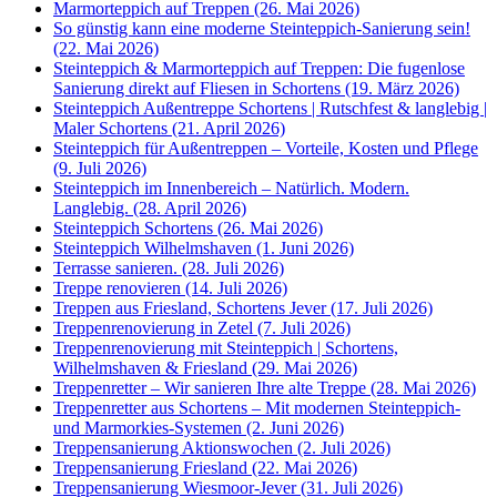
Marmorteppich auf Treppen (26. Mai 2026)
So günstig kann eine moderne Steinteppich-Sanierung sein!
(22. Mai 2026)
Steinteppich & Marmorteppich auf Treppen: Die fugenlose
Sanierung direkt auf Fliesen in Schortens (19. März 2026)
Steinteppich Außentreppe Schortens | Rutschfest & langlebig |
Maler Schortens (21. April 2026)
Steinteppich für Außentreppen – Vorteile, Kosten und Pflege
(9. Juli 2026)
Steinteppich im Innenbereich – Natürlich. Modern.
Langlebig. (28. April 2026)
Steinteppich Schortens (26. Mai 2026)
Steinteppich Wilhelmshaven (1. Juni 2026)
Terrasse sanieren. (28. Juli 2026)
Treppe renovieren (14. Juli 2026)
Treppen aus Friesland, Schortens Jever (17. Juli 2026)
Treppenrenovierung in Zetel (7. Juli 2026)
Treppenrenovierung mit Steinteppich | Schortens,
Wilhelmshaven & Friesland (29. Mai 2026)
Treppenretter – Wir sanieren Ihre alte Treppe (28. Mai 2026)
Treppenretter aus Schortens – Mit modernen Steinteppich-
und Marmorkies-Systemen (2. Juni 2026)
Treppensanierung Aktionswochen (2. Juli 2026)
Treppensanierung Friesland (22. Mai 2026)
Treppensanierung Wiesmoor-Jever (31. Juli 2026)