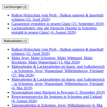
Lackierungen
(3)
Balkon Holzschutz vom Profi – Balkon sanieren & dauerhaft
schützen (22. April 2026)
Garagentore erstrahlen in neuem Glanz (23. September 2019)
Lackierarbeiten: eine alte friesische Haustür in Schortens
erstrahlt in neuem Glanz! (4. August 2020)
Malerarbeiten
(7)
Balkon Holzschutz vom Profi – Balkon sanieren & dauerhaft
schützen (22. April 2026)
Maler Jever, Maler Schortens, Maler Wittmund, Maler
Bockhorn, Maler Wangerland (13. Mai 2026)
Malerarbeiten & Lackierarbeiten im Innen- und Außenbereich
– in Schortens, Jever, Wangerland, Wilhelmshaven, Friesland
(27. Mai 2026)
Malerarbeiten & Lackierarbeiten im Innen- und Außenbereich
– in Schortens, Jever, Wangerland, Wilhelmshaven, Friesland
(4. Mai 2019)
Neugestaltung einer Bäckerei in Pewsum (2. Dezember 2019)
Renovierungsservice für Senioren in Schortens und Umland
(4. August 2026)
Tapezierarbeiten in Schortens, Jever, Wilhelmshaven (4. Mai