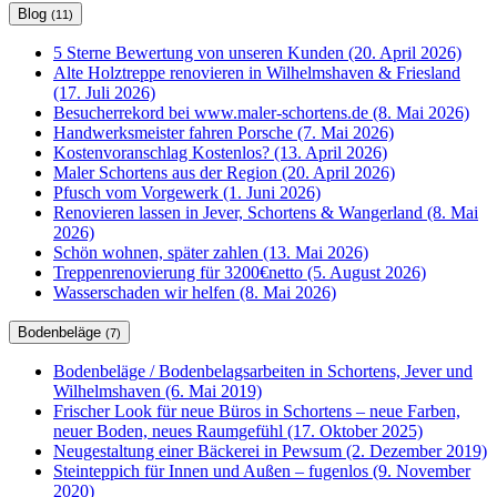
Blog
(11)
5 Sterne Bewertung von unseren Kunden (20. April 2026)
Alte Holztreppe renovieren in Wilhelmshaven & Friesland
(17. Juli 2026)
Besucherrekord bei www.maler-schortens.de (8. Mai 2026)
Handwerksmeister fahren Porsche (7. Mai 2026)
Kostenvoranschlag Kostenlos? (13. April 2026)
Maler Schortens aus der Region (20. April 2026)
Pfusch vom Vorgewerk (1. Juni 2026)
Renovieren lassen in Jever, Schortens & Wangerland (8. Mai
2026)
Schön wohnen, später zahlen (13. Mai 2026)
Treppenrenovierung für 3200€netto (5. August 2026)
Wasserschaden wir helfen (8. Mai 2026)
Bodenbeläge
(7)
Bodenbeläge / Bodenbelagsarbeiten in Schortens, Jever und
Wilhelmshaven (6. Mai 2019)
Frischer Look für neue Büros in Schortens – neue Farben,
neuer Boden, neues Raumgefühl (17. Oktober 2025)
Neugestaltung einer Bäckerei in Pewsum (2. Dezember 2019)
Steinteppich für Innen und Außen – fugenlos (9. November
2020)