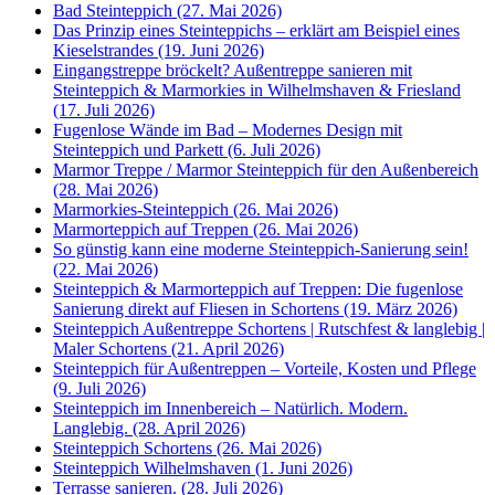
Bad Steinteppich (27. Mai 2026)
Das Prinzip eines Steinteppichs – erklärt am Beispiel eines
Kieselstrandes (19. Juni 2026)
Eingangstreppe bröckelt? Außentreppe sanieren mit
Steinteppich & Marmorkies in Wilhelmshaven & Friesland
(17. Juli 2026)
Fugenlose Wände im Bad – Modernes Design mit
Steinteppich und Parkett (6. Juli 2026)
Marmor Treppe / Marmor Steinteppich für den Außenbereich
(28. Mai 2026)
Marmorkies-Steinteppich (26. Mai 2026)
Marmorteppich auf Treppen (26. Mai 2026)
So günstig kann eine moderne Steinteppich-Sanierung sein!
(22. Mai 2026)
Steinteppich & Marmorteppich auf Treppen: Die fugenlose
Sanierung direkt auf Fliesen in Schortens (19. März 2026)
Steinteppich Außentreppe Schortens | Rutschfest & langlebig |
Maler Schortens (21. April 2026)
Steinteppich für Außentreppen – Vorteile, Kosten und Pflege
(9. Juli 2026)
Steinteppich im Innenbereich – Natürlich. Modern.
Langlebig. (28. April 2026)
Steinteppich Schortens (26. Mai 2026)
Steinteppich Wilhelmshaven (1. Juni 2026)
Terrasse sanieren. (28. Juli 2026)