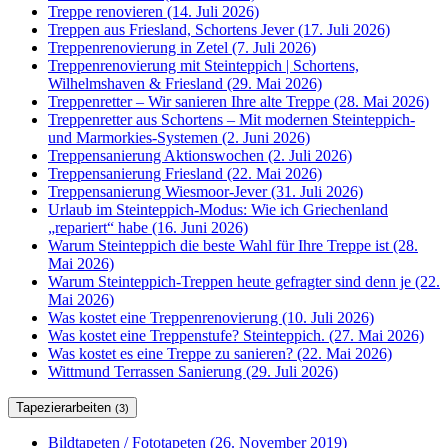
Treppe renovieren (14. Juli 2026)
Treppen aus Friesland, Schortens Jever (17. Juli 2026)
Treppenrenovierung in Zetel (7. Juli 2026)
Treppenrenovierung mit Steinteppich | Schortens,
Wilhelmshaven & Friesland (29. Mai 2026)
Treppenretter – Wir sanieren Ihre alte Treppe (28. Mai 2026)
Treppenretter aus Schortens – Mit modernen Steinteppich-
und Marmorkies-Systemen (2. Juni 2026)
Treppensanierung Aktionswochen (2. Juli 2026)
Treppensanierung Friesland (22. Mai 2026)
Treppensanierung Wiesmoor-Jever (31. Juli 2026)
Urlaub im Steinteppich-Modus: Wie ich Griechenland
„repariert“ habe (16. Juni 2026)
Warum Steinteppich die beste Wahl für Ihre Treppe ist (28.
Mai 2026)
Warum Steinteppich-Treppen heute gefragter sind denn je (22.
Mai 2026)
Was kostet eine Treppenrenovierung (10. Juli 2026)
Was kostet eine Treppenstufe? Steinteppich. (27. Mai 2026)
Was kostet es eine Treppe zu sanieren? (22. Mai 2026)
Wittmund Terrassen Sanierung (29. Juli 2026)
Tapezierarbeiten
(3)
Bildtapeten / Fototapeten (26. November 2019)