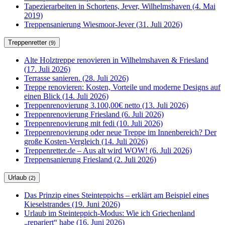
Tapezierarbeiten in Schortens, Jever, Wilhelmshaven (4. Mai
2019)
Treppensanierung Wiesmoor-Jever (31. Juli 2026)
Treppenretter
(9)
Alte Holztreppe renovieren in Wilhelmshaven & Friesland
(17. Juli 2026)
Terrasse sanieren. (28. Juli 2026)
Treppe renovieren: Kosten, Vorteile und moderne Designs auf
einen Blick (14. Juli 2026)
Treppenrenovierung 3.100,00€ netto (13. Juli 2026)
Treppenrenovierung Friesland (6. Juli 2026)
Treppenrenovierung mit fedi (10. Juli 2026)
Treppenrenovierung oder neue Treppe im Innenbereich? Der
große Kosten-Vergleich (14. Juli 2026)
Treppenretter.de – Aus alt wird WOW! (6. Juli 2026)
Treppensanierung Friesland (2. Juli 2026)
Urlaub
(2)
Das Prinzip eines Steinteppichs – erklärt am Beispiel eines
Kieselstrandes (19. Juni 2026)
Urlaub im Steinteppich-Modus: Wie ich Griechenland
„repariert“ habe (16. Juni 2026)