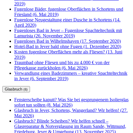
2019)
Fugenlose Bäder, fugenlose Oberflächen in Schortens und
Friesland (6. Mai 2019)
Fugenlose Neugestaltung einer Dusche in Schortens (14.
April 2020)
Fugenloses Bad in Jever – Fugenlose Spachteltechnik mit
Lamurista (26. November 2019)
Fugenloses Bad in Wilhelmshaven (17. September 2020)
Hotel-Bad in Jever bald ohne Fugen (1. Dezember 2020)
Kosten fugenlose Oberflächen mehr als Fliesen? (13. Juni
2019)
Traumbad ohne Fliesen und bis zu 4.000 € von der
Pflegekasse zurückholen (6. Mai 2026)
Verwandlung eines Badezimmers – kreative Spachteltechnik
in Jever (6. September 2019)
Glasbruch
(6)
Fensterscheibe kaputt? Was Sie bei gesprungenem Isolierglas
sofort tun sollten (8. Mai 2026)
Glasbruch in Jever, Schortens, Wangerland? Wir helfen! (27.
Mai 2026)
Glasbruch? Blinde Scheiben? Wir helfen schnell –
Glasreparatur & Notverglasung im Raum Sande, Wittmund,
Friedeburg, Jever & Umgebung (13. November 2025)