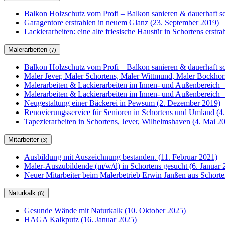
Balkon Holzschutz vom Profi – Balkon sanieren & dauerhaft sc
Garagentore erstrahlen in neuem Glanz (23. September 2019)
Lackierarbeiten: eine alte friesische Haustür in Schortens erstr
Malerarbeiten
(7)
Balkon Holzschutz vom Profi – Balkon sanieren & dauerhaft sc
Maler Jever, Maler Schortens, Maler Wittmund, Maler Bockho
Malerarbeiten & Lackierarbeiten im Innen- und Außenbereich –
Malerarbeiten & Lackierarbeiten im Innen- und Außenbereich –
Neugestaltung einer Bäckerei in Pewsum (2. Dezember 2019)
Renovierungsservice für Senioren in Schortens und Umland (4
Tapezierarbeiten in Schortens, Jever, Wilhelmshaven (4. Mai 2
Mitarbeiter
(3)
Ausbildung mit Auszeichnung bestanden. (11. Februar 2021)
Maler-Auszubildende (m/w/d) in Schortens gesucht (6. Januar 
Neuer Mitarbeiter beim Malerbetrieb Erwin Janßen aus Schorte
Naturkalk
(6)
Gesunde Wände mit Naturkalk (10. Oktober 2025)
HAGA Kalkputz (16. Januar 2025)