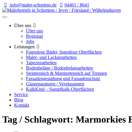
info@maler-schortens.de
04461 / 8641
Über uns
Über uns
Regional
Jobs
Leistungen
Fugenlose Bäder, fugenlose Oberflächen
Maler- und Lackierarbeiten
Tapezierarbeiten
Bodenbeläge / Bodenbelagsarbeiten
Steinteppich & Marmorteppich auf Treppen
Fassadengestaltung und Fassadenschutz
Glasreparaturen / Verglasungen
KalkKind – Sumpfkalk-Oberflächen
Service
Blog
Kontakt
Tag / Schlagwort: Marmorkies 