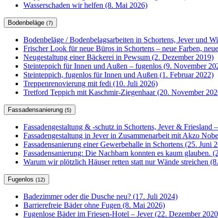
Wasserschaden wir helfen (8. Mai 2026)
Bodenbeläge
(7)
Bodenbeläge / Bodenbelagsarbeiten in Schortens, Jever und W
Frischer Look für neue Büros in Schortens – neue Farben, ne
Neugestaltung einer Bäckerei in Pewsum (2. Dezember 2019)
Steinteppich für Innen und Außen – fugenlos (9. November 20
Steinteppich, fugenlos für Innen und Außen (1. Februar 2022)
Treppenrenovierung mit fedi (10. Juli 2026)
Tretford Teppich mit Kaschmir-Ziegenhaar (20. November 202
Fassadensanierung
(5)
Fassadengestaltung & -schutz in Schortens, Jever & Friesland –
Fassadengestaltung in Jever in Zusammenarbeit mit Akzo Nobel
Fassadensanierung einer Gewerbehalle in Schortens (25. Juni 
Fassadensanierung: Die Nachbarn konnten es kaum glauben. (2
Warum wir plötzlich Häuser retten statt nur Wände streichen (
Fugenlos
(12)
Badezimmer oder die Dusche neu? (17. Juli 2024)
Barrierefreie Bäder ohne Fugen (8. Mai 2026)
Fugenlose Bäder im Friesen-Hotel – Jever (22. Dezember 2020