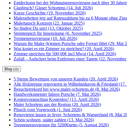
Entdeckung bei der Wohnungsrenovierung nach über 30 Jahren
Glasbruch? Glaser Schortens (14. Juli 2026)
Kurze Geschichte (19. November 2020)
Malerarbeiten jetz auf Ratenzahlung bis zu 6 Monate ohne Zin
Malertausch Konzept (22. Januar 2025)
So findest Du uns! (13. Oktober 2025)
Steinteppich für Innenräume (6. November 2025)
Treppenrenovierung (10. Juli 2026)
Warum Ihr Maler (k)einen Porsche oder Ferrari fährt (29. Mai 
Was kostet es ein Zimmer zu streichen? (20. April 2026)
Zimmer streichen für 500,00€ incl Mwst (14. April 2026)
Zufall – Aufschrei beim Entfernen einer Tapete (22. November
Blog
(11)
5 Sterne Bewertung von unseren Kunden (20. April 2026)
Alte Holztreppe renovieren in Wilhelmshaven & Friesland (17. 
Besucherrekord bei www.maler-schortens.de (8. Mai 2026)
Handwerksmeister fahren Porsche (7. Mai 2026)
Kostenvoranschlag Kostenlos? (13. April 2026)
Maler Schortens aus der Region (20. April 2026)
Pfusch vom Vorgewerk (1. Juni 2026)
Renovieren lassen in Jever, Schortens & Wangerland (8. Mai 2
Schön wohnen, später zahlen (13. Mai 2026)
Treppenrenovierung für 3200€netto (5. August 2026)