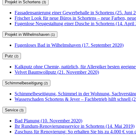
Projekt in Schortens
(3)
Fassadensanierung einer Gewerbehalle in Schortens (25. Juni 
Frischer Look für neue Büros in Schortens – neue Farben, ne
Fugenlose Neugestaltung einer Dusche in Schortens (14. April
Projekt in Wilhelmshaven
(1)
Fugenloses Bad in Wilhelmshaven (17. September 2020)
Putz
(2)
Kalkputz ohne Chemie, natürlich, für Allergiker besten geeign
Velvet Baumwollputz (21. November 2020)
Schimmelbeseitigung
(2)
Schimmelbeseitigung, Schimmel in der Wohnung, Sachverständ
Wasserschaden Schortens & Jever – Fachbetrieb hilft schnell (2
Service
(3)
Bad Planung (10. November 2020)
Ihr Rundum-Renovierungsservice in Schortens (14. Mai 2019)
Zuschuss für Renovierung: So erhalten Sie bis zu 4.000 € von 