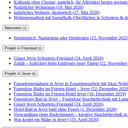
Kalkputz ohne Chemie, natürlich, für Allergiker besten geeign
Natürlicher Wohnraum (19. Mai 2026)
natürliches Wohnen, ökologisch (27. Mai 2026)
Wohngesundheit mit Sumpfkalk-Oberflächen in Schortens & de
Naturstein
(1)
Steinteppich, Narturstein oder Steinboden (25. November 2025
Projekt in Friesland
(2)
Glaser Jever-Schortens-Friesland (24. April 2026)
Zufall – Aufschrei beim Entfernen einer Tapete (22. November
Projekt in Jever
(8)
Fassadengestaltung in Jever in Zusammenarbeit mit Akzo Nobel
Fugenlose Bäder im Friesen-Hotel – Jever (22. Dezember 2020
Fugenlose Bäder im Friesen-Hotel Jever (16. Dezember 2019)
Fugenloses Bad in Jever – Fugenlose Spachteltechnik mit Lam
Glaser Jever-Schortens-Friesland (24. April 2026)
Hotel-Bad in Jever bald ohne Fugen (1. Dezember 2020)
Verwandlung eines Badezimmers – kreative Spachteltechnik in
Was kostet ein Maler in Jever? (23. April 2026)