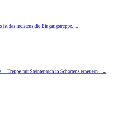
ist das meistens die Eingangstreppe. ...
e Treppe mit Steinteppich in Schortens erneuern – ...