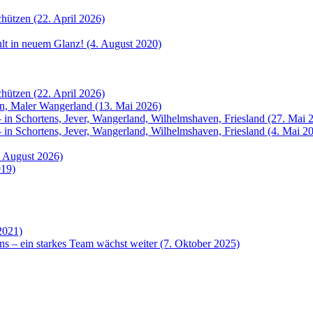
hützen (22. April 2026)
ahlt in neuem Glanz! (4. August 2020)
hützen (22. April 2026)
rn, Maler Wangerland (13. Mai 2026)
 in Schortens, Jever, Wangerland, Wilhelmshaven, Friesland (27. Mai 
 in Schortens, Jever, Wangerland, Wilhelmshaven, Friesland (4. Mai 2
. August 2026)
019)
2021)
ns – ein starkes Team wächst weiter (7. Oktober 2025)