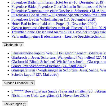
Fugenlose Bäder im Friesen-Hotel Jever (16. Dezember 2019)
Fugenlose Bäder, fugenlose Oberflächen in Schortens und Frie
Fugenlose Neugestaltung einer Dusche in Schortens (14. April
Fugenloses Bad in Jever – Fugenlose Spachteltechnik mit Lam
Fugenloses Bad in Wilhelmshaven (17. September 2020)
Hotel-Bad in Jever bald ohne Fugen (1. Dezember 2020)
Kosten fugenlose Oberflächen mehr als Fliesen? (13. Juni 2019
Traumbad ohne Fliesen und bis zu 4.000 € von der Pflegekasse
Verwandlung eines Badezimmers – kreative Spachteltechnik in
Glasbruch
(6)
Fensterscheibe kaputt? Was Sie bei gesprungenem Isolierglas so
Glasbruch in Jever, Schortens, Wangerland? Wir helfen! (27. M
Glasbruch? Blinde Scheiben? Wir helfen schnell – Glasrepar
Glaser Jever-Schortens-Friesland (24. April 2026)
Glasreparaturen / Verglasungen in Schortens, Jever, Sande, W
Scheibe kaputt? (27. Mai 2026)
Kunden-Feedback
(2)
5 ***** Bewertung aus Sande / Friesland erhalten (20. Februa
Nicht immer Gold was glänzt (21. November 2020)
Lackierungen
(3)