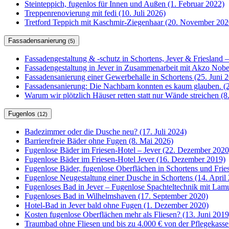
Steinteppich, fugenlos für Innen und Außen (1. Februar 2022)
Treppenrenovierung mit fedi (10. Juli 2026)
Tretford Teppich mit Kaschmir-Ziegenhaar (20. November 202
Fassadensanierung
(5)
Fassadengestaltung & -schutz in Schortens, Jever & Friesland –
Fassadengestaltung in Jever in Zusammenarbeit mit Akzo Nobel
Fassadensanierung einer Gewerbehalle in Schortens (25. Juni 
Fassadensanierung: Die Nachbarn konnten es kaum glauben. (2
Warum wir plötzlich Häuser retten statt nur Wände streichen (
Fugenlos
(12)
Badezimmer oder die Dusche neu? (17. Juli 2024)
Barrierefreie Bäder ohne Fugen (8. Mai 2026)
Fugenlose Bäder im Friesen-Hotel – Jever (22. Dezember 2020
Fugenlose Bäder im Friesen-Hotel Jever (16. Dezember 2019)
Fugenlose Bäder, fugenlose Oberflächen in Schortens und Frie
Fugenlose Neugestaltung einer Dusche in Schortens (14. April
Fugenloses Bad in Jever – Fugenlose Spachteltechnik mit Lam
Fugenloses Bad in Wilhelmshaven (17. September 2020)
Hotel-Bad in Jever bald ohne Fugen (1. Dezember 2020)
Kosten fugenlose Oberflächen mehr als Fliesen? (13. Juni 2019
Traumbad ohne Fliesen und bis zu 4.000 € von der Pflegekasse