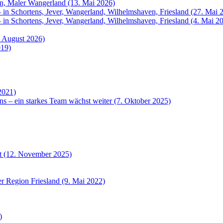
rn, Maler Wangerland (13. Mai 2026)
 in Schortens, Jever, Wangerland, Wilhelmshaven, Friesland (27. Mai 
 in Schortens, Jever, Wangerland, Wilhelmshaven, Friesland (4. Mai 2
. August 2026)
019)
2021)
ns – ein starkes Team wächst weiter (7. Oktober 2025)
et (12. November 2025)
r Region Friesland (9. Mai 2022)
)