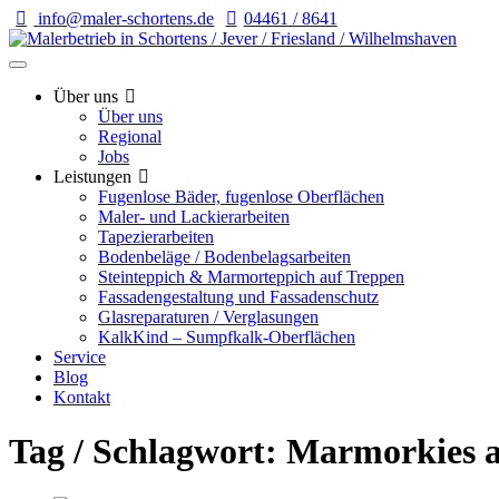
info@maler-schortens.de
04461 / 8641
Über uns
Über uns
Regional
Jobs
Leistungen
Fugenlose Bäder, fugenlose Oberflächen
Maler- und Lackierarbeiten
Tapezierarbeiten
Bodenbeläge / Bodenbelagsarbeiten
Steinteppich & Marmorteppich auf Treppen
Fassadengestaltung und Fassadenschutz
Glasreparaturen / Verglasungen
KalkKind – Sumpfkalk-Oberflächen
Service
Blog
Kontakt
Tag / Schlagwort: Marmorkies 