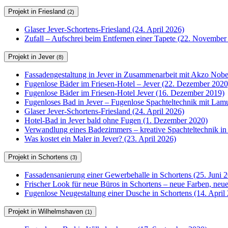
Projekt in Friesland
(2)
Glaser Jever-Schortens-Friesland (24. April 2026)
Zufall – Aufschrei beim Entfernen einer Tapete (22. November
Projekt in Jever
(8)
Fassadengestaltung in Jever in Zusammenarbeit mit Akzo Nobel
Fugenlose Bäder im Friesen-Hotel – Jever (22. Dezember 2020
Fugenlose Bäder im Friesen-Hotel Jever (16. Dezember 2019)
Fugenloses Bad in Jever – Fugenlose Spachteltechnik mit Lam
Glaser Jever-Schortens-Friesland (24. April 2026)
Hotel-Bad in Jever bald ohne Fugen (1. Dezember 2020)
Verwandlung eines Badezimmers – kreative Spachteltechnik in
Was kostet ein Maler in Jever? (23. April 2026)
Projekt in Schortens
(3)
Fassadensanierung einer Gewerbehalle in Schortens (25. Juni 
Frischer Look für neue Büros in Schortens – neue Farben, ne
Fugenlose Neugestaltung einer Dusche in Schortens (14. April
Projekt in Wilhelmshaven
(1)