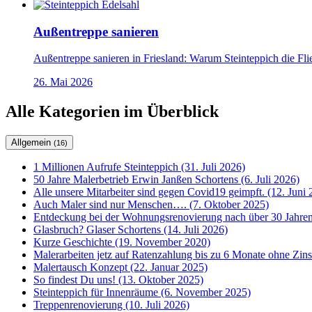
Außentreppe sanieren
Außentreppe sanieren in Friesland: Warum Steinteppich die Flie
26. Mai 2026
Alle Kategorien im Überblick
Allgemein
(16)
1 Millionen Aufrufe Steinteppich (31. Juli 2026)
50 Jahre Malerbetrieb Erwin Janßen Schortens (6. Juli 2026)
Alle unsere Mitarbeiter sind gegen Covid19 geimpft. (12. Juni 
Auch Maler sind nur Menschen…. (7. Oktober 2025)
Entdeckung bei der Wohnungsrenovierung nach über 30 Jahren
Glasbruch? Glaser Schortens (14. Juli 2026)
Kurze Geschichte (19. November 2020)
Malerarbeiten jetz auf Ratenzahlung bis zu 6 Monate ohne Zin
Malertausch Konzept (22. Januar 2025)
So findest Du uns! (13. Oktober 2025)
Steinteppich für Innenräume (6. November 2025)
Treppenrenovierung (10. Juli 2026)