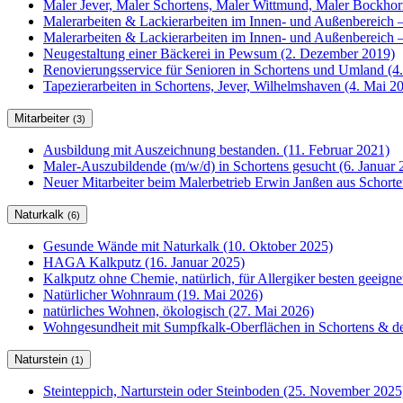
Maler Jever, Maler Schortens, Maler Wittmund, Maler Bockho
Malerarbeiten & Lackierarbeiten im Innen- und Außenbereich –
Malerarbeiten & Lackierarbeiten im Innen- und Außenbereich –
Neugestaltung einer Bäckerei in Pewsum (2. Dezember 2019)
Renovierungsservice für Senioren in Schortens und Umland (4
Tapezierarbeiten in Schortens, Jever, Wilhelmshaven (4. Mai 2
Mitarbeiter
(3)
Ausbildung mit Auszeichnung bestanden. (11. Februar 2021)
Maler-Auszubildende (m/w/d) in Schortens gesucht (6. Januar 
Neuer Mitarbeiter beim Malerbetrieb Erwin Janßen aus Schorte
Naturkalk
(6)
Gesunde Wände mit Naturkalk (10. Oktober 2025)
HAGA Kalkputz (16. Januar 2025)
Kalkputz ohne Chemie, natürlich, für Allergiker besten geeign
Natürlicher Wohnraum (19. Mai 2026)
natürliches Wohnen, ökologisch (27. Mai 2026)
Wohngesundheit mit Sumpfkalk-Oberflächen in Schortens & de
Naturstein
(1)
Steinteppich, Narturstein oder Steinboden (25. November 2025