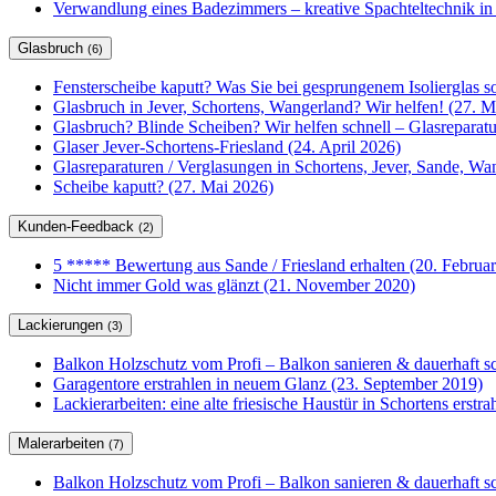
Verwandlung eines Badezimmers – kreative Spachteltechnik in
Glasbruch
(6)
Fensterscheibe kaputt? Was Sie bei gesprungenem Isolierglas so
Glasbruch in Jever, Schortens, Wangerland? Wir helfen! (27. M
Glasbruch? Blinde Scheiben? Wir helfen schnell – Glasrepar
Glaser Jever-Schortens-Friesland (24. April 2026)
Glasreparaturen / Verglasungen in Schortens, Jever, Sande, W
Scheibe kaputt? (27. Mai 2026)
Kunden-Feedback
(2)
5 ***** Bewertung aus Sande / Friesland erhalten (20. Februa
Nicht immer Gold was glänzt (21. November 2020)
Lackierungen
(3)
Balkon Holzschutz vom Profi – Balkon sanieren & dauerhaft sc
Garagentore erstrahlen in neuem Glanz (23. September 2019)
Lackierarbeiten: eine alte friesische Haustür in Schortens erstr
Malerarbeiten
(7)
Balkon Holzschutz vom Profi – Balkon sanieren & dauerhaft sc