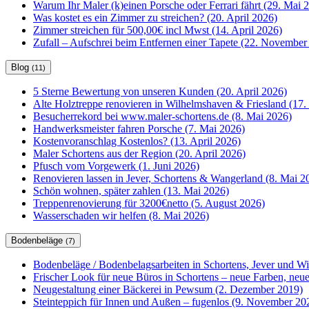
Warum Ihr Maler (k)einen Porsche oder Ferrari fährt (29. Mai 
Was kostet es ein Zimmer zu streichen? (20. April 2026)
Zimmer streichen für 500,00€ incl Mwst (14. April 2026)
Zufall – Aufschrei beim Entfernen einer Tapete (22. November
Blog
(11)
5 Sterne Bewertung von unseren Kunden (20. April 2026)
Alte Holztreppe renovieren in Wilhelmshaven & Friesland (17. 
Besucherrekord bei www.maler-schortens.de (8. Mai 2026)
Handwerksmeister fahren Porsche (7. Mai 2026)
Kostenvoranschlag Kostenlos? (13. April 2026)
Maler Schortens aus der Region (20. April 2026)
Pfusch vom Vorgewerk (1. Juni 2026)
Renovieren lassen in Jever, Schortens & Wangerland (8. Mai 2
Schön wohnen, später zahlen (13. Mai 2026)
Treppenrenovierung für 3200€netto (5. August 2026)
Wasserschaden wir helfen (8. Mai 2026)
Bodenbeläge
(7)
Bodenbeläge / Bodenbelagsarbeiten in Schortens, Jever und W
Frischer Look für neue Büros in Schortens – neue Farben, ne
Neugestaltung einer Bäckerei in Pewsum (2. Dezember 2019)
Steinteppich für Innen und Außen – fugenlos (9. November 20