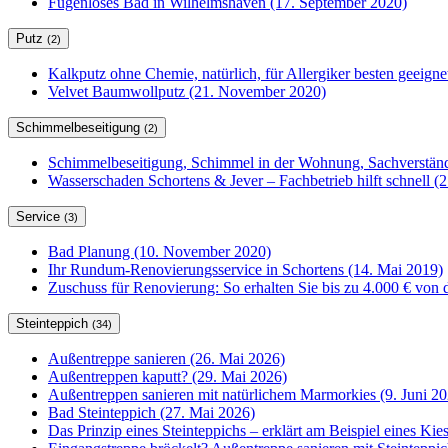
Fugenloses Bad in Wilhelmshaven (17. September 2020)
Putz
(2)
Kalkputz ohne Chemie, natürlich, für Allergiker besten geeign
Velvet Baumwollputz (21. November 2020)
Schimmelbeseitigung
(2)
Schimmelbeseitigung, Schimmel in der Wohnung, Sachverständ
Wasserschaden Schortens & Jever – Fachbetrieb hilft schnell (2
Service
(3)
Bad Planung (10. November 2020)
Ihr Rundum-Renovierungsservice in Schortens (14. Mai 2019)
Zuschuss für Renovierung: So erhalten Sie bis zu 4.000 € von 
Steinteppich
(34)
Außentreppe sanieren (26. Mai 2026)
Außentreppen kaputt? (29. Mai 2026)
Außentreppen sanieren mit natürlichem Marmorkies (9. Juni 20
Bad Steinteppich (27. Mai 2026)
Das Prinzip eines Steinteppichs – erklärt am Beispiel eines Kie