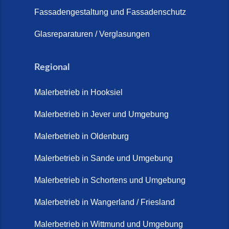
Steinteppich für Außentreppen –
Fassadengestaltung und Fassadenschutz
Vorteile, Kosten und Pflege (9.
Juli 2026)
Glasreparaturen / Verglasungen
Steinteppich im Innenbereich –
Natürlich. Modern. Langlebig.
Regional
(28. April 2026)
Malerbetrieb in Hooksiel
Steinteppich Schortens (26. Mai
2026)
Malerbetrieb in Jever und Umgebung
Steinteppich Wilhelmshaven (1.
Malerbetrieb in Oldenburg
Juni 2026)
Malerbetrieb in Sande und Umgebung
Terrasse sanieren. (28. Juli
2026)
Malerbetrieb in Schortens und Umgebung
Treppe renovieren (14. Juli
Malerbetrieb in Wangerland / Friesland
2026)
Malerbetrieb in Wittmund und Umgebung