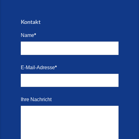
Treppen aus Friesland,
Schortens Jever (17. Juli 2026)
Kontakt
Treppenrenovierung in Zetel (7.
Juli 2026)
Name
*
Treppenrenovierung mit
Steinteppich | Schortens,
Wilhelmshaven & Friesland (29.
E-Mail-Adresse
*
Mai 2026)
Treppenretter – Wir sanieren
Ihre alte Treppe (28. Mai 2026)
Ihre Nachricht
Treppenretter aus Schortens –
Mit modernen Steinteppich- und
Marmorkies-Systemen (2. Juni
2026)