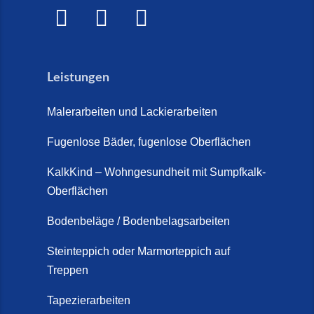
Mai 2026)
Treppensanierung Friesland (2.
Marmorteppich auf Treppen (26.
Juli 2026)
Mai 2026)
Leistungen
So günstig kann eine moderne
Steinteppich-Sanierung sein!
Malerarbeiten und Lackierarbeiten
(22. Mai 2026)
Fugenlose Bäder, fugenlose Oberflächen
Steinteppich & Marmorteppich
auf Treppen: Die fugenlose
KalkKind – Wohngesundheit mit Sumpfkalk-
Sanierung direkt auf Fliesen in
Oberflächen
Schortens (19. März 2026)
Bodenbeläge / Bodenbelagsarbeiten
Steinteppich Außentreppe
Schortens | Rutschfest &
Steinteppich oder Marmorteppich auf
Treppen
langlebig | Maler Schortens (21.
April 2026)
Tapezierarbeiten