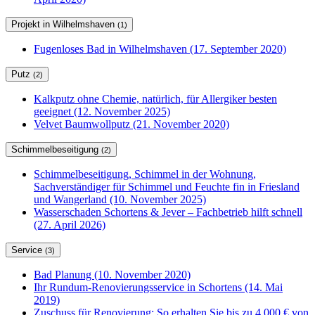
Projekt in Wilhelmshaven
(1)
Fugenloses Bad in Wilhelmshaven (17. September 2020)
Putz
(2)
Kalkputz ohne Chemie, natürlich, für Allergiker besten
geeignet (12. November 2025)
Velvet Baumwollputz (21. November 2020)
Schimmelbeseitigung
(2)
Schimmelbeseitigung, Schimmel in der Wohnung,
Sachverständiger für Schimmel und Feuchte fin in Friesland
und Wangerland (10. November 2025)
Wasserschaden Schortens & Jever – Fachbetrieb hilft schnell
(27. April 2026)
Service
(3)
Bad Planung (10. November 2020)
Ihr Rundum-Renovierungsservice in Schortens (14. Mai
2019)
Zuschuss für Renovierung: So erhalten Sie bis zu 4.000 € von