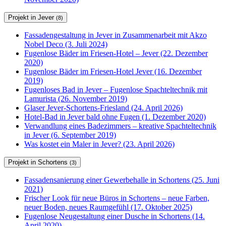
Projekt in Jever
(8)
Fassadengestaltung in Jever in Zusammenarbeit mit Akzo
Nobel Deco (3. Juli 2024)
Fugenlose Bäder im Friesen-Hotel – Jever (22. Dezember
2020)
Fugenlose Bäder im Friesen-Hotel Jever (16. Dezember
2019)
Fugenloses Bad in Jever – Fugenlose Spachteltechnik mit
Lamurista (26. November 2019)
Glaser Jever-Schortens-Friesland (24. April 2026)
Hotel-Bad in Jever bald ohne Fugen (1. Dezember 2020)
Verwandlung eines Badezimmers – kreative Spachteltechnik
in Jever (6. September 2019)
Was kostet ein Maler in Jever? (23. April 2026)
Projekt in Schortens
(3)
Fassadensanierung einer Gewerbehalle in Schortens (25. Juni
2021)
Frischer Look für neue Büros in Schortens – neue Farben,
neuer Boden, neues Raumgefühl (17. Oktober 2025)
Fugenlose Neugestaltung einer Dusche in Schortens (14.
April 2020)