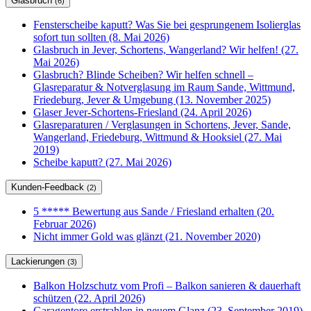
Glasbruch
(6)
Fensterscheibe kaputt? Was Sie bei gesprungenem Isolierglas
sofort tun sollten (8. Mai 2026)
Glasbruch in Jever, Schortens, Wangerland? Wir helfen! (27.
Mai 2026)
Glasbruch? Blinde Scheiben? Wir helfen schnell –
Glasreparatur & Notverglasung im Raum Sande, Wittmund,
Friedeburg, Jever & Umgebung (13. November 2025)
Glaser Jever-Schortens-Friesland (24. April 2026)
Glasreparaturen / Verglasungen in Schortens, Jever, Sande,
Wangerland, Friedeburg, Wittmund & Hooksiel (27. Mai
2019)
Scheibe kaputt? (27. Mai 2026)
Kunden-Feedback
(2)
5 ***** Bewertung aus Sande / Friesland erhalten (20.
Februar 2026)
Nicht immer Gold was glänzt (21. November 2020)
Lackierungen
(3)
Balkon Holzschutz vom Profi – Balkon sanieren & dauerhaft
schützen (22. April 2026)
Garagentore erstrahlen in neuem Glanz (23. September 2019)