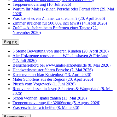
Treppenrenovierung (10. Juli 2026)
Warum Ihr Maler (k)einen Porsche oder Ferrari fährt (29. Mai
2026)
Was kostet es ein Zimmer zu streichen? (20. April 2026)
Zimmer streichen für 500,00€ incl Mwst (14. April 2026)
Zufall – Aufschrei beim Entfernen einer Tapete (22.
November 2020)
Blog
(11)
5 Sterne Bewertung von unseren Kunden (20. April 2026)
Alte Holztreppe renovieren in Wilhelmshaven & Friesland
(17. Juli 2026)
Besucherrekord bei www.maler-schortens.de (8. Mai 2026)
Handwerksmeister fahren Porsche (7. Mai 2026)
Kostenvoranschlag Kostenlos? (13. April 2026)
Maler Schortens aus der Region (20. April 2026)
Pfusch vom Vorgewerk (1. Juni 2026)
Renovieren lassen in Jever, Schortens & Wangerland (8. Mai
2026)
Schön wohnen, später zahlen (13. Mai 2026)
Treppenrenovierung für 3200€netto (5. August 2026)
Wasserschaden wir helfen (8. Mai 2026)
Bodenbeläge
(7)