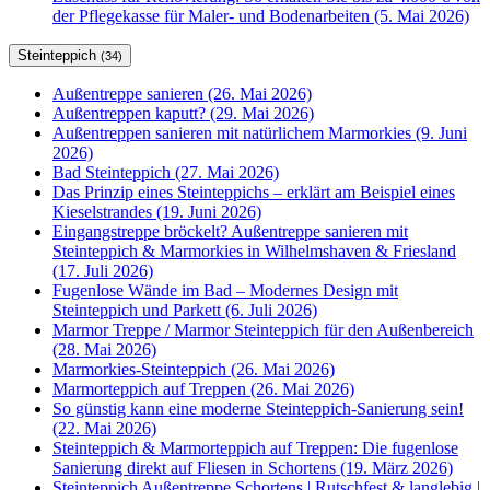
der Pflegekasse für Maler- und Bodenarbeiten (5. Mai 2026)
Steinteppich
(34)
Außentreppe sanieren (26. Mai 2026)
Außentreppen kaputt? (29. Mai 2026)
Außentreppen sanieren mit natürlichem Marmorkies (9. Juni
2026)
Bad Steinteppich (27. Mai 2026)
Das Prinzip eines Steinteppichs – erklärt am Beispiel eines
Kieselstrandes (19. Juni 2026)
Eingangstreppe bröckelt? Außentreppe sanieren mit
Steinteppich & Marmorkies in Wilhelmshaven & Friesland
(17. Juli 2026)
Fugenlose Wände im Bad – Modernes Design mit
Steinteppich und Parkett (6. Juli 2026)
Marmor Treppe / Marmor Steinteppich für den Außenbereich
(28. Mai 2026)
Marmorkies-Steinteppich (26. Mai 2026)
Marmorteppich auf Treppen (26. Mai 2026)
So günstig kann eine moderne Steinteppich-Sanierung sein!
(22. Mai 2026)
Steinteppich & Marmorteppich auf Treppen: Die fugenlose
Sanierung direkt auf Fliesen in Schortens (19. März 2026)
Steinteppich Außentreppe Schortens | Rutschfest & langlebig |