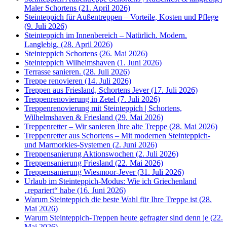
Maler Schortens (21. April 2026)
Steinteppich für Außentreppen – Vorteile, Kosten und Pflege
(9. Juli 2026)
Steinteppich im Innenbereich – Natürlich. Modern.
Langlebig. (28. April 2026)
Steinteppich Schortens (26. Mai 2026)
Steinteppich Wilhelmshaven (1. Juni 2026)
Terrasse sanieren. (28. Juli 2026)
Treppe renovieren (14. Juli 2026)
Treppen aus Friesland, Schortens Jever (17. Juli 2026)
Treppenrenovierung in Zetel (7. Juli 2026)
Treppenrenovierung mit Steinteppich | Schortens,
Wilhelmshaven & Friesland (29. Mai 2026)
Treppenretter – Wir sanieren Ihre alte Treppe (28. Mai 2026)
Treppenretter aus Schortens – Mit modernen Steinteppich-
und Marmorkies-Systemen (2. Juni 2026)
Treppensanierung Aktionswochen (2. Juli 2026)
Treppensanierung Friesland (22. Mai 2026)
Treppensanierung Wiesmoor-Jever (31. Juli 2026)
Urlaub im Steinteppich-Modus: Wie ich Griechenland
„repariert“ habe (16. Juni 2026)
Warum Steinteppich die beste Wahl für Ihre Treppe ist (28.
Mai 2026)
Warum Steinteppich-Treppen heute gefragter sind denn je (22.
Mai 2026)