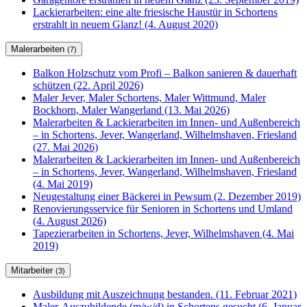
Lackierarbeiten: eine alte friesische Haustür in Schortens
erstrahlt in neuem Glanz! (4. August 2020)
Malerarbeiten
(7)
Balkon Holzschutz vom Profi – Balkon sanieren & dauerhaft
schützen (22. April 2026)
Maler Jever, Maler Schortens, Maler Wittmund, Maler
Bockhorn, Maler Wangerland (13. Mai 2026)
Malerarbeiten & Lackierarbeiten im Innen- und Außenbereich
– in Schortens, Jever, Wangerland, Wilhelmshaven, Friesland
(27. Mai 2026)
Malerarbeiten & Lackierarbeiten im Innen- und Außenbereich
– in Schortens, Jever, Wangerland, Wilhelmshaven, Friesland
(4. Mai 2019)
Neugestaltung einer Bäckerei in Pewsum (2. Dezember 2019)
Renovierungsservice für Senioren in Schortens und Umland
(4. August 2026)
Tapezierarbeiten in Schortens, Jever, Wilhelmshaven (4. Mai
2019)
Mitarbeiter
(3)
Ausbildung mit Auszeichnung bestanden. (11. Februar 2021)
Maler-Auszubildende (m/w/d) in Schortens gesucht (6. Januar