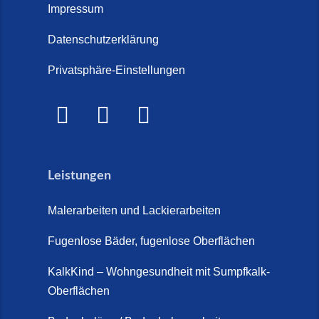
Treppe im Innenbereich? Der
Impressum
Marmor Treppe / Marmor
große Kosten-Vergleich (14. Juli
Steinteppich für den
Datenschutzerklärung
2026)
Außenbereich (28. Mai 2026)
Privatsphäre-Einstellungen
Treppenretter.de – Aus alt wird
Marmorkies-Steinteppich (26.
WOW! (6. Juli 2026)
Mai 2026)
Treppensanierung Friesland (2.
Marmorteppich auf Treppen (26.
Juli 2026)
Mai 2026)
Leistungen
So günstig kann eine moderne
Steinteppich-Sanierung sein!
Malerarbeiten und Lackierarbeiten
(22. Mai 2026)
Fugenlose Bäder, fugenlose Oberflächen
Steinteppich & Marmorteppich
auf Treppen: Die fugenlose
KalkKind – Wohngesundheit mit Sumpfkalk-
Sanierung direkt auf Fliesen in
Oberflächen
Schortens (19. März 2026)