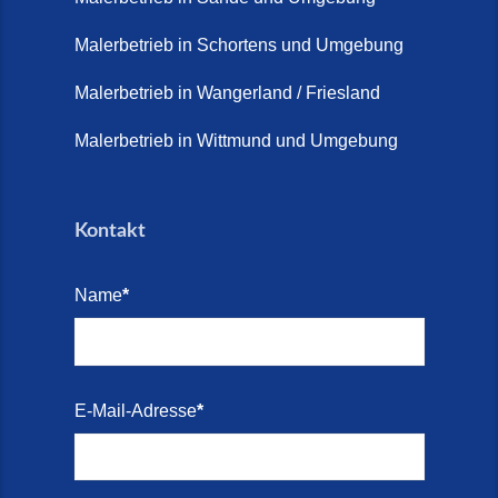
Terrasse sanieren. (28. Juli
2026)
Malerbetrieb in Schortens und Umgebung
Treppe renovieren (14. Juli
Malerbetrieb in Wangerland / Friesland
2026)
Malerbetrieb in Wittmund und Umgebung
Treppen aus Friesland,
Schortens Jever (17. Juli 2026)
Kontakt
Treppenrenovierung in Zetel (7.
Juli 2026)
Name
*
Treppenrenovierung mit
Steinteppich | Schortens,
Wilhelmshaven & Friesland (29.
Mai 2026)
E-Mail-Adresse
*
Treppenretter – Wir sanieren
Ihre alte Treppe (28. Mai 2026)