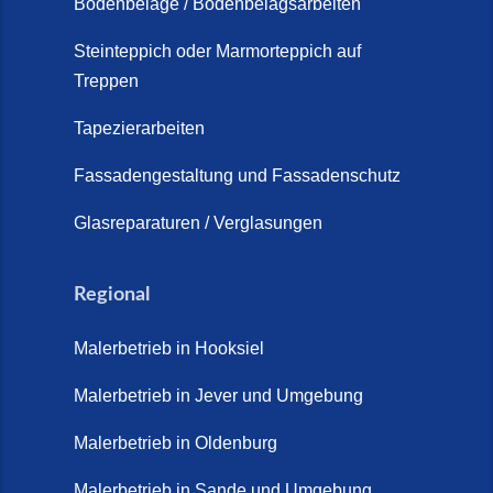
Bodenbeläge / Bodenbelagsarbeiten
Steinteppich Außentreppe
Schortens | Rutschfest &
Steinteppich oder Marmorteppich auf
Treppen
langlebig | Maler Schortens (21.
April 2026)
Tapezierarbeiten
Steinteppich für Außentreppen –
Fassadengestaltung und Fassadenschutz
Vorteile, Kosten und Pflege (9.
Juli 2026)
Glasreparaturen / Verglasungen
Steinteppich im Innenbereich –
Natürlich. Modern. Langlebig.
Regional
(28. April 2026)
Malerbetrieb in Hooksiel
Steinteppich Schortens (26. Mai
2026)
Malerbetrieb in Jever und Umgebung
Steinteppich Wilhelmshaven (1.
Malerbetrieb in Oldenburg
Juni 2026)
Malerbetrieb in Sande und Umgebung