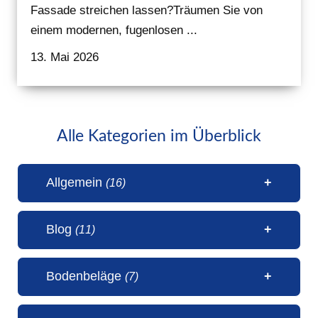
Fassade streichen lassen?Träumen Sie von
einem modernen, fugenlosen ...
13. Mai 2026
Alle Kategorien im Überblick
Allgemein
(16)
Blog
(11)
1 Millionen Aufrufe Steinteppich
Bodenbeläge
(7)
(31. Juli 2026)
50 Jahre Malerbetrieb Erwin
5 Sterne Bewertung von unseren