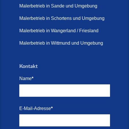
Malerbetrieb in Sande und Umgebung
Terrasse sanieren. (28. Juli
2026)
Malerbetrieb in Schortens und Umgebung
Treppe renovieren (14. Juli
Malerbetrieb in Wangerland / Friesland
2026)
Malerbetrieb in Wittmund und Umgebung
Treppen aus Friesland,
Schortens Jever (17. Juli 2026)
Kontakt
Treppenrenovierung in Zetel (7.
Juli 2026)
Name
*
Treppenrenovierung mit
Steinteppich | Schortens,
Wilhelmshaven & Friesland (29.
E-Mail-Adresse
*
Mai 2026)
Treppenretter – Wir sanieren