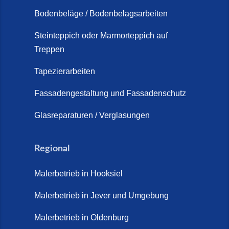
Schortens (19. März 2026)
Bodenbeläge / Bodenbelagsarbeiten
Steinteppich Außentreppe
Schortens | Rutschfest &
Steinteppich oder Marmorteppich auf
Treppen
langlebig | Maler Schortens (21.
April 2026)
Tapezierarbeiten
Steinteppich für Außentreppen –
Fassadengestaltung und Fassadenschutz
Vorteile, Kosten und Pflege (9.
Juli 2026)
Glasreparaturen / Verglasungen
Steinteppich im Innenbereich –
Natürlich. Modern. Langlebig.
Regional
(28. April 2026)
Malerbetrieb in Hooksiel
Steinteppich Schortens (26. Mai
2026)
Malerbetrieb in Jever und Umgebung
Steinteppich Wilhelmshaven (1.
Malerbetrieb in Oldenburg
Juni 2026)