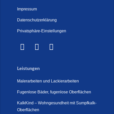
Treppenrenovierung oder neue
2026)
Treppe im Innenbereich? Der
Impressum
Marmor Treppe / Marmor
große Kosten-Vergleich (14. Juli
Steinteppich für den
Datenschutzerklärung
2026)
Außenbereich (28. Mai 2026)
Privatsphäre-Einstellungen
Treppenretter.de – Aus alt wird
Marmorkies-Steinteppich (26.
WOW! (6. Juli 2026)
Mai 2026)
Treppensanierung Friesland (2.
Marmorteppich auf Treppen (26.
Juli 2026)
Mai 2026)
Leistungen
So günstig kann eine moderne
Steinteppich-Sanierung sein!
Malerarbeiten und Lackierarbeiten
(22. Mai 2026)
Fugenlose Bäder, fugenlose Oberflächen
Steinteppich & Marmorteppich
auf Treppen: Die fugenlose
KalkKind – Wohngesundheit mit Sumpfkalk-
Sanierung direkt auf Fliesen in
Oberflächen