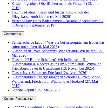
Kosten fugenlose Oberflächen mehr als Fliesen? (13. Juni
2019)
Traumbad ohne Fliesen und bis zu 4.000 € von der
Pflegekasse zurückholen (6. Mai 2026)
Verwandlung eines Badezimmers – kreative Spachteltechnik
in Jever (6. September 2019)
Glasbruch
(6)
Fensterscheibe kaputt? Was Sie bei gesprungenem Isolierglas
sofort tun sollten (8. Mai 2026)
Glasbruch in Jever, Schortens, Wangerland? Wir helfen! (27.
Mai 2026)
Glasbruch? Blinde Scheiben? Wir helfen schnell –
Glasreparatur & Notverglasung im Raum Sande, Wittmund,
Friedeburg, Jever & Umgebung (13. November 2025)
Glaser Jever-Schortens-Friesland (24. April 2026)
Glasreparaturen / Verglasungen in Schortens, Jever, Sande,
Wangerland, Friedeburg, Wittmund & Hooksiel (27. Mai
2019)
Scheibe kaputt? (27. Mai 2026)
Kunden-Feedback
(2)
5 ***** Bewertung aus Sande / Friesland erhalten (20.