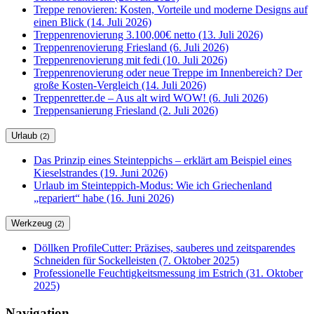
Treppe renovieren: Kosten, Vorteile und moderne Designs auf
einen Blick (14. Juli 2026)
Treppenrenovierung 3.100,00€ netto (13. Juli 2026)
Treppenrenovierung Friesland (6. Juli 2026)
Treppenrenovierung mit fedi (10. Juli 2026)
Treppenrenovierung oder neue Treppe im Innenbereich? Der
große Kosten-Vergleich (14. Juli 2026)
Treppenretter.de – Aus alt wird WOW! (6. Juli 2026)
Treppensanierung Friesland (2. Juli 2026)
Urlaub
(2)
Das Prinzip eines Steinteppichs – erklärt am Beispiel eines
Kieselstrandes (19. Juni 2026)
Urlaub im Steinteppich-Modus: Wie ich Griechenland
„repariert“ habe (16. Juni 2026)
Werkzeug
(2)
Döllken ProfileCutter: Präzises, sauberes und zeitsparendes
Schneiden für Sockelleisten (7. Oktober 2025)
Professionelle Feuchtigkeitsmessung im Estrich (31. Oktober
2025)
Navigation