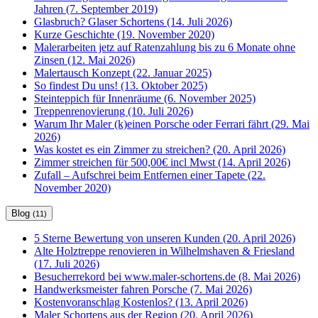
Jahren (7. September 2019)
Glasbruch? Glaser Schortens (14. Juli 2026)
Kurze Geschichte (19. November 2020)
Malerarbeiten jetz auf Ratenzahlung bis zu 6 Monate ohne
Zinsen (12. Mai 2026)
Malertausch Konzept (22. Januar 2025)
So findest Du uns! (13. Oktober 2025)
Steinteppich für Innenräume (6. November 2025)
Treppenrenovierung (10. Juli 2026)
Warum Ihr Maler (k)einen Porsche oder Ferrari fährt (29. Mai
2026)
Was kostet es ein Zimmer zu streichen? (20. April 2026)
Zimmer streichen für 500,00€ incl Mwst (14. April 2026)
Zufall – Aufschrei beim Entfernen einer Tapete (22.
November 2020)
Blog
(11)
5 Sterne Bewertung von unseren Kunden (20. April 2026)
Alte Holztreppe renovieren in Wilhelmshaven & Friesland
(17. Juli 2026)
Besucherrekord bei www.maler-schortens.de (8. Mai 2026)
Handwerksmeister fahren Porsche (7. Mai 2026)
Kostenvoranschlag Kostenlos? (13. April 2026)
Maler Schortens aus der Region (20. April 2026)