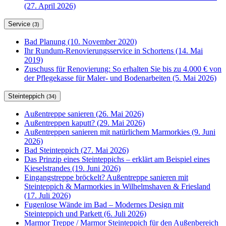
(27. April 2026)
Service
(3)
Bad Planung (10. November 2020)
Ihr Rundum-Renovierungsservice in Schortens (14. Mai
2019)
Zuschuss für Renovierung: So erhalten Sie bis zu 4.000 € von
der Pflegekasse für Maler- und Bodenarbeiten (5. Mai 2026)
Steinteppich
(34)
Außentreppe sanieren (26. Mai 2026)
Außentreppen kaputt? (29. Mai 2026)
Außentreppen sanieren mit natürlichem Marmorkies (9. Juni
2026)
Bad Steinteppich (27. Mai 2026)
Das Prinzip eines Steinteppichs – erklärt am Beispiel eines
Kieselstrandes (19. Juni 2026)
Eingangstreppe bröckelt? Außentreppe sanieren mit
Steinteppich & Marmorkies in Wilhelmshaven & Friesland
(17. Juli 2026)
Fugenlose Wände im Bad – Modernes Design mit
Steinteppich und Parkett (6. Juli 2026)
Marmor Treppe / Marmor Steinteppich für den Außenbereich