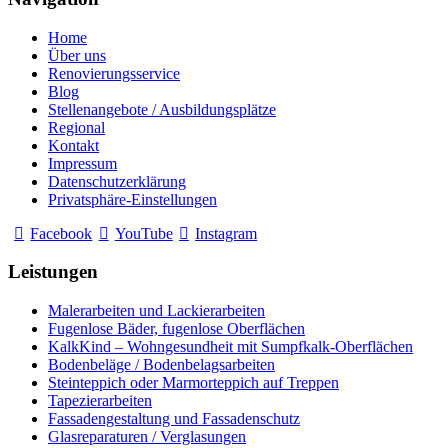
Home
Über uns
Renovierungsservice
Blog
Stellenangebote / Ausbildungsplätze
Regional
Kontakt
Impressum
Datenschutzerklärung
Privatsphäre-Einstellungen
Facebook
YouTube
Instagram
Leistungen
Malerarbeiten und Lackierarbeiten
Fugenlose Bäder, fugenlose Oberflächen
KalkKind – Wohngesundheit mit Sumpfkalk-Oberflächen
Bodenbeläge / Bodenbelagsarbeiten
Steinteppich oder Marmorteppich auf Treppen
Tapezierarbeiten
Fassadengestaltung und Fassadenschutz
Glasreparaturen / Verglasungen