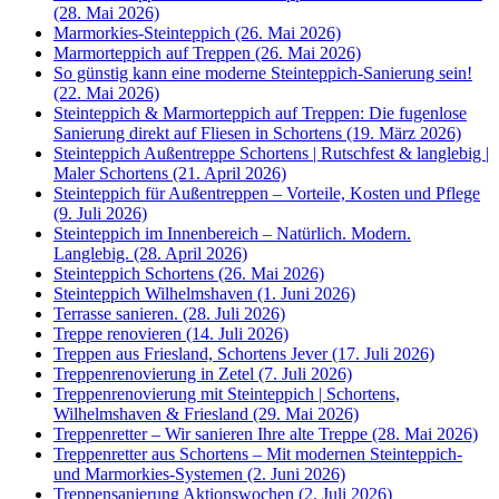
(28. Mai 2026)
Marmorkies-Steinteppich (26. Mai 2026)
Marmorteppich auf Treppen (26. Mai 2026)
So günstig kann eine moderne Steinteppich-Sanierung sein!
(22. Mai 2026)
Steinteppich & Marmorteppich auf Treppen: Die fugenlose
Sanierung direkt auf Fliesen in Schortens (19. März 2026)
Steinteppich Außentreppe Schortens | Rutschfest & langlebig |
Maler Schortens (21. April 2026)
Steinteppich für Außentreppen – Vorteile, Kosten und Pflege
(9. Juli 2026)
Steinteppich im Innenbereich – Natürlich. Modern.
Langlebig. (28. April 2026)
Steinteppich Schortens (26. Mai 2026)
Steinteppich Wilhelmshaven (1. Juni 2026)
Terrasse sanieren. (28. Juli 2026)
Treppe renovieren (14. Juli 2026)
Treppen aus Friesland, Schortens Jever (17. Juli 2026)
Treppenrenovierung in Zetel (7. Juli 2026)
Treppenrenovierung mit Steinteppich | Schortens,
Wilhelmshaven & Friesland (29. Mai 2026)
Treppenretter – Wir sanieren Ihre alte Treppe (28. Mai 2026)
Treppenretter aus Schortens – Mit modernen Steinteppich-
und Marmorkies-Systemen (2. Juni 2026)
Treppensanierung Aktionswochen (2. Juli 2026)