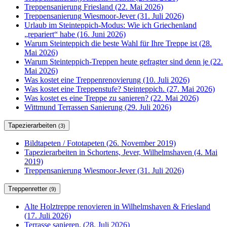
Treppensanierung Friesland (22. Mai 2026)
Treppensanierung Wiesmoor-Jever (31. Juli 2026)
Urlaub im Steinteppich-Modus: Wie ich Griechenland
„repariert“ habe (16. Juni 2026)
Warum Steinteppich die beste Wahl für Ihre Treppe ist (28.
Mai 2026)
Warum Steinteppich-Treppen heute gefragter sind denn je (22.
Mai 2026)
Was kostet eine Treppenrenovierung (10. Juli 2026)
Was kostet eine Treppenstufe? Steinteppich. (27. Mai 2026)
Was kostet es eine Treppe zu sanieren? (22. Mai 2026)
Wittmund Terrassen Sanierung (29. Juli 2026)
Tapezierarbeiten
(3)
Bildtapeten / Fototapeten (26. November 2019)
Tapezierarbeiten in Schortens, Jever, Wilhelmshaven (4. Mai
2019)
Treppensanierung Wiesmoor-Jever (31. Juli 2026)
Treppenretter
(9)
Alte Holztreppe renovieren in Wilhelmshaven & Friesland
(17. Juli 2026)
Terrasse sanieren. (28. Juli 2026)