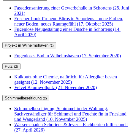
Fassadensanierung einer Gewerbehalle in Schortens (25. Juni
2021)
Frischer Look für neue Büros in Schortens – neue Farben,
neuer Boden, neues Raumgefühl (17. Oktober 2025)
Fugenlose Neugestaltung einer Dusche in Schortens (14.
April 2020)
Projekt in Wilhelmshaven
(1)
Fugenloses Bad in Wilhelmshaven (17. September 2020)
Putz
(2)
Kalkputz ohne Chemie, natürlich, für Allergiker besten
geeignet (12. November 2025)
Velvet Baumwollputz (21. November 2020)
Schimmelbeseitigung
(2)
Schimmelbeseitigung, Schimmel in der Wohnung,
Sachverständiger für Schimmel und Feuchte fin in Friesland
und Wangerland (10. November 2025)
Wasserschaden Schortens & Jever – Fachbetrieb hilft schnell
(27. April 2026)