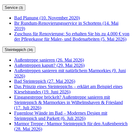
Service
(3)
Bad Planung (10. November 2020)
Ihr Rundum-Renovierungsservice in Schortens (14. Mai
2019)
Zuschuss für Renovierung: So erhalten Sie bis zu 4.000 € von
der Pflegekasse für Maler- und Bodenarbeiten (5. Mai 2026)
Steinteppich
(34)
Außentreppe sanieren (26. Mai 2026)
Außentreppen kaputt? (29. Mai 2026)
Außentreppen sanieren mit natürlichem Marmorkies (9. Juni
2026)
Bad Steinteppich (27. Mai 2026)
Das Prinzip eines Steinteppichs – erklärt am Beispiel eines
Kieselstrandes (19. Juni 2026)
Eingangstreppe bröckelt? Außentreppe sanieren mit
Steinteppich & Marmorkies in Wilhelmshaven & Friesland
(17. Juli 2026)
Fugenlose Wände im Bad – Modernes Design mit
Steinteppich und Parkett (6. Juli 2026)
Marmor Treppe / Marmor Steinteppich für den Außenbereich
(28. Mai 2026)