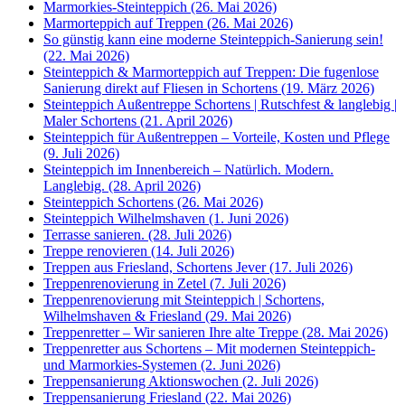
Marmorkies-Steinteppich (26. Mai 2026)
Marmorteppich auf Treppen (26. Mai 2026)
So günstig kann eine moderne Steinteppich-Sanierung sein!
(22. Mai 2026)
Steinteppich & Marmorteppich auf Treppen: Die fugenlose
Sanierung direkt auf Fliesen in Schortens (19. März 2026)
Steinteppich Außentreppe Schortens | Rutschfest & langlebig |
Maler Schortens (21. April 2026)
Steinteppich für Außentreppen – Vorteile, Kosten und Pflege
(9. Juli 2026)
Steinteppich im Innenbereich – Natürlich. Modern.
Langlebig. (28. April 2026)
Steinteppich Schortens (26. Mai 2026)
Steinteppich Wilhelmshaven (1. Juni 2026)
Terrasse sanieren. (28. Juli 2026)
Treppe renovieren (14. Juli 2026)
Treppen aus Friesland, Schortens Jever (17. Juli 2026)
Treppenrenovierung in Zetel (7. Juli 2026)
Treppenrenovierung mit Steinteppich | Schortens,
Wilhelmshaven & Friesland (29. Mai 2026)
Treppenretter – Wir sanieren Ihre alte Treppe (28. Mai 2026)
Treppenretter aus Schortens – Mit modernen Steinteppich-
und Marmorkies-Systemen (2. Juni 2026)
Treppensanierung Aktionswochen (2. Juli 2026)
Treppensanierung Friesland (22. Mai 2026)