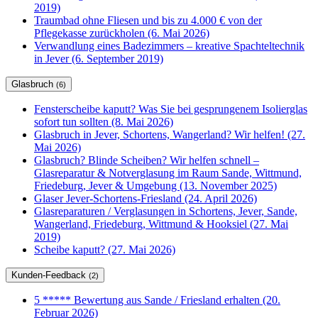
2019)
Traumbad ohne Fliesen und bis zu 4.000 € von der
Pflegekasse zurückholen (6. Mai 2026)
Verwandlung eines Badezimmers – kreative Spachteltechnik
in Jever (6. September 2019)
Glasbruch
(6)
Fensterscheibe kaputt? Was Sie bei gesprungenem Isolierglas
sofort tun sollten (8. Mai 2026)
Glasbruch in Jever, Schortens, Wangerland? Wir helfen! (27.
Mai 2026)
Glasbruch? Blinde Scheiben? Wir helfen schnell –
Glasreparatur & Notverglasung im Raum Sande, Wittmund,
Friedeburg, Jever & Umgebung (13. November 2025)
Glaser Jever-Schortens-Friesland (24. April 2026)
Glasreparaturen / Verglasungen in Schortens, Jever, Sande,
Wangerland, Friedeburg, Wittmund & Hooksiel (27. Mai
2019)
Scheibe kaputt? (27. Mai 2026)
Kunden-Feedback
(2)
5 ***** Bewertung aus Sande / Friesland erhalten (20.
Februar 2026)