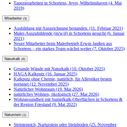
Tapezierarbeiten in Schortens, Jever, Wilhelmshaven (4. Mai
2019)
Mitarbeiter
(3)
Ausbildung mit Auszeichnung bestanden. (11. Februar 2021)
Maler-Auszubildende (m/w/d) in Schortens gesucht (6. Januar
2021)
Neuer Mitarbeiter beim Malerbetrieb Erwin Janßen aus
Schortens – ein starkes Team wächst weiter (7. Oktober 2025)
Naturkalk
(6)
Gesunde Wände mit Naturkalk (10. Oktober 2025)
HAGA Kalkputz (16. Januar 2025)
Kalkputz ohne Chemie, natürlich, für Allergiker besten
geeignet (12. November 2025)
Natürlicher Wohnraum (19. Mai 2026)
natürliches Wohnen, ökologisch (27. Mai 2026)
Wohngesundheit mit Sumpfkalk-Oberflächen in Schortens &
der Region Friesland (9. Mai 2022)
Naturstein
(1)
Steinteppich, Narturstein oder Steinboden (25. November