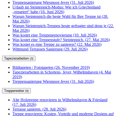
Treppensanierung Wiesmoor-Jever (31. Juli 2026)
Urlaub im Steinteppich-Modus: Wie ich Griechenland
„repariert“ habe (16. Juni 2026)
Warum Steinteppich die beste Wahl für Ihre Treppe ist (28.
Mai 2026)
Warum Steinteppich-Treppen heute gefragter sind denn je (22.
Mai 2026)
Was kostet eine Treppenrenovierung (10. Juli 2026)
Was kostet eine Treppenstufe? Steinteppich. (27. Mai 2026)
Was kostet es eine Treppe zu sanieren? (22. Mai 2026)
Wittmund Terrassen Sanierung (29. Juli 2026)
Tapezierarbeiten
(3)
Bildtapeten / Fototapeten (26. November 2019)
Tapezierarbeiten in Schortens, Jever, Wilhelmshaven (4. Mai
2019)
Treppensanierung Wiesmoor-Jever (31. Juli 2026)
Treppenretter
(9)
Alte Holztreppe renovieren in Wilhelmshaven & Friesland
(17. Juli 2026)
Terrasse sanieren. (28. Juli 2026)
Treppe renovieren: Kosten, Vorteile und moderne Designs auf