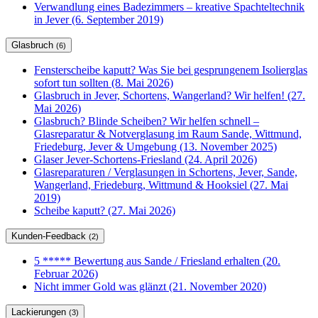
Verwandlung eines Badezimmers – kreative Spachteltechnik
in Jever (6. September 2019)
Glasbruch
(6)
Fensterscheibe kaputt? Was Sie bei gesprungenem Isolierglas
sofort tun sollten (8. Mai 2026)
Glasbruch in Jever, Schortens, Wangerland? Wir helfen! (27.
Mai 2026)
Glasbruch? Blinde Scheiben? Wir helfen schnell –
Glasreparatur & Notverglasung im Raum Sande, Wittmund,
Friedeburg, Jever & Umgebung (13. November 2025)
Glaser Jever-Schortens-Friesland (24. April 2026)
Glasreparaturen / Verglasungen in Schortens, Jever, Sande,
Wangerland, Friedeburg, Wittmund & Hooksiel (27. Mai
2019)
Scheibe kaputt? (27. Mai 2026)
Kunden-Feedback
(2)
5 ***** Bewertung aus Sande / Friesland erhalten (20.
Februar 2026)
Nicht immer Gold was glänzt (21. November 2020)
Lackierungen
(3)