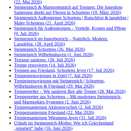
(22. Mai 2026)
Steinteppich & Marmorteppich auf Treppen: Die fugenlose
Sanierung direkt auf Fliesen in Schortens (19. März 2026)
Steinteppich Außentreppe Schortens | Rutschfest & langlebig |
Maler Schortens (21. April 2026)
Steinteppich für Außentreppen – Vorteile, Kosten und Pflege
(9. Juli 2026)
Steinteppich im Innenbereich – Natürlich. Modern.
Langlebig. (28. April 2026)
Steinteppich Schortens (26. Mai 2026)
Steinteppich Wilhelmshaven (1. Juni 2026)
Terrasse sanieren. (28. Juli 2026)
Treppe renovieren (14. Juli 2026)
Treppen aus Friesland, Schortens Jever (17. Juli 2026)
Treppenrenovierung in Zetel (7. Juli 2026)
Treppenrenovierung mit Steinteppich | Schortens,
Wilhelmshaven & Friesland (29. Mai 2026)
Treppenretter – Wir sanieren Ihre alte Treppe (28. Mai 2026)
Treppenretter aus Schortens – Mit modernen Steinteppich-
und Marmorkies-Systemen (2. Juni 2026)
Treppensanierung Aktionswochen (2. Juli 2026)
Treppensanierung Friesland (22. Mai 2026)
Treppensanierung Wiesmoor-Jever (31. Juli 2026)
Urlaub im Steinteppich-Modus: Wie ich Griechenland
„repariert“ habe (16. Juni 2026)