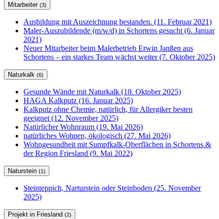
Mitarbeiter
(3)
Ausbildung mit Auszeichnung bestanden. (11. Februar 2021)
Maler-Auszubildende (m/w/d) in Schortens gesucht (6. Januar
2021)
Neuer Mitarbeiter beim Malerbetrieb Erwin Janßen aus
Schortens – ein starkes Team wächst weiter (7. Oktober 2025)
Naturkalk
(6)
Gesunde Wände mit Naturkalk (10. Oktober 2025)
HAGA Kalkputz (16. Januar 2025)
Kalkputz ohne Chemie, natürlich, für Allergiker besten
geeignet (12. November 2025)
Natürlicher Wohnraum (19. Mai 2026)
natürliches Wohnen, ökologisch (27. Mai 2026)
Wohngesundheit mit Sumpfkalk-Oberflächen in Schortens &
der Region Friesland (9. Mai 2022)
Naturstein
(1)
Steinteppich, Narturstein oder Steinboden (25. November
2025)
Projekt in Friesland
(2)