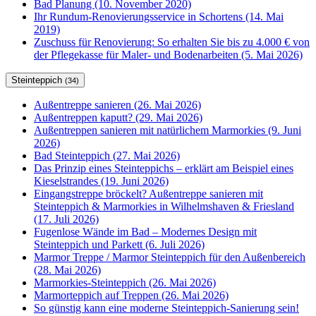
Bad Planung (10. November 2020)
Ihr Rundum-Renovierungsservice in Schortens (14. Mai
2019)
Zuschuss für Renovierung: So erhalten Sie bis zu 4.000 € von
der Pflegekasse für Maler- und Bodenarbeiten (5. Mai 2026)
Steinteppich
(34)
Außentreppe sanieren (26. Mai 2026)
Außentreppen kaputt? (29. Mai 2026)
Außentreppen sanieren mit natürlichem Marmorkies (9. Juni
2026)
Bad Steinteppich (27. Mai 2026)
Das Prinzip eines Steinteppichs – erklärt am Beispiel eines
Kieselstrandes (19. Juni 2026)
Eingangstreppe bröckelt? Außentreppe sanieren mit
Steinteppich & Marmorkies in Wilhelmshaven & Friesland
(17. Juli 2026)
Fugenlose Wände im Bad – Modernes Design mit
Steinteppich und Parkett (6. Juli 2026)
Marmor Treppe / Marmor Steinteppich für den Außenbereich
(28. Mai 2026)
Marmorkies-Steinteppich (26. Mai 2026)
Marmorteppich auf Treppen (26. Mai 2026)
So günstig kann eine moderne Steinteppich-Sanierung sein!