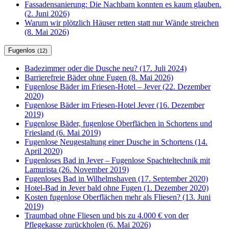
Fassadensanierung: Die Nachbarn konnten es kaum glauben.
(2. Juni 2026)
Warum wir plötzlich Häuser retten statt nur Wände streichen
(8. Mai 2026)
Fugenlos
(12)
Badezimmer oder die Dusche neu? (17. Juli 2024)
Barrierefreie Bäder ohne Fugen (8. Mai 2026)
Fugenlose Bäder im Friesen-Hotel – Jever (22. Dezember
2020)
Fugenlose Bäder im Friesen-Hotel Jever (16. Dezember
2019)
Fugenlose Bäder, fugenlose Oberflächen in Schortens und
Friesland (6. Mai 2019)
Fugenlose Neugestaltung einer Dusche in Schortens (14.
April 2020)
Fugenloses Bad in Jever – Fugenlose Spachteltechnik mit
Lamurista (26. November 2019)
Fugenloses Bad in Wilhelmshaven (17. September 2020)
Hotel-Bad in Jever bald ohne Fugen (1. Dezember 2020)
Kosten fugenlose Oberflächen mehr als Fliesen? (13. Juni
2019)
Traumbad ohne Fliesen und bis zu 4.000 € von der
Pflegekasse zurückholen (6. Mai 2026)