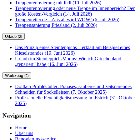
Treppenrenovierung mit fedi (10. Juli 2026)
Treppenrenovierung oder neue Treppe im Innenbereich? Der
große Kosten-Vergleich (14. Juli 2026)
Treppenretter.de – Aus alt wird WOW! (6. Juli 2026)
Treppensanierung Friesland (2. Juli 2026)
Urlaub
(2)
Das Prinzip eines Steinteppichs – erklärt am Beispiel eines
Kieselstrandes (19. Juni 2026)
Urlaub im Steinteppich-Modus: Wie ich Griechenland
„repariert“ habe (16. Juni 2026)
Werkzeug
(2)
Döllken ProfileCutter: Präzises, sauberes und zeitsparendes
Schneiden für Sockelleisten (7. Oktober 2025)
Professionelle Feuchtigkeitsmessung im Estrich (31. Oktober
2025)
Navigation
Home
Über uns
Renovierungsservice