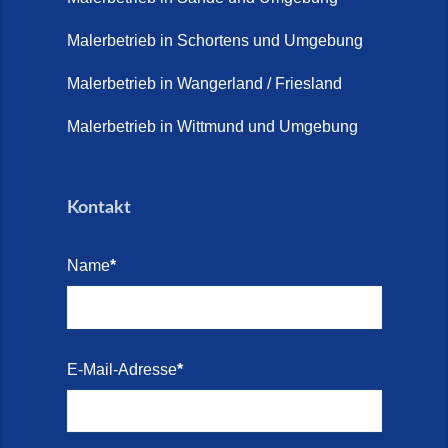
Terrasse sanieren. (28. Juli
2026)
Malerbetrieb in Schortens und Umgebung
Treppe renovieren (14. Juli
Malerbetrieb in Wangerland / Friesland
2026)
Malerbetrieb in Wittmund und Umgebung
Treppen aus Friesland,
Schortens Jever (17. Juli 2026)
Kontakt
Treppenrenovierung in Zetel (7.
Juli 2026)
Name
*
Treppenrenovierung mit
Steinteppich | Schortens,
Wilhelmshaven & Friesland (29.
Mai 2026)
E-Mail-Adresse
*
Treppenretter – Wir sanieren
Ihre alte Treppe (28. Mai 2026)