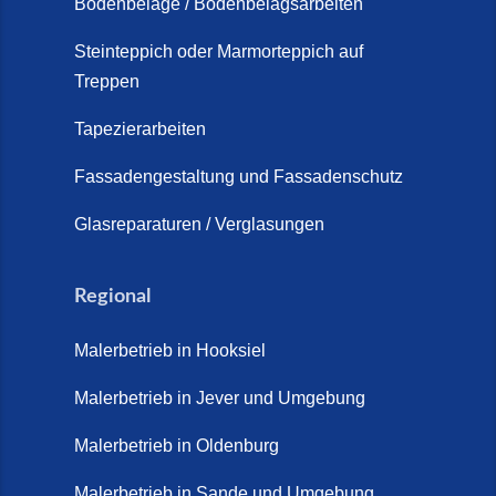
Bodenbeläge / Bodenbelagsarbeiten
Steinteppich Außentreppe
Schortens | Rutschfest &
Steinteppich oder Marmorteppich auf
Treppen
langlebig | Maler Schortens (21.
April 2026)
Tapezierarbeiten
Steinteppich für Außentreppen –
Fassadengestaltung und Fassadenschutz
Vorteile, Kosten und Pflege (9.
Juli 2026)
Glasreparaturen / Verglasungen
Steinteppich im Innenbereich –
Natürlich. Modern. Langlebig.
Regional
(28. April 2026)
Malerbetrieb in Hooksiel
Steinteppich Schortens (26. Mai
2026)
Malerbetrieb in Jever und Umgebung
Steinteppich Wilhelmshaven (1.
Malerbetrieb in Oldenburg
Juni 2026)
Malerbetrieb in Sande und Umgebung