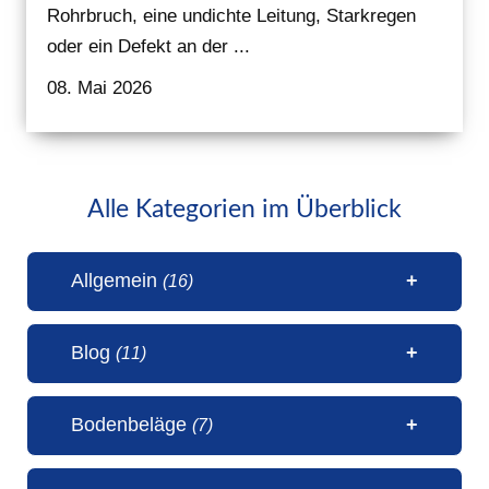
Rohrbruch, eine undichte Leitung, Starkregen
oder ein Defekt an der ...
08. Mai 2026
Alle Kategorien im Überblick
Allgemein
(16)
Blog
(11)
1 Millionen Aufrufe Steinteppich
Bodenbeläge
(7)
(31. Juli 2026)
50 Jahre Malerbetrieb Erwin
5 Sterne Bewertung von unseren