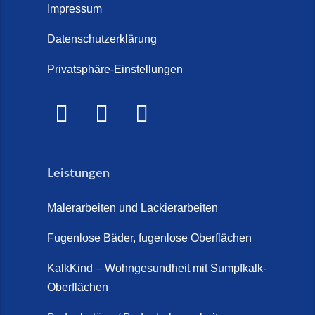
Treppe im Innenbereich? Der
Impressum
Marmor Treppe / Marmor
große Kosten-Vergleich (14. Juli
Steinteppich für den
Datenschutzerklärung
2026)
Außenbereich (28. Mai 2026)
Privatsphäre-Einstellungen
Treppenretter.de – Aus alt wird
Marmorkies-Steinteppich (26.
WOW! (6. Juli 2026)
Mai 2026)
Treppensanierung Friesland (2.
Marmorteppich auf Treppen (26.
Juli 2026)
Mai 2026)
Leistungen
So günstig kann eine moderne
Steinteppich-Sanierung sein!
Malerarbeiten und Lackierarbeiten
(22. Mai 2026)
Fugenlose Bäder, fugenlose Oberflächen
Steinteppich & Marmorteppich
auf Treppen: Die fugenlose
KalkKind – Wohngesundheit mit Sumpfkalk-
Sanierung direkt auf Fliesen in
Oberflächen
Schortens (19. März 2026)