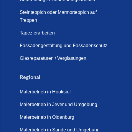
Steinteppich Außentreppe
Schortens | Rutschfest &
Steinteppich oder Marmorteppich auf
Treppen
langlebig | Maler Schortens (21.
April 2026)
Tapezierarbeiten
Steinteppich für Außentreppen –
Fassadengestaltung und Fassadenschutz
Vorteile, Kosten und Pflege (9.
Juli 2026)
Glasreparaturen / Verglasungen
Steinteppich im Innenbereich –
Natürlich. Modern. Langlebig.
Regional
(28. April 2026)
Malerbetrieb in Hooksiel
Steinteppich Schortens (26. Mai
2026)
Malerbetrieb in Jever und Umgebung
Steinteppich Wilhelmshaven (1.
Malerbetrieb in Oldenburg
Juni 2026)
Malerbetrieb in Sande und Umgebung