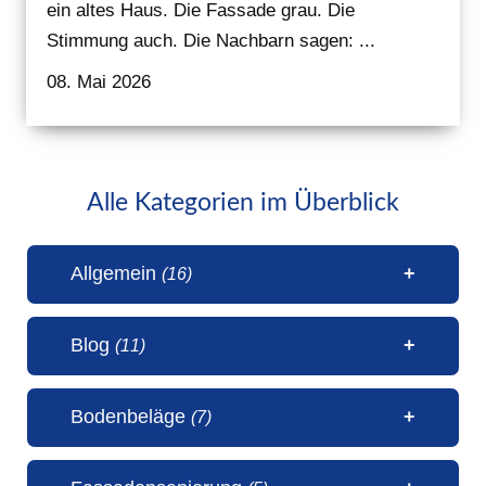
ein altes Haus. Die Fassade grau. Die
Stimmung auch. Die Nachbarn sagen: ...
08. Mai 2026
Alle Kategorien im Überblick
Allgemein
(16)
Blog
(11)
1 Millionen Aufrufe Steinteppich
Bodenbeläge
(7)
(31. Juli 2026)
50 Jahre Malerbetrieb Erwin
5 Sterne Bewertung von unseren