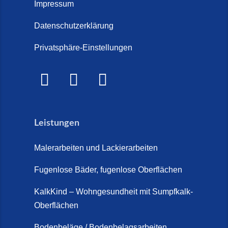
Treppe im Innenbereich? Der
Impressum
Marmor Treppe / Marmor
große Kosten-Vergleich (14. Juli
Steinteppich für den
Datenschutzerklärung
2026)
Außenbereich (28. Mai 2026)
Privatsphäre-Einstellungen
Treppenretter.de – Aus alt wird
Marmorkies-Steinteppich (26.
WOW! (6. Juli 2026)
Mai 2026)
Treppensanierung Friesland (2.
Marmorteppich auf Treppen (26.
Juli 2026)
Mai 2026)
Leistungen
So günstig kann eine moderne
Steinteppich-Sanierung sein!
Malerarbeiten und Lackierarbeiten
(22. Mai 2026)
Fugenlose Bäder, fugenlose Oberflächen
Steinteppich & Marmorteppich
auf Treppen: Die fugenlose
KalkKind – Wohngesundheit mit Sumpfkalk-
Sanierung direkt auf Fliesen in
Oberflächen
Schortens (19. März 2026)
Bodenbeläge / Bodenbelagsarbeiten