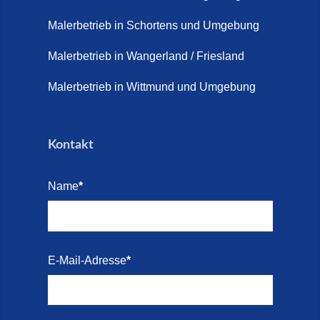
Terrasse sanieren. (28. Juli
2026)
Malerbetrieb in Schortens und Umgebung
Treppe renovieren (14. Juli
Malerbetrieb in Wangerland / Friesland
2026)
Malerbetrieb in Wittmund und Umgebung
Treppen aus Friesland,
Schortens Jever (17. Juli 2026)
Kontakt
Treppenrenovierung in Zetel (7.
Juli 2026)
Name
*
Treppenrenovierung mit
Steinteppich | Schortens,
Wilhelmshaven & Friesland (29.
Mai 2026)
E-Mail-Adresse
*
Treppenretter – Wir sanieren
Ihre alte Treppe (28. Mai 2026)