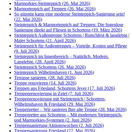
Marmorkies-Steinteppich (26. Mai 2026)
Marmorteppich auf Treppen (26. Mai 2026)
So günstig kann eine moderne Steinteppich-Sanierung sein!
(22. Mai 2026)
Steinteppich & Marmorteppich auf Treppen: Die fugenlose
Sanierung direkt auf Fliesen in Schortens (19. März 2026)
Steinteppich Außentreppe Schortens | Rutschfest & langlebig |
Maler Schortens (21. April 2026)
Steinteppich für Außentreppen – Vorteile, Kosten und Pflege
(9. Juli 2026)
Steinteppich im Innenbereich – Natürlich. Modern.
Langlebig. (28. April 2026)
Steinteppich Schortens (26. Mai 2026)
Steinteppich Wilhelmshaven (1. Juni 2026)
Terrasse sanieren. (28. Juli 2026)
Treppe renovieren (14. Juli 2026)
Treppen aus Friesland, Schortens Jever (17. Juli 2026)
Treppenrenovierung in Zetel (7. Juli 2026)
Treppenrenovierung mit Steinteppich | Schortens,
Wilhelmshaven & Friesland (29. Mai 2026)
Treppenretter – Wir sanieren Ihre alte Treppe (28. Mai 2026)
Treppenretter aus Schortens – Mit modernen Steinteppich-
und Marmorkies-Systemen (2. Juni 2026)
Treppensanierung Aktionswochen (2. Juli 2026)
Treppensanierung Friesland (22. Mai 2026)