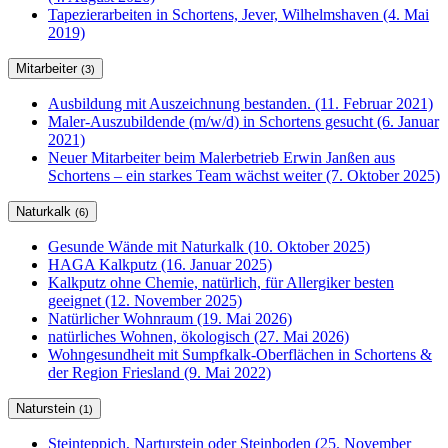
Tapezierarbeiten in Schortens, Jever, Wilhelmshaven (4. Mai
2019)
Mitarbeiter
(3)
Ausbildung mit Auszeichnung bestanden. (11. Februar 2021)
Maler-Auszubildende (m/w/d) in Schortens gesucht (6. Januar
2021)
Neuer Mitarbeiter beim Malerbetrieb Erwin Janßen aus
Schortens – ein starkes Team wächst weiter (7. Oktober 2025)
Naturkalk
(6)
Gesunde Wände mit Naturkalk (10. Oktober 2025)
HAGA Kalkputz (16. Januar 2025)
Kalkputz ohne Chemie, natürlich, für Allergiker besten
geeignet (12. November 2025)
Natürlicher Wohnraum (19. Mai 2026)
natürliches Wohnen, ökologisch (27. Mai 2026)
Wohngesundheit mit Sumpfkalk-Oberflächen in Schortens &
der Region Friesland (9. Mai 2022)
Naturstein
(1)
Steinteppich, Narturstein oder Steinboden (25. November