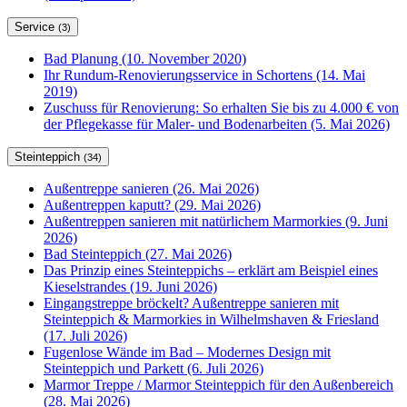
Service
(3)
Bad Planung (10. November 2020)
Ihr Rundum-Renovierungsservice in Schortens (14. Mai
2019)
Zuschuss für Renovierung: So erhalten Sie bis zu 4.000 € von
der Pflegekasse für Maler- und Bodenarbeiten (5. Mai 2026)
Steinteppich
(34)
Außentreppe sanieren (26. Mai 2026)
Außentreppen kaputt? (29. Mai 2026)
Außentreppen sanieren mit natürlichem Marmorkies (9. Juni
2026)
Bad Steinteppich (27. Mai 2026)
Das Prinzip eines Steinteppichs – erklärt am Beispiel eines
Kieselstrandes (19. Juni 2026)
Eingangstreppe bröckelt? Außentreppe sanieren mit
Steinteppich & Marmorkies in Wilhelmshaven & Friesland
(17. Juli 2026)
Fugenlose Wände im Bad – Modernes Design mit
Steinteppich und Parkett (6. Juli 2026)
Marmor Treppe / Marmor Steinteppich für den Außenbereich
(28. Mai 2026)