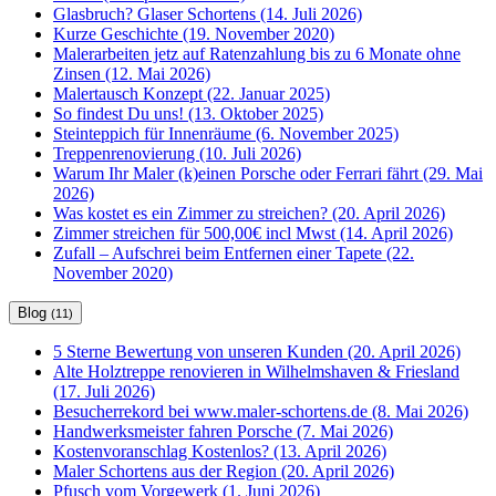
Glasbruch? Glaser Schortens (14. Juli 2026)
Kurze Geschichte (19. November 2020)
Malerarbeiten jetz auf Ratenzahlung bis zu 6 Monate ohne
Zinsen (12. Mai 2026)
Malertausch Konzept (22. Januar 2025)
So findest Du uns! (13. Oktober 2025)
Steinteppich für Innenräume (6. November 2025)
Treppenrenovierung (10. Juli 2026)
Warum Ihr Maler (k)einen Porsche oder Ferrari fährt (29. Mai
2026)
Was kostet es ein Zimmer zu streichen? (20. April 2026)
Zimmer streichen für 500,00€ incl Mwst (14. April 2026)
Zufall – Aufschrei beim Entfernen einer Tapete (22.
November 2020)
Blog
(11)
5 Sterne Bewertung von unseren Kunden (20. April 2026)
Alte Holztreppe renovieren in Wilhelmshaven & Friesland
(17. Juli 2026)
Besucherrekord bei www.maler-schortens.de (8. Mai 2026)
Handwerksmeister fahren Porsche (7. Mai 2026)
Kostenvoranschlag Kostenlos? (13. April 2026)
Maler Schortens aus der Region (20. April 2026)
Pfusch vom Vorgewerk (1. Juni 2026)