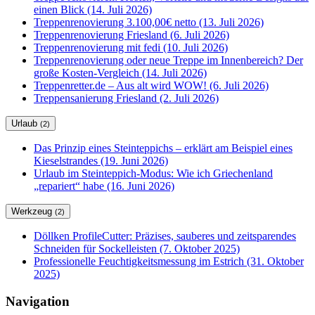
einen Blick (14. Juli 2026)
Treppenrenovierung 3.100,00€ netto (13. Juli 2026)
Treppenrenovierung Friesland (6. Juli 2026)
Treppenrenovierung mit fedi (10. Juli 2026)
Treppenrenovierung oder neue Treppe im Innenbereich? Der
große Kosten-Vergleich (14. Juli 2026)
Treppenretter.de – Aus alt wird WOW! (6. Juli 2026)
Treppensanierung Friesland (2. Juli 2026)
Urlaub
(2)
Das Prinzip eines Steinteppichs – erklärt am Beispiel eines
Kieselstrandes (19. Juni 2026)
Urlaub im Steinteppich-Modus: Wie ich Griechenland
„repariert“ habe (16. Juni 2026)
Werkzeug
(2)
Döllken ProfileCutter: Präzises, sauberes und zeitsparendes
Schneiden für Sockelleisten (7. Oktober 2025)
Professionelle Feuchtigkeitsmessung im Estrich (31. Oktober
2025)
Navigation