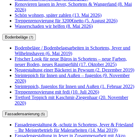
Renovieren lassen in Jever, Schortens & Wangerland (8. Mai
2026)
Schön wohnen, später zahlen (13. Mai 2026)
Treppenrenovierung für 3200€netto (5. August 2026)
Wasserschaden wir helfen (8. Mai 2026)
Bodenbeläge
(7)
Bodenbeläge / Bodenbelagsarbeiten in Schortens, Jever und
Wilhelmshaven (6. Mai 2019)
Frischer Look für neue Büros in Schortens – neue Farben,
neuer Boden, neues Raumgefühl (17. Oktober 2025)
Neugestaltung einer Bäckerei in Pewsum (2. Dezember 2019)
Steinteppich für Innen und Außen – fugenlos (9. November
2020)
Steinteppich, fugenlos für Innen und Außen (1. Februar 2022)
Treppenrenovierung mit fedi (10. Juli 2026)
Tretford Teppich mit Kaschmir-Ziegenhaar (20. November
2020)
Fassadensanierung
(5)
Fassadengestaltung & -schutz in Schortens, Jever & Friesland
– Ihr Meisterbetrieb für Malerarbeiten (14. Mai 2019)
Fassadengestaltung in Jever in Zusammenarbeit mit Akzo