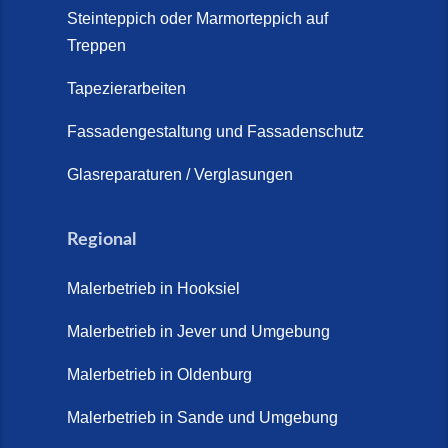
Schortens | Rutschfest &
Steinteppich oder Marmorteppich auf
Treppen
langlebig | Maler Schortens (21.
April 2026)
Tapezierarbeiten
Steinteppich für Außentreppen –
Fassadengestaltung und Fassadenschutz
Vorteile, Kosten und Pflege (9.
Juli 2026)
Glasreparaturen / Verglasungen
Steinteppich im Innenbereich –
Natürlich. Modern. Langlebig.
Regional
(28. April 2026)
Malerbetrieb in Hooksiel
Steinteppich Schortens (26. Mai
2026)
Malerbetrieb in Jever und Umgebung
Steinteppich Wilhelmshaven (1.
Malerbetrieb in Oldenburg
Juni 2026)
Malerbetrieb in Sande und Umgebung
Terrasse sanieren. (28. Juli