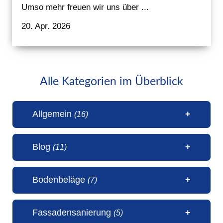
Umso mehr freuen wir uns über ...
20. Apr. 2026
Alle Kategorien im Überblick
Allgemein
(16)
Blog
(11)
1 Millionen Aufrufe Steinteppich
Bodenbeläge
(7)
(31. Juli 2026)
50 Jahre Malerbetrieb Erwin
5 Sterne Bewertung von unseren
Fassadensanierung
(5)
Janßen Schortens (6. Juli 2026)
Kunden (20. April 2026)