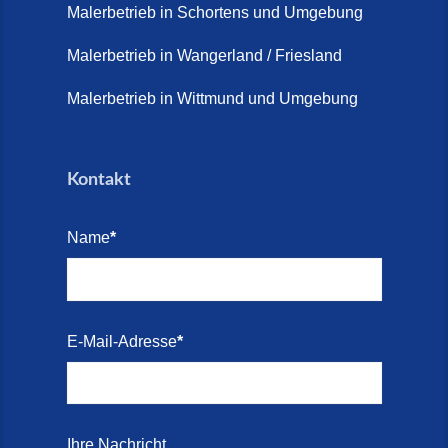
2026)
Malerbetrieb in Schortens und Umgebung
Treppe renovieren (14. Juli
Malerbetrieb in Wangerland / Friesland
2026)
Malerbetrieb in Wittmund und Umgebung
Treppen aus Friesland,
Schortens Jever (17. Juli 2026)
Kontakt
Treppenrenovierung in Zetel (7.
Juli 2026)
Name
*
Treppenrenovierung mit
Steinteppich | Schortens,
Wilhelmshaven & Friesland (29.
Mai 2026)
E-Mail-Adresse
*
Treppenretter – Wir sanieren
Ihre alte Treppe (28. Mai 2026)
Treppenretter aus Schortens –
Ihre Nachricht