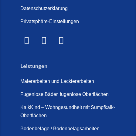
große Kosten-Vergleich (14. Juli
Steinteppich für den
Datenschutzerklärung
2026)
Außenbereich (28. Mai 2026)
Privatsphäre-Einstellungen
Treppenretter.de – Aus alt wird
Marmorkies-Steinteppich (26.
WOW! (6. Juli 2026)
Mai 2026)
Treppensanierung Friesland (2.
Marmorteppich auf Treppen (26.
Juli 2026)
Mai 2026)
Leistungen
So günstig kann eine moderne
Steinteppich-Sanierung sein!
Malerarbeiten und Lackierarbeiten
(22. Mai 2026)
Fugenlose Bäder, fugenlose Oberflächen
Steinteppich & Marmorteppich
auf Treppen: Die fugenlose
KalkKind – Wohngesundheit mit Sumpfkalk-
Sanierung direkt auf Fliesen in
Oberflächen
Schortens (19. März 2026)
Bodenbeläge / Bodenbelagsarbeiten
Steinteppich Außentreppe