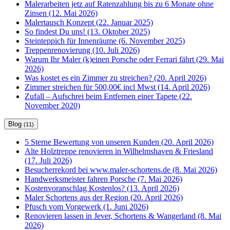
Malerarbeiten jetz auf Ratenzahlung bis zu 6 Monate ohne
Zinsen (12. Mai 2026)
Malertausch Konzept (22. Januar 2025)
So findest Du uns! (13. Oktober 2025)
Steinteppich für Innenräume (6. November 2025)
Treppenrenovierung (10. Juli 2026)
Warum Ihr Maler (k)einen Porsche oder Ferrari fährt (29. Mai
2026)
Was kostet es ein Zimmer zu streichen? (20. April 2026)
Zimmer streichen für 500,00€ incl Mwst (14. April 2026)
Zufall – Aufschrei beim Entfernen einer Tapete (22.
November 2020)
Blog
(11)
5 Sterne Bewertung von unseren Kunden (20. April 2026)
Alte Holztreppe renovieren in Wilhelmshaven & Friesland
(17. Juli 2026)
Besucherrekord bei www.maler-schortens.de (8. Mai 2026)
Handwerksmeister fahren Porsche (7. Mai 2026)
Kostenvoranschlag Kostenlos? (13. April 2026)
Maler Schortens aus der Region (20. April 2026)
Pfusch vom Vorgewerk (1. Juni 2026)
Renovieren lassen in Jever, Schortens & Wangerland (8. Mai
2026)