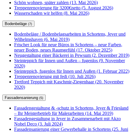
Schön wohnen, später zahlen (13. Mai 2026)
Treppenrenovierung für 3200€netto (5. August 2026)
Wasserschaden wir helfen (8. Mai 2026)
Bodenbeläge
(7)
Bodenbeläge / Bodenbelagsarbeiten in Schortens, Jever und
Wilhelmshaven (6. Mai 2019)
Frischer Look für neue Büros in Schortens – neue Farben,
neuer Boden, neues Raumgefühl (17. Oktober 2025)
Neugestaltung einer Bäckerei in Pewsum (2. Dezember 2019)
Steinteppich für Innen und Außen – fugenlos (9. November
2020)
Steinteppich, fugenlos für Innen und Außen (1. Februar 2022)
Treppenrenovierung mit fedi (10. Juli 2026)
Tretford Teppich mit Kaschmir-Ziegenhaar (20. November
2020)
Fassadensanierung
(5)
Fassadengestaltung & -schutz in Schortens, Jever & Friesland
– Ihr Meisterbetrieb für Malerarbeiten (14. Mai 2019)
Fassadengestaltung in Jever in Zusammenarbeit mit Akzo
Nobel Deco (3. Juli 2024)
Fassadensanierung einer Gewerbehalle in Schortens (25. Juni