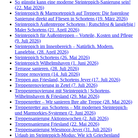
So günstig kann eine moderne Steinteppich-Sanierung sein!
(22. Mai 2026)
Steinteppich & Marmorteppich auf Treppen: Die fugenlose
Sanierung direkt auf Fliesen in Schortens (19. März 2026)
Steinteppich Außentreppe Schortens | Rutschfest & langlebig |
Maler Schortens (21. April 2026)
Steinteppich für Außentreppen – Vorteile, Kosten und Pflege
(9. Juli 2026)
Steinteppich im Innenbereich – Natürlich. Modern.
Langlebig. (28. April 2026)
Steinteppich Schortens (26. Mai 2026)
Steinteppich Wilhelmshaven (1. Juni 2026)
Terrasse sanieren. (28. Juli 2026)
Treppe renovieren (14. Juli 2026)
Treppen aus Friesland, Schortens Jever (17. Juli 2026)
Treppenrenovierung in Zetel (7. Juli 2026)
Treppenrenovierung mit Steinteppich | Schortens,
Wilhelmshaven & Friesland (29. Mai 2026)
Treppenretter – Wir sanieren Ihre alte Treppe (28. Mai 2026)
Treppenretter aus Schortens – Mit modernen Steinteppich-
und Marmorkies-Systemen (2. Juni 2026)
Treppensanierung Aktionswochen (2. Juli 2026)
Treppensanierung Friesland (22. Mai 2026)
Treppensanierung Wiesmoor-Jever (31. Juli 2026)
Urlaub im Steinteppich-Modus: Wie ich Griechenland