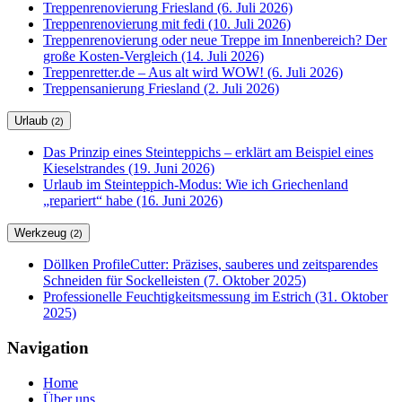
Treppenrenovierung Friesland (6. Juli 2026)
Treppenrenovierung mit fedi (10. Juli 2026)
Treppenrenovierung oder neue Treppe im Innenbereich? Der
große Kosten-Vergleich (14. Juli 2026)
Treppenretter.de – Aus alt wird WOW! (6. Juli 2026)
Treppensanierung Friesland (2. Juli 2026)
Urlaub
(2)
Das Prinzip eines Steinteppichs – erklärt am Beispiel eines
Kieselstrandes (19. Juni 2026)
Urlaub im Steinteppich-Modus: Wie ich Griechenland
„repariert“ habe (16. Juni 2026)
Werkzeug
(2)
Döllken ProfileCutter: Präzises, sauberes und zeitsparendes
Schneiden für Sockelleisten (7. Oktober 2025)
Professionelle Feuchtigkeitsmessung im Estrich (31. Oktober
2025)
Navigation
Home
Über uns