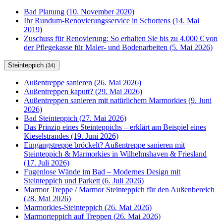
Bad Planung (10. November 2020)
Ihr Rundum-Renovierungsservice in Schortens (14. Mai
2019)
Zuschuss für Renovierung: So erhalten Sie bis zu 4.000 € von
der Pflegekasse für Maler- und Bodenarbeiten (5. Mai 2026)
Steinteppich
(34)
Außentreppe sanieren (26. Mai 2026)
Außentreppen kaputt? (29. Mai 2026)
Außentreppen sanieren mit natürlichem Marmorkies (9. Juni
2026)
Bad Steinteppich (27. Mai 2026)
Das Prinzip eines Steinteppichs – erklärt am Beispiel eines
Kieselstrandes (19. Juni 2026)
Eingangstreppe bröckelt? Außentreppe sanieren mit
Steinteppich & Marmorkies in Wilhelmshaven & Friesland
(17. Juli 2026)
Fugenlose Wände im Bad – Modernes Design mit
Steinteppich und Parkett (6. Juli 2026)
Marmor Treppe / Marmor Steinteppich für den Außenbereich
(28. Mai 2026)
Marmorkies-Steinteppich (26. Mai 2026)
Marmorteppich auf Treppen (26. Mai 2026)