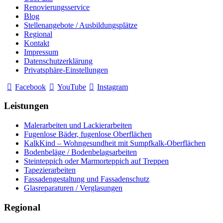
Renovierungsservice
Blog
Stellenangebote / Ausbildungsplätze
Regional
Kontakt
Impressum
Datenschutzerklärung
Privatsphäre-Einstellungen
Facebook
YouTube
Instagram
Leistungen
Malerarbeiten und Lackierarbeiten
Fugenlose Bäder, fugenlose Oberflächen
KalkKind – Wohngesundheit mit Sumpfkalk-Oberflächen
Bodenbeläge / Bodenbelagsarbeiten
Steinteppich oder Marmorteppich auf Treppen
Tapezierarbeiten
Fassadengestaltung und Fassadenschutz
Glasreparaturen / Verglasungen
Regional