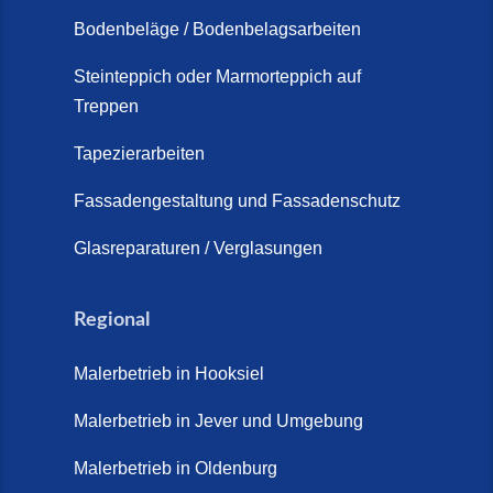
Schortens (19. März 2026)
Bodenbeläge / Bodenbelagsarbeiten
Steinteppich Außentreppe
Schortens | Rutschfest &
Steinteppich oder Marmorteppich auf
Treppen
langlebig | Maler Schortens (21.
April 2026)
Tapezierarbeiten
Steinteppich für Außentreppen –
Fassadengestaltung und Fassadenschutz
Vorteile, Kosten und Pflege (9.
Juli 2026)
Glasreparaturen / Verglasungen
Steinteppich im Innenbereich –
Natürlich. Modern. Langlebig.
Regional
(28. April 2026)
Malerbetrieb in Hooksiel
Steinteppich Schortens (26. Mai
2026)
Malerbetrieb in Jever und Umgebung
Steinteppich Wilhelmshaven (1.
Malerbetrieb in Oldenburg
Juni 2026)