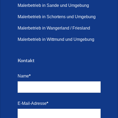
Malerbetrieb in Sande und Umgebung
Terrasse sanieren. (28. Juli
2026)
Malerbetrieb in Schortens und Umgebung
Treppe renovieren (14. Juli
Malerbetrieb in Wangerland / Friesland
2026)
Malerbetrieb in Wittmund und Umgebung
Treppen aus Friesland,
Schortens Jever (17. Juli 2026)
Kontakt
Treppenrenovierung in Zetel (7.
Juli 2026)
Name
*
Treppenrenovierung mit
Steinteppich | Schortens,
Wilhelmshaven & Friesland (29.
Mai 2026)
E-Mail-Adresse
*
Treppenretter – Wir sanieren