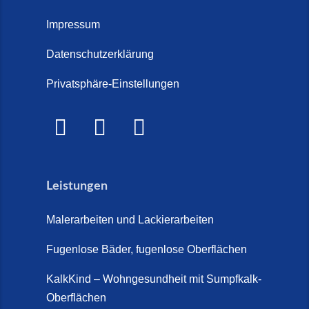
Treppenrenovierung oder neue
2026)
Treppe im Innenbereich? Der
Impressum
Marmor Treppe / Marmor
große Kosten-Vergleich (14. Juli
Steinteppich für den
Datenschutzerklärung
2026)
Außenbereich (28. Mai 2026)
Privatsphäre-Einstellungen
Treppenretter.de – Aus alt wird
Marmorkies-Steinteppich (26.
WOW! (6. Juli 2026)
Mai 2026)
Treppensanierung Friesland (2.
Marmorteppich auf Treppen (26.
Juli 2026)
Mai 2026)
Leistungen
So günstig kann eine moderne
Steinteppich-Sanierung sein!
Malerarbeiten und Lackierarbeiten
(22. Mai 2026)
Fugenlose Bäder, fugenlose Oberflächen
Steinteppich & Marmorteppich
auf Treppen: Die fugenlose
KalkKind – Wohngesundheit mit Sumpfkalk-
Sanierung direkt auf Fliesen in
Oberflächen