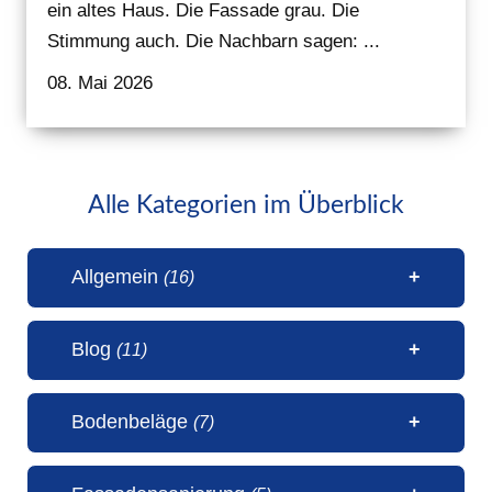
ein altes Haus. Die Fassade grau. Die
Stimmung auch. Die Nachbarn sagen: ...
08. Mai 2026
Alle Kategorien im Überblick
Allgemein
(16)
Blog
(11)
1 Millionen Aufrufe Steinteppich
Bodenbeläge
(7)
(31. Juli 2026)
50 Jahre Malerbetrieb Erwin
5 Sterne Bewertung von unseren