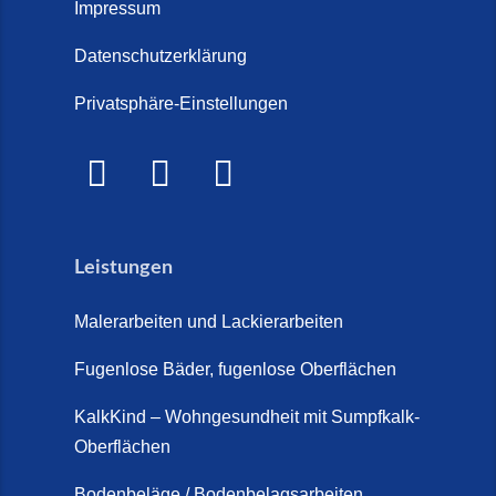
Treppe im Innenbereich? Der
Impressum
Marmor Treppe / Marmor
große Kosten-Vergleich (14. Juli
Steinteppich für den
Datenschutzerklärung
2026)
Außenbereich (28. Mai 2026)
Privatsphäre-Einstellungen
Treppenretter.de – Aus alt wird
Marmorkies-Steinteppich (26.
WOW! (6. Juli 2026)
Mai 2026)
Treppensanierung Friesland (2.
Marmorteppich auf Treppen (26.
Juli 2026)
Mai 2026)
Leistungen
So günstig kann eine moderne
Steinteppich-Sanierung sein!
Malerarbeiten und Lackierarbeiten
(22. Mai 2026)
Fugenlose Bäder, fugenlose Oberflächen
Steinteppich & Marmorteppich
auf Treppen: Die fugenlose
KalkKind – Wohngesundheit mit Sumpfkalk-
Sanierung direkt auf Fliesen in
Oberflächen
Schortens (19. März 2026)
Bodenbeläge / Bodenbelagsarbeiten