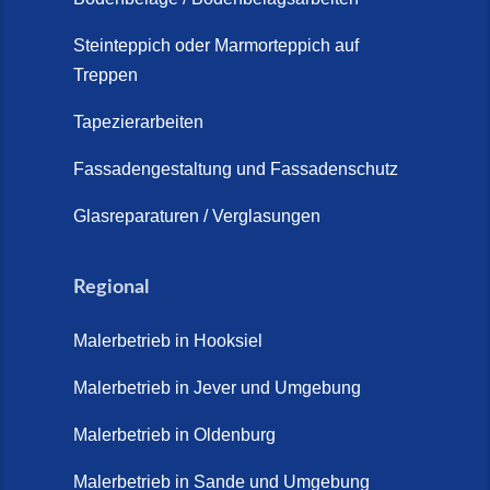
Steinteppich Außentreppe
Schortens | Rutschfest &
Steinteppich oder Marmorteppich auf
Treppen
langlebig | Maler Schortens (21.
April 2026)
Tapezierarbeiten
Steinteppich für Außentreppen –
Fassadengestaltung und Fassadenschutz
Vorteile, Kosten und Pflege (9.
Juli 2026)
Glasreparaturen / Verglasungen
Steinteppich im Innenbereich –
Natürlich. Modern. Langlebig.
Regional
(28. April 2026)
Malerbetrieb in Hooksiel
Steinteppich Schortens (26. Mai
2026)
Malerbetrieb in Jever und Umgebung
Steinteppich Wilhelmshaven (1.
Malerbetrieb in Oldenburg
Juni 2026)
Malerbetrieb in Sande und Umgebung