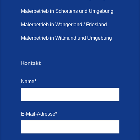
Terrasse sanieren. (28. Juli
2026)
Malerbetrieb in Schortens und Umgebung
Treppe renovieren (14. Juli
Malerbetrieb in Wangerland / Friesland
2026)
Malerbetrieb in Wittmund und Umgebung
Treppen aus Friesland,
Schortens Jever (17. Juli 2026)
Kontakt
Treppenrenovierung in Zetel (7.
Juli 2026)
Name
*
Treppenrenovierung mit
Steinteppich | Schortens,
Wilhelmshaven & Friesland (29.
Mai 2026)
E-Mail-Adresse
*
Treppenretter – Wir sanieren
Ihre alte Treppe (28. Mai 2026)