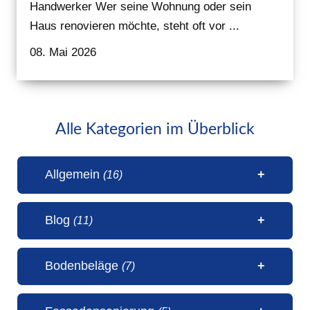
Handwerker Wer seine Wohnung oder sein
Haus renovieren möchte, steht oft vor ...
08. Mai 2026
Alle Kategorien im Überblick
Allgemein
(16)
Blog
(11)
1 Millionen Aufrufe Steinteppich
Bodenbeläge
(7)
(31. Juli 2026)
50 Jahre Malerbetrieb Erwin
5 Sterne Bewertung von unseren