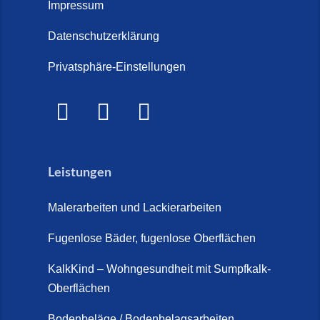
Treppe im Innenbereich? Der
Impressum
Marmor Treppe / Marmor
große Kosten-Vergleich (14. Juli
Steinteppich für den
Datenschutzerklärung
2026)
Außenbereich (28. Mai 2026)
Privatsphäre-Einstellungen
Treppenretter.de – Aus alt wird
Marmorkies-Steinteppich (26.
WOW! (6. Juli 2026)
Mai 2026)
Treppensanierung Friesland (2.
Marmorteppich auf Treppen (26.
Juli 2026)
Mai 2026)
Leistungen
So günstig kann eine moderne
Steinteppich-Sanierung sein!
Malerarbeiten und Lackierarbeiten
(22. Mai 2026)
Fugenlose Bäder, fugenlose Oberflächen
Steinteppich & Marmorteppich
auf Treppen: Die fugenlose
KalkKind – Wohngesundheit mit Sumpfkalk-
Sanierung direkt auf Fliesen in
Oberflächen
Schortens (19. März 2026)
Bodenbeläge / Bodenbelagsarbeiten