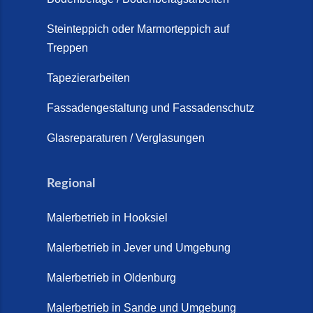
Steinteppich Außentreppe
Schortens | Rutschfest &
Steinteppich oder Marmorteppich auf
Treppen
langlebig | Maler Schortens (21.
April 2026)
Tapezierarbeiten
Steinteppich für Außentreppen –
Fassadengestaltung und Fassadenschutz
Vorteile, Kosten und Pflege (9.
Juli 2026)
Glasreparaturen / Verglasungen
Steinteppich im Innenbereich –
Natürlich. Modern. Langlebig.
Regional
(28. April 2026)
Malerbetrieb in Hooksiel
Steinteppich Schortens (26. Mai
2026)
Malerbetrieb in Jever und Umgebung
Steinteppich Wilhelmshaven (1.
Malerbetrieb in Oldenburg
Juni 2026)
Malerbetrieb in Sande und Umgebung