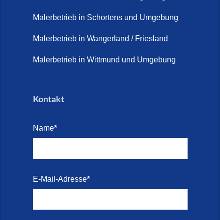
Terrasse sanieren. (28. Juli
2026)
Malerbetrieb in Schortens und Umgebung
Treppe renovieren (14. Juli
Malerbetrieb in Wangerland / Friesland
2026)
Malerbetrieb in Wittmund und Umgebung
Treppen aus Friesland,
Schortens Jever (17. Juli 2026)
Kontakt
Treppenrenovierung in Zetel (7.
Juli 2026)
Name
*
Treppenrenovierung mit
Steinteppich | Schortens,
Wilhelmshaven & Friesland (29.
Mai 2026)
E-Mail-Adresse
*
Treppenretter – Wir sanieren
Ihre alte Treppe (28. Mai 2026)