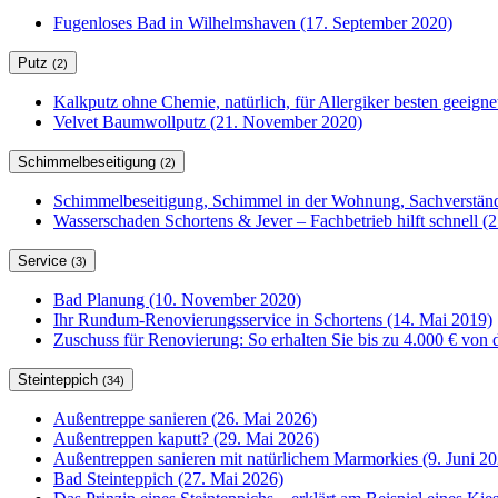
Fugenloses Bad in Wilhelmshaven (17. September 2020)
Putz
(2)
Kalkputz ohne Chemie, natürlich, für Allergiker besten geeign
Velvet Baumwollputz (21. November 2020)
Schimmelbeseitigung
(2)
Schimmelbeseitigung, Schimmel in der Wohnung, Sachverständ
Wasserschaden Schortens & Jever – Fachbetrieb hilft schnell (2
Service
(3)
Bad Planung (10. November 2020)
Ihr Rundum-Renovierungsservice in Schortens (14. Mai 2019)
Zuschuss für Renovierung: So erhalten Sie bis zu 4.000 € von 
Steinteppich
(34)
Außentreppe sanieren (26. Mai 2026)
Außentreppen kaputt? (29. Mai 2026)
Außentreppen sanieren mit natürlichem Marmorkies (9. Juni 20
Bad Steinteppich (27. Mai 2026)