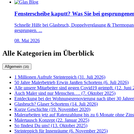
Fensterscheibe kaputt? Was Sie bei gesprungenem 
Schnelle Hilfe bei Glasbruch, Doppelverglasung & Thermopane-S
gesprungen. ...
08. Mai 2026
Alle Kategorien im Überblick
Allgemein
(16)
1 Millionen Aufrufe Steinteppich (31. Juli 2026)
50 Jahre Malerbetrieb Erwin Janßen Schortens (6. Juli 2026)
Alle unsere Mitarbeiter sind gegen Covid19 geimpft. (12. Juni 
Auch Maler sind nur Menschen…. (7. Oktober 2025)
Entdeckung bei der Wohnungsrenovierung nach über 30 Jahren
Glasbruch? Glaser Schortens (14. Juli 2026)
Kurze Geschichte (19. November 2020)
Malerarbeiten jetz auf Ratenzahlung bis zu 6 Monate ohne Zin
Malertausch Konzept (22. Januar 2025)
So findest Du uns! (13. Oktober 2025)
Steinteppich für Innenräume (6. November 2025)