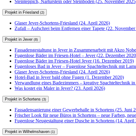
Steinteppich, Narturstein oder Steinboden (25. November 2025
Projekt in Friesland
(2)
Glaser Jever-Schortens-Friesland (24. April 2026)
Zufall – Aufschrei beim Entfernen einer Tapete (22. November
Projekt in Jever
(8)
Fassadengestaltung in Jever in Zusammenarbeit mit Akzo Nobel
Fugenlose Bäder im Friesen-Hotel – Jever (22. Dezember 2020
Fugenlose Bäder im Friesen-Hotel Jever (16. Dezember 2019)
Fugenloses Bad in Jever – Fugenlose Spachteltechnik mit Lam
Glaser Jever-Schortens-Friesland (24. April 2026)
Hotel-Bad in Jever bald ohne Fugen (1. Dezember 2020)
Verwandlung eines Badezimmers – kreative Spachteltechnik in
Was kostet ein Maler in Jever? (23. April 2026)
Projekt in Schortens
(3)
Fassadensanierung einer Gewerbehalle in Schortens (25. Juni 
Frischer Look für neue Büros in Schortens – neue Farben, ne
Fugenlose Neugestaltung einer Dusche in Schortens (14. April
Projekt in Wilhelmshaven
(1)