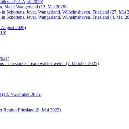
hützen (22. April 2026)
rn, Maler Wangerland (13. Mai 2026)
 in Schortens, Jever, Wangerland, Wilhelmshaven, Friesland (27. Mai 
 in Schortens, Jever, Wangerland, Wilhelmshaven, Friesland (4. Mai 2
. August 2026)
019)
2021)
ns – ein starkes Team wächst weiter (7. Oktober 2025)
et (12. November 2025)
r Region Friesland (9. Mai 2022)