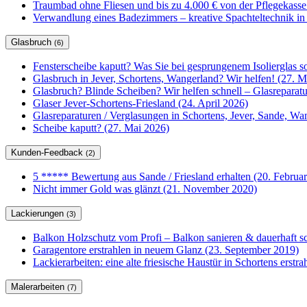
Traumbad ohne Fliesen und bis zu 4.000 € von der Pflegekasse
Verwandlung eines Badezimmers – kreative Spachteltechnik in
Glasbruch
(6)
Fensterscheibe kaputt? Was Sie bei gesprungenem Isolierglas so
Glasbruch in Jever, Schortens, Wangerland? Wir helfen! (27. M
Glasbruch? Blinde Scheiben? Wir helfen schnell – Glasrepar
Glaser Jever-Schortens-Friesland (24. April 2026)
Glasreparaturen / Verglasungen in Schortens, Jever, Sande, W
Scheibe kaputt? (27. Mai 2026)
Kunden-Feedback
(2)
5 ***** Bewertung aus Sande / Friesland erhalten (20. Februa
Nicht immer Gold was glänzt (21. November 2020)
Lackierungen
(3)
Balkon Holzschutz vom Profi – Balkon sanieren & dauerhaft sc
Garagentore erstrahlen in neuem Glanz (23. September 2019)
Lackierarbeiten: eine alte friesische Haustür in Schortens erstr
Malerarbeiten
(7)