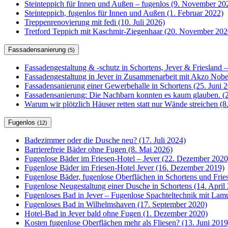
Steinteppich für Innen und Außen – fugenlos (9. November 20
Steinteppich, fugenlos für Innen und Außen (1. Februar 2022)
Treppenrenovierung mit fedi (10. Juli 2026)
Tretford Teppich mit Kaschmir-Ziegenhaar (20. November 202
Fassadensanierung
(5)
Fassadengestaltung & -schutz in Schortens, Jever & Friesland –
Fassadengestaltung in Jever in Zusammenarbeit mit Akzo Nobel
Fassadensanierung einer Gewerbehalle in Schortens (25. Juni 
Fassadensanierung: Die Nachbarn konnten es kaum glauben. (2
Warum wir plötzlich Häuser retten statt nur Wände streichen (
Fugenlos
(12)
Badezimmer oder die Dusche neu? (17. Juli 2024)
Barrierefreie Bäder ohne Fugen (8. Mai 2026)
Fugenlose Bäder im Friesen-Hotel – Jever (22. Dezember 2020
Fugenlose Bäder im Friesen-Hotel Jever (16. Dezember 2019)
Fugenlose Bäder, fugenlose Oberflächen in Schortens und Frie
Fugenlose Neugestaltung einer Dusche in Schortens (14. April
Fugenloses Bad in Jever – Fugenlose Spachteltechnik mit Lam
Fugenloses Bad in Wilhelmshaven (17. September 2020)
Hotel-Bad in Jever bald ohne Fugen (1. Dezember 2020)
Kosten fugenlose Oberflächen mehr als Fliesen? (13. Juni 2019