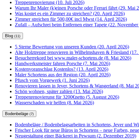
Treppenrenovierung (10. Juli 2026)
Warum Ihr Maler (k)einen Porsche oder Ferrari fährt (29. Mai 
Was kostet es ein Zimmer zu streichen? (20. April 2026)
Zimmer streichen für 500,00€ incl Mwst (14. April 2026)
Zufall – Aufschrei beim Entfernen einer Tapete (22. November
Blog
(11)
5 Sterne Bewertung von unseren Kunden (20. April 2026)
Alte Holztreppe renovieren in Wilhelmshaven & Friesland (17. 
Besucherrekord bei www.maler-schortens.de (8. Mai 2026)
Handwerksmeister fahren Porsche (7. Mai 2026)
Kostenvoranschlag Kostenlos? (13. April 2026)
Maler Schortens aus der Region (20. April 2026)
Pfusch vom Vorgewerk (1. Juni 2026)
Renovieren lassen in Jever, Schortens & Wangerland (8. Mai 2
Schön wohnen, später zahlen (13. Mai 2026)
Treppenrenovierung für 3200€netto (5. August 2026)
Wasserschaden wir helfen (8. Mai 2026)
Bodenbeläge
(7)
Bodenbeläge / Bodenbelagsarbeiten in Schortens, Jever und W
Frischer Look für neue Büros in Schortens – neue Farben, ne
Neugestaltung einer Bäckerei in Pewsum (2. Dezember 2019)