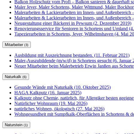
Balkon Holzschutz vom Profi – Balkon sanieren & dauerhaft sc
Maler Jever, Maler Schortens, Maler Wittmund, Maler Bockho
Malerarbeiten & Lackierarbeiten im Innen- und Außenbereich –
Malerarbeiten & Lackierarbeiten im Innen- und Außenbereich –
Neugestaltung einer Bäckerei in Pewsum (2. Dezember 2019)
Renovierungsservice für Senioren in Schortens und Umland (4
Tapezierarbeiten in Schortens, Jever, Wilhelmshaven (4. Mai 2
Mitarbeiter
(3)
Ausbildung mit Auszeichnung bestanden. (11. Februar 2021)
Maler-Auszubildende (m/w/d) in Schortens gesucht (6. Januar 
Neuer Mitarbeiter beim Malerbetrieb Erwin Janßen aus Schorte
Naturkalk
(6)
Gesunde Wände mit Naturkalk (10. Oktober 2025)
HAGA Kalkputz (16. Januar 2025)
Kalkputz ohne Chemie, natürlich, für Allergiker besten geeign
Natürlicher Wohnraum (19. Mai 2026)
natürliches Wohnen, ökologisch (27. Mai 2026)
Wohngesundheit mit Sumpfkalk-Oberflächen in Schortens & de
Naturstein
(1)