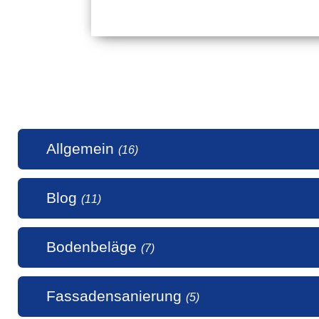
Allgemein
(16)
Blog
(11)
1 Millio
Bodenbeläge
(7)
50 Jahr
5 Stern
Alle uns
Fassadensanierung
(5)
Alte Hol