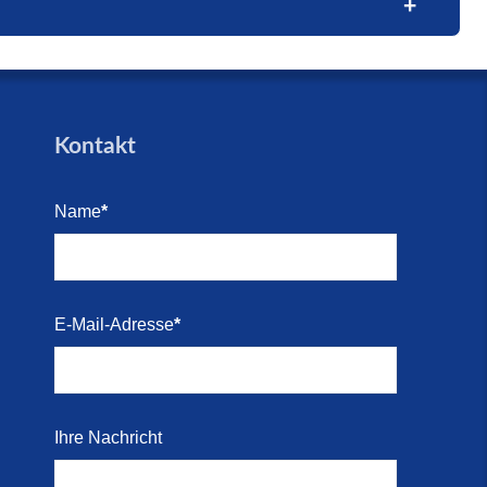
trandes
trandes
Blick
e (16.
den für
Kontakt
arkett
Name
*
i 2026)
Kosten-
E-Mail-Adresse
*
i 2026)
 direkt
Ihre Nachricht
r