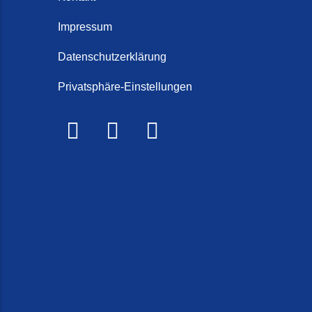
Schorten
Steintep
Impressum
Steintep
Datenschutzerklärung
2026)
Privatsphäre-Einstellungen
Steinte
Steinte
Terrasse
Treppe r
Treppen 
Treppenr
Treppen
Frieslan
Treppenr