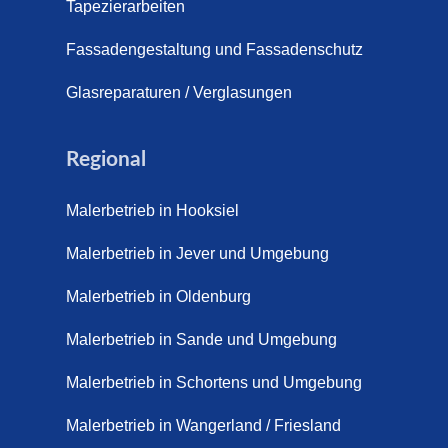
s (21. April 2026)
Tapezierarbeiten
pich für Außentreppen – Vorteile, Kosten und Pflege (9. Juli
Fassadengestaltung und Fassadenschutz
pich im Innenbereich – Natürlich. Modern. Langlebig. (28. Ap
Glasreparaturen / Verglasungen
ppich Schortens (26. Mai 2026)
Regional
ppich Wilhelmshaven (1. Juni 2026)
Malerbetrieb in Hooksiel
 sanieren. (28. Juli 2026)
Malerbetrieb in Jever und Umgebung
enovieren (14. Juli 2026)
aus Friesland, Schortens Jever (17. Juli 2026)
Malerbetrieb in Oldenburg
enovierung in Zetel (7. Juli 2026)
Malerbetrieb in Sande und Umgebung
renovierung mit Steinteppich | Schortens, Wilhelmshaven &
Malerbetrieb in Schortens und Umgebung
d (29. Mai 2026)
Malerbetrieb in Wangerland / Friesland
etter – Wir sanieren Ihre alte Treppe (28. Mai 2026)