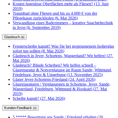
Kosten fugenlose Oberflächen mehr als Fliesen? (13. Juni
2019)
Traumbad ohne Fliesen und bis zu 4.000 € von der
Pflegekasse zurückholen (6. Mai 2026)
Verwandlung eines Badezimmers – kreative Spachteltechnik
in Jever (6. September 2019)
Glasbruch
(6)
Fensterscheibe kaputt? Was Sie bei gesprungenem Isolierglas
sofort tun sollten (8. Mai 2026)
Glasbruch in Jever, Schortens, Wangerland? Wir helfen! (27.
Mai 2026)
Glasbruch? Blinde Scheiben? Wir helfen schnell –
Glasreparatur & Notverglasung im Raum Sande, Wittmund,
Friedeburg, Jever & Umgebung (13. November 2025)
Glaser Jever-Schortens-Friesland (24. April 2026)
Glasreparaturen / Verglasungen in Schortens, Jever, Sande,
Wangerland, Friedeburg, Wittmund & Hooksiel (27. Mai
2019)
Scheibe kaputt? (27. Mai 2026)
Kunden-Feedback
(2)
5 ***** Bewertung aus Sande / Friesland erhalten (20.