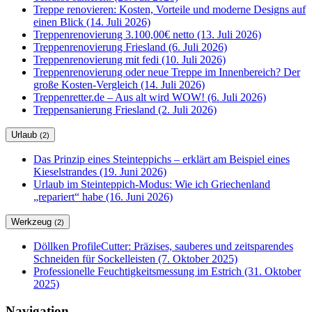
Treppe renovieren: Kosten, Vorteile und moderne Designs auf
einen Blick (14. Juli 2026)
Treppenrenovierung 3.100,00€ netto (13. Juli 2026)
Treppenrenovierung Friesland (6. Juli 2026)
Treppenrenovierung mit fedi (10. Juli 2026)
Treppenrenovierung oder neue Treppe im Innenbereich? Der
große Kosten-Vergleich (14. Juli 2026)
Treppenretter.de – Aus alt wird WOW! (6. Juli 2026)
Treppensanierung Friesland (2. Juli 2026)
Urlaub
(2)
Das Prinzip eines Steinteppichs – erklärt am Beispiel eines
Kieselstrandes (19. Juni 2026)
Urlaub im Steinteppich-Modus: Wie ich Griechenland
„repariert“ habe (16. Juni 2026)
Werkzeug
(2)
Döllken ProfileCutter: Präzises, sauberes und zeitsparendes
Schneiden für Sockelleisten (7. Oktober 2025)
Professionelle Feuchtigkeitsmessung im Estrich (31. Oktober
2025)
Navigation