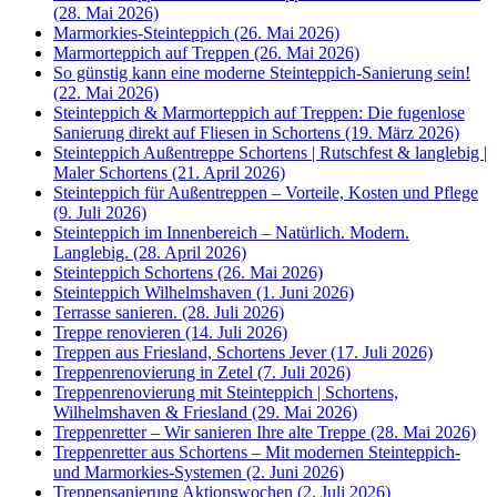
(28. Mai 2026)
Marmorkies-Steinteppich (26. Mai 2026)
Marmorteppich auf Treppen (26. Mai 2026)
So günstig kann eine moderne Steinteppich-Sanierung sein!
(22. Mai 2026)
Steinteppich & Marmorteppich auf Treppen: Die fugenlose
Sanierung direkt auf Fliesen in Schortens (19. März 2026)
Steinteppich Außentreppe Schortens | Rutschfest & langlebig |
Maler Schortens (21. April 2026)
Steinteppich für Außentreppen – Vorteile, Kosten und Pflege
(9. Juli 2026)
Steinteppich im Innenbereich – Natürlich. Modern.
Langlebig. (28. April 2026)
Steinteppich Schortens (26. Mai 2026)
Steinteppich Wilhelmshaven (1. Juni 2026)
Terrasse sanieren. (28. Juli 2026)
Treppe renovieren (14. Juli 2026)
Treppen aus Friesland, Schortens Jever (17. Juli 2026)
Treppenrenovierung in Zetel (7. Juli 2026)
Treppenrenovierung mit Steinteppich | Schortens,
Wilhelmshaven & Friesland (29. Mai 2026)
Treppenretter – Wir sanieren Ihre alte Treppe (28. Mai 2026)
Treppenretter aus Schortens – Mit modernen Steinteppich-
und Marmorkies-Systemen (2. Juni 2026)
Treppensanierung Aktionswochen (2. Juli 2026)