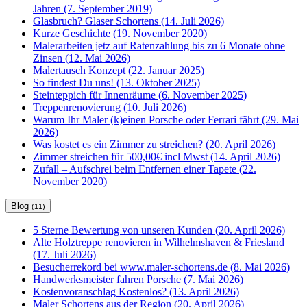
Jahren (7. September 2019)
Glasbruch? Glaser Schortens (14. Juli 2026)
Kurze Geschichte (19. November 2020)
Malerarbeiten jetz auf Ratenzahlung bis zu 6 Monate ohne
Zinsen (12. Mai 2026)
Malertausch Konzept (22. Januar 2025)
So findest Du uns! (13. Oktober 2025)
Steinteppich für Innenräume (6. November 2025)
Treppenrenovierung (10. Juli 2026)
Warum Ihr Maler (k)einen Porsche oder Ferrari fährt (29. Mai
2026)
Was kostet es ein Zimmer zu streichen? (20. April 2026)
Zimmer streichen für 500,00€ incl Mwst (14. April 2026)
Zufall – Aufschrei beim Entfernen einer Tapete (22.
November 2020)
Blog
(11)
5 Sterne Bewertung von unseren Kunden (20. April 2026)
Alte Holztreppe renovieren in Wilhelmshaven & Friesland
(17. Juli 2026)
Besucherrekord bei www.maler-schortens.de (8. Mai 2026)
Handwerksmeister fahren Porsche (7. Mai 2026)
Kostenvoranschlag Kostenlos? (13. April 2026)
Maler Schortens aus der Region (20. April 2026)