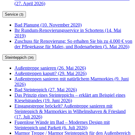
(27. April 2026)
Service
(3)
Bad Planung (10. November 2020)
Ihr Rundum-Renovierungsservice in Schortens (14. Mai
2019)
Zuschuss für Renovierung: So erhalten Sie bis zu 4.000 € von
der Pflegekasse für Maler- und Bodenarbeiten (5. Mai 2026)
Steinteppich
(34)
Außentreppe sanieren (26. Mai 2026)
Außentreppen kaputt? (29. Mai 2026)
Außentreppen sanieren mit natürlichem Marmorkies (9. Juni
2026)
Bad Steinteppich (27. Mai 2026)
Das Prinzip eines Steinteppichs – erklärt am Beispiel eines
Kieselstrandes (19. Juni 2026)
Eingangstreppe bröckelt? Außentreppe sanieren mit
Steinteppich & Marmorkies in Wilhelmshaven & Friesland
(17. Juli 2026)
Fugenlose Wände im Bad – Modernes Design mit
Steinteppich und Parkett (6. Juli 2026)
Marmor Treppe / Marmor Steinteppich für den Außenbereich