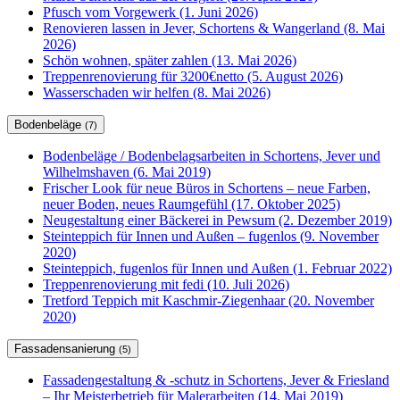
Pfusch vom Vorgewerk (1. Juni 2026)
Renovieren lassen in Jever, Schortens & Wangerland (8. Mai
2026)
Schön wohnen, später zahlen (13. Mai 2026)
Treppenrenovierung für 3200€netto (5. August 2026)
Wasserschaden wir helfen (8. Mai 2026)
Bodenbeläge
(7)
Bodenbeläge / Bodenbelagsarbeiten in Schortens, Jever und
Wilhelmshaven (6. Mai 2019)
Frischer Look für neue Büros in Schortens – neue Farben,
neuer Boden, neues Raumgefühl (17. Oktober 2025)
Neugestaltung einer Bäckerei in Pewsum (2. Dezember 2019)
Steinteppich für Innen und Außen – fugenlos (9. November
2020)
Steinteppich, fugenlos für Innen und Außen (1. Februar 2022)
Treppenrenovierung mit fedi (10. Juli 2026)
Tretford Teppich mit Kaschmir-Ziegenhaar (20. November
2020)
Fassadensanierung
(5)
Fassadengestaltung & -schutz in Schortens, Jever & Friesland
– Ihr Meisterbetrieb für Malerarbeiten (14. Mai 2019)