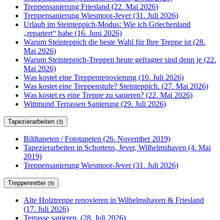
Treppensanierung Friesland (22. Mai 2026)
Treppensanierung Wiesmoor-Jever (31. Juli 2026)
Urlaub im Steinteppich-Modus: Wie ich Griechenland
„repariert“ habe (16. Juni 2026)
Warum Steinteppich die beste Wahl für Ihre Treppe ist (28.
Mai 2026)
Warum Steinteppich-Treppen heute gefragter sind denn je (22.
Mai 2026)
Was kostet eine Treppenrenovierung (10. Juli 2026)
Was kostet eine Treppenstufe? Steinteppich. (27. Mai 2026)
Was kostet es eine Treppe zu sanieren? (22. Mai 2026)
Wittmund Terrassen Sanierung (29. Juli 2026)
Tapezierarbeiten
(3)
Bildtapeten / Fototapeten (26. November 2019)
Tapezierarbeiten in Schortens, Jever, Wilhelmshaven (4. Mai
2019)
Treppensanierung Wiesmoor-Jever (31. Juli 2026)
Treppenretter
(9)
Alte Holztreppe renovieren in Wilhelmshaven & Friesland
(17. Juli 2026)
Terrasse sanieren. (28. Juli 2026)