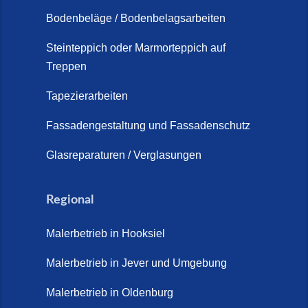
Schortens (19. März 2026)
Bodenbeläge / Bodenbelagsarbeiten
Steinteppich Außentreppe
Schortens | Rutschfest &
Steinteppich oder Marmorteppich auf
Treppen
langlebig | Maler Schortens (21.
April 2026)
Tapezierarbeiten
Steinteppich für Außentreppen –
Fassadengestaltung und Fassadenschutz
Vorteile, Kosten und Pflege (9.
Juli 2026)
Glasreparaturen / Verglasungen
Steinteppich im Innenbereich –
Natürlich. Modern. Langlebig.
Regional
(28. April 2026)
Malerbetrieb in Hooksiel
Steinteppich Schortens (26. Mai
2026)
Malerbetrieb in Jever und Umgebung
Steinteppich Wilhelmshaven (1.
Malerbetrieb in Oldenburg
Juni 2026)