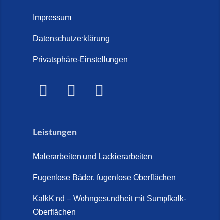
Treppenrenovierung oder neue
2026)
Treppe im Innenbereich? Der
Impressum
Marmor Treppe / Marmor
große Kosten-Vergleich (14. Juli
Steinteppich für den
Datenschutzerklärung
2026)
Außenbereich (28. Mai 2026)
Privatsphäre-Einstellungen
Treppenretter.de – Aus alt wird
Marmorkies-Steinteppich (26.
WOW! (6. Juli 2026)
Mai 2026)
Treppensanierung Friesland (2.
Marmorteppich auf Treppen (26.
Juli 2026)
Mai 2026)
Leistungen
So günstig kann eine moderne
Steinteppich-Sanierung sein!
Malerarbeiten und Lackierarbeiten
(22. Mai 2026)
Fugenlose Bäder, fugenlose Oberflächen
Steinteppich & Marmorteppich
auf Treppen: Die fugenlose
KalkKind – Wohngesundheit mit Sumpfkalk-
Sanierung direkt auf Fliesen in
Oberflächen