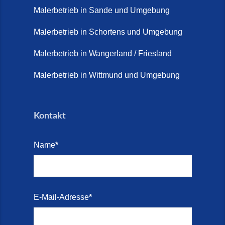
Malerbetrieb in Sande und Umgebung
Terrasse sanieren. (28. Juli
2026)
Malerbetrieb in Schortens und Umgebung
Treppe renovieren (14. Juli
Malerbetrieb in Wangerland / Friesland
2026)
Malerbetrieb in Wittmund und Umgebung
Treppen aus Friesland,
Schortens Jever (17. Juli 2026)
Kontakt
Treppenrenovierung in Zetel (7.
Juli 2026)
Name
*
Treppenrenovierung mit
Steinteppich | Schortens,
Wilhelmshaven & Friesland (29.
Mai 2026)
E-Mail-Adresse
*
Treppenretter – Wir sanieren