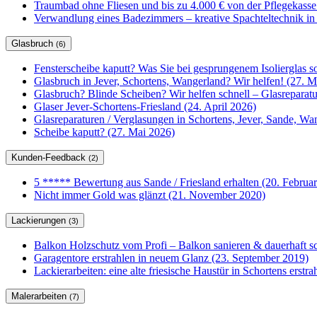
Traumbad ohne Fliesen und bis zu 4.000 € von der Pflegekasse
Verwandlung eines Badezimmers – kreative Spachteltechnik in
Glasbruch
(6)
Fensterscheibe kaputt? Was Sie bei gesprungenem Isolierglas so
Glasbruch in Jever, Schortens, Wangerland? Wir helfen! (27. M
Glasbruch? Blinde Scheiben? Wir helfen schnell – Glasrepar
Glaser Jever-Schortens-Friesland (24. April 2026)
Glasreparaturen / Verglasungen in Schortens, Jever, Sande, W
Scheibe kaputt? (27. Mai 2026)
Kunden-Feedback
(2)
5 ***** Bewertung aus Sande / Friesland erhalten (20. Februa
Nicht immer Gold was glänzt (21. November 2020)
Lackierungen
(3)
Balkon Holzschutz vom Profi – Balkon sanieren & dauerhaft sc
Garagentore erstrahlen in neuem Glanz (23. September 2019)
Lackierarbeiten: eine alte friesische Haustür in Schortens erstr
Malerarbeiten
(7)