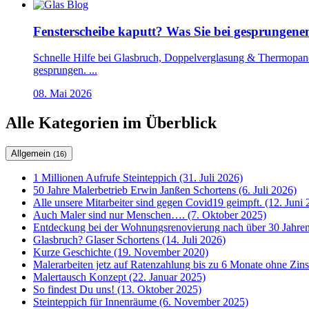
Fensterscheibe kaputt? Was Sie bei gesprungenem 
Schnelle Hilfe bei Glasbruch, Doppelverglasung & Thermopane-S
gesprungen. ...
08. Mai 2026
Alle Kategorien im Überblick
Allgemein
(16)
1 Millionen Aufrufe Steinteppich (31. Juli 2026)
50 Jahre Malerbetrieb Erwin Janßen Schortens (6. Juli 2026)
Alle unsere Mitarbeiter sind gegen Covid19 geimpft. (12. Juni 
Auch Maler sind nur Menschen…. (7. Oktober 2025)
Entdeckung bei der Wohnungsrenovierung nach über 30 Jahren
Glasbruch? Glaser Schortens (14. Juli 2026)
Kurze Geschichte (19. November 2020)
Malerarbeiten jetz auf Ratenzahlung bis zu 6 Monate ohne Zin
Malertausch Konzept (22. Januar 2025)
So findest Du uns! (13. Oktober 2025)
Steinteppich für Innenräume (6. November 2025)