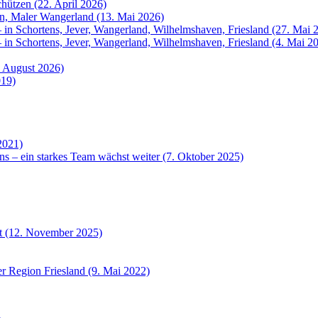
hützen (22. April 2026)
rn, Maler Wangerland (13. Mai 2026)
 in Schortens, Jever, Wangerland, Wilhelmshaven, Friesland (27. Mai 
 in Schortens, Jever, Wangerland, Wilhelmshaven, Friesland (4. Mai 2
. August 2026)
019)
2021)
ns – ein starkes Team wächst weiter (7. Oktober 2025)
et (12. November 2025)
r Region Friesland (9. Mai 2022)