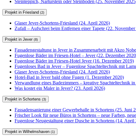
Steinteppich, Narturstein oder Steinboden (25. November 2025
Projekt in Friesland
(2)
Glaser Jever-Schortens-Friesland (24. April 2026)
Zufall – Aufschrei beim Entfernen einer Tapete (22. November
Projekt in Jever
(8)
Fassadengestaltung in Jever in Zusammenarbeit mit Akzo Nobel
Fugenlose Bäder im Friesen-Hotel – Jever (22. Dezember 2020
Fugenlose Bäder im Friesen-Hotel Jever (16. Dezember 2019)
Fugenloses Bad in Jever – Fugenlose Spachteltechnik mit Lam
Glaser Jever-Schortens-Friesland (24. April 2026)
Hotel-Bad in Jever bald ohne Fugen (1. Dezember 2020)
Verwandlung eines Badezimmers – kreative Spachteltechnik in
Was kostet ein Maler in Jever? (23. April 2026)
Projekt in Schortens
(3)
Fassadensanierung einer Gewerbehalle in Schortens (25. Juni 
Frischer Look für neue Büros in Schortens – neue Farben, ne
Fugenlose Neugestaltung einer Dusche in Schortens (14. April
Projekt in Wilhelmshaven
(1)