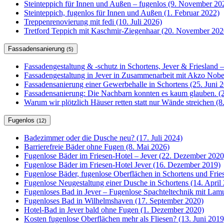
Steinteppich für Innen und Außen – fugenlos (9. November 20
Steinteppich, fugenlos für Innen und Außen (1. Februar 2022)
Treppenrenovierung mit fedi (10. Juli 2026)
Tretford Teppich mit Kaschmir-Ziegenhaar (20. November 202
Fassadensanierung
(5)
Fassadengestaltung & -schutz in Schortens, Jever & Friesland –
Fassadengestaltung in Jever in Zusammenarbeit mit Akzo Nobel
Fassadensanierung einer Gewerbehalle in Schortens (25. Juni 
Fassadensanierung: Die Nachbarn konnten es kaum glauben. (2
Warum wir plötzlich Häuser retten statt nur Wände streichen (
Fugenlos
(12)
Badezimmer oder die Dusche neu? (17. Juli 2024)
Barrierefreie Bäder ohne Fugen (8. Mai 2026)
Fugenlose Bäder im Friesen-Hotel – Jever (22. Dezember 2020
Fugenlose Bäder im Friesen-Hotel Jever (16. Dezember 2019)
Fugenlose Bäder, fugenlose Oberflächen in Schortens und Frie
Fugenlose Neugestaltung einer Dusche in Schortens (14. April
Fugenloses Bad in Jever – Fugenlose Spachteltechnik mit Lam
Fugenloses Bad in Wilhelmshaven (17. September 2020)
Hotel-Bad in Jever bald ohne Fugen (1. Dezember 2020)
Kosten fugenlose Oberflächen mehr als Fliesen? (13. Juni 2019