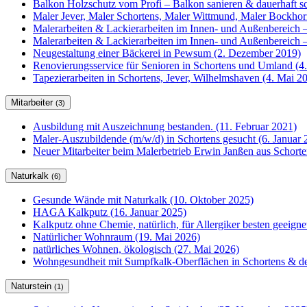
Balkon Holzschutz vom Profi – Balkon sanieren & dauerhaft sc
Maler Jever, Maler Schortens, Maler Wittmund, Maler Bockho
Malerarbeiten & Lackierarbeiten im Innen- und Außenbereich –
Malerarbeiten & Lackierarbeiten im Innen- und Außenbereich –
Neugestaltung einer Bäckerei in Pewsum (2. Dezember 2019)
Renovierungsservice für Senioren in Schortens und Umland (4
Tapezierarbeiten in Schortens, Jever, Wilhelmshaven (4. Mai 2
Mitarbeiter
(3)
Ausbildung mit Auszeichnung bestanden. (11. Februar 2021)
Maler-Auszubildende (m/w/d) in Schortens gesucht (6. Januar 
Neuer Mitarbeiter beim Malerbetrieb Erwin Janßen aus Schorte
Naturkalk
(6)
Gesunde Wände mit Naturkalk (10. Oktober 2025)
HAGA Kalkputz (16. Januar 2025)
Kalkputz ohne Chemie, natürlich, für Allergiker besten geeign
Natürlicher Wohnraum (19. Mai 2026)
natürliches Wohnen, ökologisch (27. Mai 2026)
Wohngesundheit mit Sumpfkalk-Oberflächen in Schortens & de
Naturstein
(1)