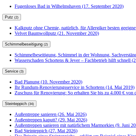
Fugenloses Bad in Wilhelmshaven (17. September 2020)
Putz
(2)
Kalkputz ohne Chemie, natürlich, für Allergiker besten geeign
Velvet Baumwollputz (21. November 2020)
Schimmelbeseitigung
(2)
Schimmelbeseitigung, Schimmel in der Wohnung, Sachverständ
Wasserschaden Schortens & Jever – Fachbetrieb hilft schnell (2
Service
(3)
Bad Planung (10. November 2020)
Ihr Rundum-Renovierungsservice in Schortens (14. Mai 2019)
Zuschuss für Renovierung: So erhalten Sie bis zu 4.000 € von 
Steinteppich
(34)
Außentreppe sanieren (26. Mai 2026)
Außentreppen kaputt? (29. Mai 2026)
Außentreppen sanieren mit natürlichem Marmorkies (9. Juni 20
Bad Steinteppich (27. Mai 2026)