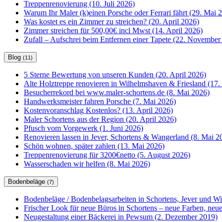
Treppenrenovierung (10. Juli 2026)
Warum Ihr Maler (k)einen Porsche oder Ferrari fährt (29. Mai 
Was kostet es ein Zimmer zu streichen? (20. April 2026)
Zimmer streichen für 500,00€ incl Mwst (14. April 2026)
Zufall – Aufschrei beim Entfernen einer Tapete (22. November
Blog
(11)
5 Sterne Bewertung von unseren Kunden (20. April 2026)
Alte Holztreppe renovieren in Wilhelmshaven & Friesland (17. 
Besucherrekord bei www.maler-schortens.de (8. Mai 2026)
Handwerksmeister fahren Porsche (7. Mai 2026)
Kostenvoranschlag Kostenlos? (13. April 2026)
Maler Schortens aus der Region (20. April 2026)
Pfusch vom Vorgewerk (1. Juni 2026)
Renovieren lassen in Jever, Schortens & Wangerland (8. Mai 2
Schön wohnen, später zahlen (13. Mai 2026)
Treppenrenovierung für 3200€netto (5. August 2026)
Wasserschaden wir helfen (8. Mai 2026)
Bodenbeläge
(7)
Bodenbeläge / Bodenbelagsarbeiten in Schortens, Jever und W
Frischer Look für neue Büros in Schortens – neue Farben, ne
Neugestaltung einer Bäckerei in Pewsum (2. Dezember 2019)