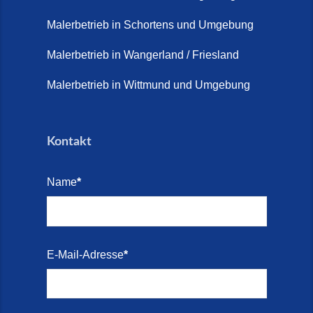
Terrasse sanieren. (28. Juli
2026)
Malerbetrieb in Schortens und Umgebung
Treppe renovieren (14. Juli
Malerbetrieb in Wangerland / Friesland
2026)
Malerbetrieb in Wittmund und Umgebung
Treppen aus Friesland,
Schortens Jever (17. Juli 2026)
Kontakt
Treppenrenovierung in Zetel (7.
Juli 2026)
Name
*
Treppenrenovierung mit
Steinteppich | Schortens,
Wilhelmshaven & Friesland (29.
Mai 2026)
E-Mail-Adresse
*
Treppenretter – Wir sanieren
Ihre alte Treppe (28. Mai 2026)