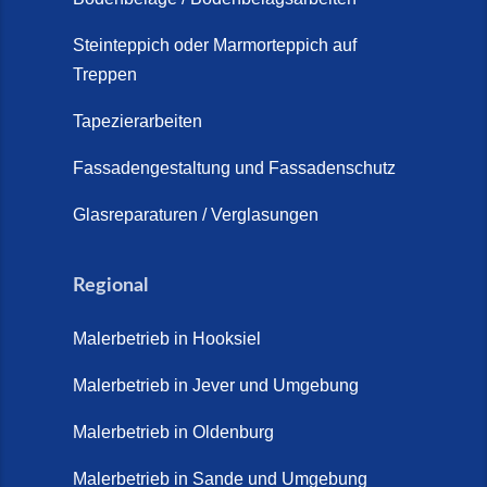
Steinteppich Außentreppe
Schortens | Rutschfest &
Steinteppich oder Marmorteppich auf
Treppen
langlebig | Maler Schortens (21.
April 2026)
Tapezierarbeiten
Steinteppich für Außentreppen –
Fassadengestaltung und Fassadenschutz
Vorteile, Kosten und Pflege (9.
Juli 2026)
Glasreparaturen / Verglasungen
Steinteppich im Innenbereich –
Natürlich. Modern. Langlebig.
Regional
(28. April 2026)
Malerbetrieb in Hooksiel
Steinteppich Schortens (26. Mai
2026)
Malerbetrieb in Jever und Umgebung
Steinteppich Wilhelmshaven (1.
Malerbetrieb in Oldenburg
Juni 2026)
Malerbetrieb in Sande und Umgebung