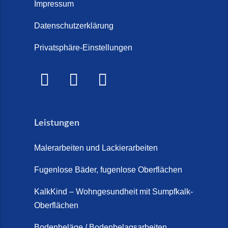
Treppe im Innenbereich? Der
Impressum
Marmor Treppe / Marmor
große Kosten-Vergleich (14. Juli
Steinteppich für den
Datenschutzerklärung
2026)
Außenbereich (28. Mai 2026)
Privatsphäre-Einstellungen
Treppenretter.de – Aus alt wird
Marmorkies-Steinteppich (26.
WOW! (6. Juli 2026)
Mai 2026)
Treppensanierung Friesland (2.
Marmorteppich auf Treppen (26.
Juli 2026)
Mai 2026)
Leistungen
So günstig kann eine moderne
Steinteppich-Sanierung sein!
Malerarbeiten und Lackierarbeiten
(22. Mai 2026)
Fugenlose Bäder, fugenlose Oberflächen
Steinteppich & Marmorteppich
auf Treppen: Die fugenlose
KalkKind – Wohngesundheit mit Sumpfkalk-
Sanierung direkt auf Fliesen in
Oberflächen
Schortens (19. März 2026)
Bodenbeläge / Bodenbelagsarbeiten