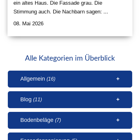
ein altes Haus. Die Fassade grau. Die
Stimmung auch. Die Nachbarn sagen: ...
08. Mai 2026
Alle Kategorien im Überblick
Allgemein
(16)
Blog
(11)
1 Millionen Aufrufe Steinteppich
Bodenbeläge
(7)
(31. Juli 2026)
50 Jahre Malerbetrieb Erwin
5 Sterne Bewertung von unseren