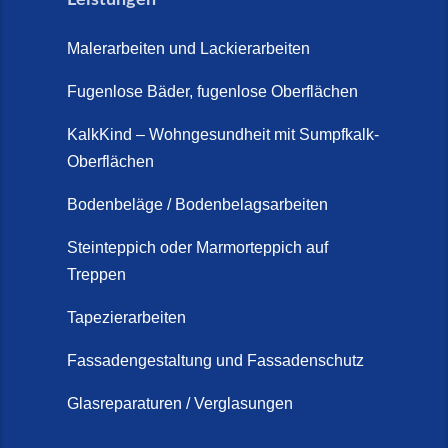
So günstig kann eine moderne
Steinteppich-Sanierung sein!
Malerarbeiten und Lackierarbeiten
(22. Mai 2026)
Fugenlose Bäder, fugenlose Oberflächen
Steinteppich & Marmorteppich
auf Treppen: Die fugenlose
KalkKind – Wohngesundheit mit Sumpfkalk-
Sanierung direkt auf Fliesen in
Oberflächen
Schortens (19. März 2026)
Bodenbeläge / Bodenbelagsarbeiten
Steinteppich Außentreppe
Schortens | Rutschfest &
Steinteppich oder Marmorteppich auf
Treppen
langlebig | Maler Schortens (21.
April 2026)
Tapezierarbeiten
Steinteppich für Außentreppen –
Fassadengestaltung und Fassadenschutz
Vorteile, Kosten und Pflege (9.
Juli 2026)
Glasreparaturen / Verglasungen
Steinteppich im Innenbereich –