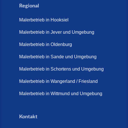
Natürlich. Modern. Langlebig.
Regional
(28. April 2026)
Malerbetrieb in Hooksiel
Steinteppich Schortens (26. Mai
2026)
Malerbetrieb in Jever und Umgebung
Steinteppich Wilhelmshaven (1.
Malerbetrieb in Oldenburg
Juni 2026)
Malerbetrieb in Sande und Umgebung
Terrasse sanieren. (28. Juli
2026)
Malerbetrieb in Schortens und Umgebung
Treppe renovieren (14. Juli
Malerbetrieb in Wangerland / Friesland
2026)
Malerbetrieb in Wittmund und Umgebung
Treppen aus Friesland,
Schortens Jever (17. Juli 2026)
Kontakt
Treppenrenovierung in Zetel (7.
Juli 2026)