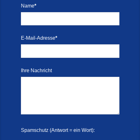
Name
*
Treppenrenovierung mit
Steinteppich | Schortens,
Wilhelmshaven & Friesland (29.
Mai 2026)
E-Mail-Adresse
*
Treppenretter – Wir sanieren
Ihre alte Treppe (28. Mai 2026)
Treppenretter aus Schortens –
Ihre Nachricht
Mit modernen Steinteppich- und
Marmorkies-Systemen (2. Juni
2026)
Treppensanierung
Aktionswochen (2. Juli 2026)
Treppensanierung Friesland (22.
Spamschutz (Antwort = ein Wort):
Mai 2026)