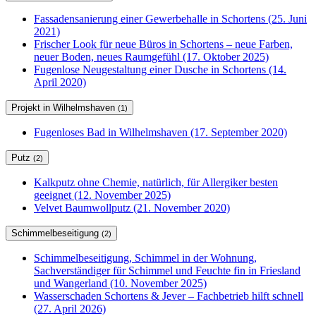
Fassadensanierung einer Gewerbehalle in Schortens (25. Juni
2021)
Frischer Look für neue Büros in Schortens – neue Farben,
neuer Boden, neues Raumgefühl (17. Oktober 2025)
Fugenlose Neugestaltung einer Dusche in Schortens (14.
April 2020)
Projekt in Wilhelmshaven
(1)
Fugenloses Bad in Wilhelmshaven (17. September 2020)
Putz
(2)
Kalkputz ohne Chemie, natürlich, für Allergiker besten
geeignet (12. November 2025)
Velvet Baumwollputz (21. November 2020)
Schimmelbeseitigung
(2)
Schimmelbeseitigung, Schimmel in der Wohnung,
Sachverständiger für Schimmel und Feuchte fin in Friesland
und Wangerland (10. November 2025)
Wasserschaden Schortens & Jever – Fachbetrieb hilft schnell
(27. April 2026)