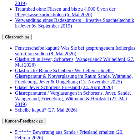
2019)
Traumbad ohne Fliesen und bis zu 4.000 € von der
Pflegekasse zurückholen (6. Mai 2026)
Verwandlung eines Badezimmers – kreative Spachteltechnik
in Jever (6. September 2019)
Glasbruch
(6)
Fensterscheibe kaputt? Was Sie bei gesprungenem Isolierglas
sofort tun sollten (8. Mai 2026)
Glasbruch in Jever, Schortens, Wangerland? Wir helfen! (27.
Mai 2026)
Glasbruch? Blinde Scheiben? Wir helfen schnell –
Glasreparatur & Notverglasung im Raum Sande, Wittmund,
Friedeburg, Jever & Umgebung (13. November 2025)
Glaser Jever-Schortens-Friesland (24. April 2026)
Glasreparaturen / Verglasungen in Schortens, Jever, Sande,
Wangerland, Friedeburg, Wittmund & Hooksiel (27. Mai
2019)
Scheibe kaputt? (27. Mai 2026)
Kunden-Feedback
(2)
5 ***** Bewertung aus Sande / Friesland erhalten (20.
Februar 2026)