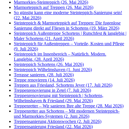
Marmorkies-Steinteppich (26. Mai 2026)
Marmorteppich auf Treppen (26. Mai 2026)
So günstig kann eine moderne Steinteppich-Sanierung sein!
(22. Mai 2026)
Steinteppich & Marmorteppich auf Treppen: Die fugenlose
Sanierung direkt auf Fliesen in Schortens (19. März 2026)
Steinteppich Außentreppe Schortens | Rutschfest & langlebig |
Maler Schortens (21. April 2026)
Steinteppich für Außentreppen – Vorteile, Kosten und Pflege
(9. Juli 2026)
Steinteppich im Innenbereich – Natürlich. Modern.
Langlebig. (28. April 2026)
Steinteppich Schortens (26. Mai 2026)
Steinteppich Wilhelmshaven (1. Juni 2026)
Terrasse sanieren. (28. Juli 2026)
Treppe renovieren (14. Juli 2026)
Treppen aus Friesland, Schortens Jever (17. Juli 2026)
Treppenrenovierung in Zetel (7. Juli 2026)
Treppenrenovierung mit Steinteppich | Schortens,
Wilhelmshaven & Friesland (29. Mai 2026)
Treppenretter – Wir sanieren Ihre alte Treppe (28. Mai 2026)
Treppenretter aus Schortens – Mit modernen Steinteppich-
und Marmorkies-Systemen (2. Juni 2026)
Treppensanierung Aktionswochen (2. Juli 2026)
Treppensanierung Friesland (22. Mai 2026)