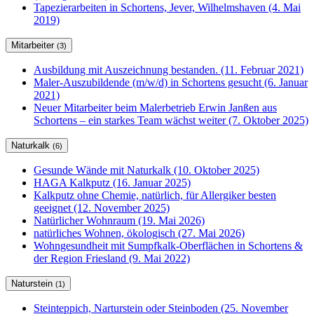
Tapezierarbeiten in Schortens, Jever, Wilhelmshaven (4. Mai
2019)
Mitarbeiter
(3)
Ausbildung mit Auszeichnung bestanden. (11. Februar 2021)
Maler-Auszubildende (m/w/d) in Schortens gesucht (6. Januar
2021)
Neuer Mitarbeiter beim Malerbetrieb Erwin Janßen aus
Schortens – ein starkes Team wächst weiter (7. Oktober 2025)
Naturkalk
(6)
Gesunde Wände mit Naturkalk (10. Oktober 2025)
HAGA Kalkputz (16. Januar 2025)
Kalkputz ohne Chemie, natürlich, für Allergiker besten
geeignet (12. November 2025)
Natürlicher Wohnraum (19. Mai 2026)
natürliches Wohnen, ökologisch (27. Mai 2026)
Wohngesundheit mit Sumpfkalk-Oberflächen in Schortens &
der Region Friesland (9. Mai 2022)
Naturstein
(1)
Steinteppich, Narturstein oder Steinboden (25. November