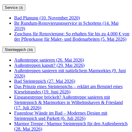
Service
(3)
Bad Planung (10. November 2020)
Ihr Rundum-Renovierungsservice in Schortens (14. Mai
2019)
Zuschuss für Renovierung: So erhalten Sie bis zu 4.000 € von
der Pflegekasse für Maler- und Bodenarbeiten (5. Mai 2026)
Steinteppich
(34)
Außentreppe sanieren (26. Mai 2026)
Außentreppen kaputt? (29. Mai 2026)
Außentreppen sanieren mit natürlichem Marmorkies (9. Juni
2026)
Bad Steinteppich (27. Mai 2026)
Das Prinzip eines Steinteppichs – erklärt am Beispiel eines
Kieselstrandes (19. Juni 2026)
Eingangstreppe bröckelt? Außentreppe sanieren mit
Steinteppich & Marmorkies in Wilhelmshaven & Friesland
(17. Juli 2026)
Fugenlose Wände im Bad – Modernes Design mit
Steinteppich und Parkett (6. Juli 2026)
Marmor Treppe / Marmor Steinteppich für den Außenbereich
(28. Mai 2026)