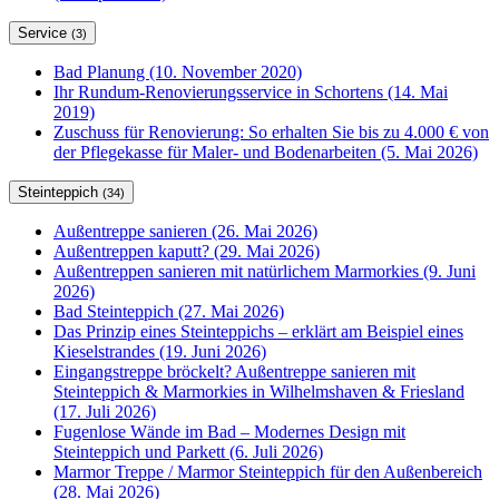
Service
(3)
Bad Planung (10. November 2020)
Ihr Rundum-Renovierungsservice in Schortens (14. Mai
2019)
Zuschuss für Renovierung: So erhalten Sie bis zu 4.000 € von
der Pflegekasse für Maler- und Bodenarbeiten (5. Mai 2026)
Steinteppich
(34)
Außentreppe sanieren (26. Mai 2026)
Außentreppen kaputt? (29. Mai 2026)
Außentreppen sanieren mit natürlichem Marmorkies (9. Juni
2026)
Bad Steinteppich (27. Mai 2026)
Das Prinzip eines Steinteppichs – erklärt am Beispiel eines
Kieselstrandes (19. Juni 2026)
Eingangstreppe bröckelt? Außentreppe sanieren mit
Steinteppich & Marmorkies in Wilhelmshaven & Friesland
(17. Juli 2026)
Fugenlose Wände im Bad – Modernes Design mit
Steinteppich und Parkett (6. Juli 2026)
Marmor Treppe / Marmor Steinteppich für den Außenbereich
(28. Mai 2026)