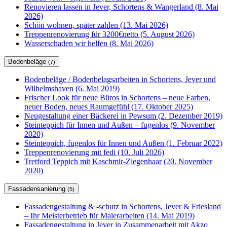
Renovieren lassen in Jever, Schortens & Wangerland (8. Mai
2026)
Schön wohnen, später zahlen (13. Mai 2026)
Treppenrenovierung für 3200€netto (5. August 2026)
Wasserschaden wir helfen (8. Mai 2026)
Bodenbeläge
(7)
Bodenbeläge / Bodenbelagsarbeiten in Schortens, Jever und
Wilhelmshaven (6. Mai 2019)
Frischer Look für neue Büros in Schortens – neue Farben,
neuer Boden, neues Raumgefühl (17. Oktober 2025)
Neugestaltung einer Bäckerei in Pewsum (2. Dezember 2019)
Steinteppich für Innen und Außen – fugenlos (9. November
2020)
Steinteppich, fugenlos für Innen und Außen (1. Februar 2022)
Treppenrenovierung mit fedi (10. Juli 2026)
Tretford Teppich mit Kaschmir-Ziegenhaar (20. November
2020)
Fassadensanierung
(5)
Fassadengestaltung & -schutz in Schortens, Jever & Friesland
– Ihr Meisterbetrieb für Malerarbeiten (14. Mai 2019)
Fassadengestaltung in Jever in Zusammenarbeit mit Akzo