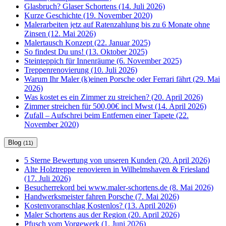
Glasbruch? Glaser Schortens (14. Juli 2026)
Kurze Geschichte (19. November 2020)
Malerarbeiten jetz auf Ratenzahlung bis zu 6 Monate ohne
Zinsen (12. Mai 2026)
Malertausch Konzept (22. Januar 2025)
So findest Du uns! (13. Oktober 2025)
Steinteppich für Innenräume (6. November 2025)
Treppenrenovierung (10. Juli 2026)
Warum Ihr Maler (k)einen Porsche oder Ferrari fährt (29. Mai
2026)
Was kostet es ein Zimmer zu streichen? (20. April 2026)
Zimmer streichen für 500,00€ incl Mwst (14. April 2026)
Zufall – Aufschrei beim Entfernen einer Tapete (22.
November 2020)
Blog
(11)
5 Sterne Bewertung von unseren Kunden (20. April 2026)
Alte Holztreppe renovieren in Wilhelmshaven & Friesland
(17. Juli 2026)
Besucherrekord bei www.maler-schortens.de (8. Mai 2026)
Handwerksmeister fahren Porsche (7. Mai 2026)
Kostenvoranschlag Kostenlos? (13. April 2026)
Maler Schortens aus der Region (20. April 2026)
Pfusch vom Vorgewerk (1. Juni 2026)