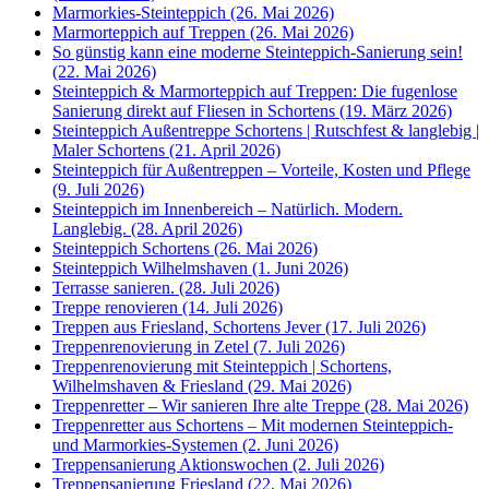
Marmorkies-Steinteppich (26. Mai 2026)
Marmorteppich auf Treppen (26. Mai 2026)
So günstig kann eine moderne Steinteppich-Sanierung sein!
(22. Mai 2026)
Steinteppich & Marmorteppich auf Treppen: Die fugenlose
Sanierung direkt auf Fliesen in Schortens (19. März 2026)
Steinteppich Außentreppe Schortens | Rutschfest & langlebig |
Maler Schortens (21. April 2026)
Steinteppich für Außentreppen – Vorteile, Kosten und Pflege
(9. Juli 2026)
Steinteppich im Innenbereich – Natürlich. Modern.
Langlebig. (28. April 2026)
Steinteppich Schortens (26. Mai 2026)
Steinteppich Wilhelmshaven (1. Juni 2026)
Terrasse sanieren. (28. Juli 2026)
Treppe renovieren (14. Juli 2026)
Treppen aus Friesland, Schortens Jever (17. Juli 2026)
Treppenrenovierung in Zetel (7. Juli 2026)
Treppenrenovierung mit Steinteppich | Schortens,
Wilhelmshaven & Friesland (29. Mai 2026)
Treppenretter – Wir sanieren Ihre alte Treppe (28. Mai 2026)
Treppenretter aus Schortens – Mit modernen Steinteppich-
und Marmorkies-Systemen (2. Juni 2026)
Treppensanierung Aktionswochen (2. Juli 2026)
Treppensanierung Friesland (22. Mai 2026)