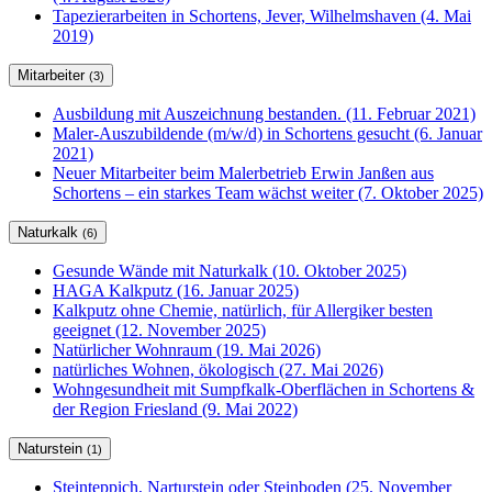
Tapezierarbeiten in Schortens, Jever, Wilhelmshaven (4. Mai
2019)
Mitarbeiter
(3)
Ausbildung mit Auszeichnung bestanden. (11. Februar 2021)
Maler-Auszubildende (m/w/d) in Schortens gesucht (6. Januar
2021)
Neuer Mitarbeiter beim Malerbetrieb Erwin Janßen aus
Schortens – ein starkes Team wächst weiter (7. Oktober 2025)
Naturkalk
(6)
Gesunde Wände mit Naturkalk (10. Oktober 2025)
HAGA Kalkputz (16. Januar 2025)
Kalkputz ohne Chemie, natürlich, für Allergiker besten
geeignet (12. November 2025)
Natürlicher Wohnraum (19. Mai 2026)
natürliches Wohnen, ökologisch (27. Mai 2026)
Wohngesundheit mit Sumpfkalk-Oberflächen in Schortens &
der Region Friesland (9. Mai 2022)
Naturstein
(1)
Steinteppich, Narturstein oder Steinboden (25. November