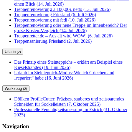
einen Blick (14. Juli 2026)
Treppenrenovierung 3.100,00€ netto (13. Juli 2026)
Treppenrenovierung Friesland (6. Juli 2026)
Treppenrenovierung mit fedi (10. Juli 2026)
Treppenrenovierung oder neue Treppe im Innenbereich? Der
große Kosten-Vergleich (14. Juli 2026)
Treppenretter.de – Aus alt wird WOW! (6. Juli 2026)
Treppensanierung Friesland (2. Juli 2026)
Urlaub
(2)
Das Prinzip eines Steinteppichs – erklärt am Beispiel eines
Kieselstrandes (19. Juni 2026)
Urlaub im Steinteppich-Modus: Wie ich Griechenland
„repariert“ habe (16. Juni 2026)
Werkzeug
(2)
Döllken ProfileCutter: Präzises, sauberes und zeitsparendes
Schneiden für Sockelleisten (7. Oktober 2025)
Professionelle Feuchtigkeitsmessung im Estrich (31. Oktober
2025)
Navigation