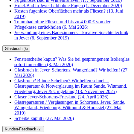
Fugenloses Bad in Wilhelmshaven (17. September 2020)
Hotel-Bad in Jever bald ohne Fugen (1. Dezember 2020)
Kosten fugenlose Oberflächen mehr als Fliesen? (13. Juni
2019)
Traumbad ohne Fliesen und bis zu 4.000 € von der
Pflegekasse zurückholen (6. Mai 2026)
Verwandlung eines Badezimmers – kreative Spachteltechnik
in Jever (6. September 2019)
Glasbruch
(6)
Fensterscheibe kaputt? Was Sie bei gesprungenem Isolierglas
sofort tun sollten (8. Mai 2026)
Glasbruch in Jever, Schortens, Wangerland? Wir helfen! (27.
Mai 2026)
Glasbruch? Blinde Scheiben? Wir helfen schnell –
Glasreparatur & Notverglasung im Raum Sande, Wittmund,
Friedeburg, Jever & Umgebung (13. November 2025)
Glaser Jever-Schortens-Friesland (24. April 2026)
Glasreparaturen / Verglasungen in Schortens, Jever, Sande,
Wangerland, Friedeburg, Wittmund & Hooksiel (27. Mai
2019)
Scheibe kaputt? (27. Mai 2026)
Kunden-Feedback
(2)