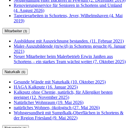
Neugestaltung einer Bäckerei in Pewsum (2. Dezember 2019)
Renovierungsservice für Senioren in Schortens und Umland
(4. August 2026)
Tapezierarbeiten in Schortens, Jever, Wilhelmshaven (4. Mai
2019)
Mitarbeiter
(3)
Ausbildung mit Auszeichnung bestanden. (11. Februar 2021)
Maler-Auszubildende (m/w/d) in Schortens gesucht (6. Januar
2021)
Neuer Mitarbeiter beim Malerbetrieb Erwin Janßen aus
Schortens – ein starkes Team wächst weiter (7. Oktober 2025)
Naturkalk
(6)
Gesunde Wände mit Naturkalk (10. Oktober 2025)
HAGA Kalkputz (16. Januar 2025)
Kalkputz ohne Chemie, natürlich, für Allergiker besten
geeignet (12. November 2025)
Natürlicher Wohnraum (19. Mai 2026)
natürliches Wohnen, ökologisch (27. Mai 2026)
Wohngesundheit mit Sumpfkalk-Oberflächen in Schortens &
der Region Friesland (9. Mai 2022)