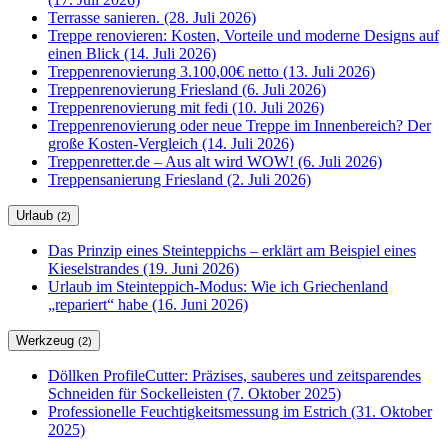
Terrasse sanieren. (28. Juli 2026)
Treppe renovieren: Kosten, Vorteile und moderne Designs auf
einen Blick (14. Juli 2026)
Treppenrenovierung 3.100,00€ netto (13. Juli 2026)
Treppenrenovierung Friesland (6. Juli 2026)
Treppenrenovierung mit fedi (10. Juli 2026)
Treppenrenovierung oder neue Treppe im Innenbereich? Der
große Kosten-Vergleich (14. Juli 2026)
Treppenretter.de – Aus alt wird WOW! (6. Juli 2026)
Treppensanierung Friesland (2. Juli 2026)
Urlaub
(2)
Das Prinzip eines Steinteppichs – erklärt am Beispiel eines
Kieselstrandes (19. Juni 2026)
Urlaub im Steinteppich-Modus: Wie ich Griechenland
„repariert“ habe (16. Juni 2026)
Werkzeug
(2)
Döllken ProfileCutter: Präzises, sauberes und zeitsparendes
Schneiden für Sockelleisten (7. Oktober 2025)
Professionelle Feuchtigkeitsmessung im Estrich (31. Oktober
2025)