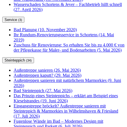
Wasserschaden Schortens & Jever – Fachbetrieb hilft schnell
(27. April 2026)
Service
(3)
Bad Planung (10. November 2020)
Ihr Rundum-Renovierungsservice in Schortens (14. Mai
2019)
Zuschuss für Renovierung: So erhalten Sie bis zu 4.000 € von
der Pflegekasse für Maler- und Bodenarbeiten (5. Mai 2026)
Steinteppich
(34)
Außentreppe sanieren (26. Mai 2026)
Außentreppen kaputt? (29. Mai 2026)
Außentreppen sanieren mit natürlichem Marmorkies (9. Juni
2026)
Bad Steinteppich (27. Mai 2026)
Das Prinzip eines Steinteppichs – erklärt am Beispiel eines
Kieselstrandes (19. Juni 2026)
Eingangstreppe bröckelt? Außentreppe sanieren mit
Steinteppich & Marmorkies in Wilhelmshaven & Friesland
(17. Juli 2026)
Fugenlose Wände im Bad – Modernes Design mit
Steinteppich und Parkett (6. Juli 2026)