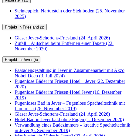
Naturstein
(1)
Steinteppich, Narturstein oder Steinboden (25. November
2025)
Projekt in Friesland
(2)
Glaser Jever-Schortens-Friesland (24. April 2026)
Zufall – Aufschrei beim Entfernen einer Tapete (22.
November 2020)
Projekt in Jever
(8)
Fassadengestaltung in Jever in Zusammenarbeit mit Akzo
Nobel Deco (3. Juli 2024)
Fugenlose Bäder im Friesen-Hotel – Jever (22. Dezember
2020)
Fugenlose Bäder im Friesen-Hotel Jever (16. Dezember
2019)
Fugenloses Bad in Jever – Fugenlose Spachteltechnik mit
Lamurista (26. November 2019)
Glaser Jever-Schortens-Friesland (24. April 2026)
Hotel-Bad in Jever bald ohne Fugen (1. Dezember 2020)
Verwandlung eines Badezimmers – kreative Spachteltechnik
in Jever (6. September 2019)
Was kostet ein Maler in Jever? (23. April 2026)