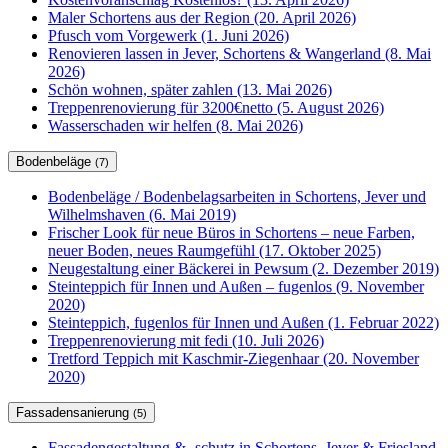
Maler Schortens aus der Region (20. April 2026)
Pfusch vom Vorgewerk (1. Juni 2026)
Renovieren lassen in Jever, Schortens & Wangerland (8. Mai
2026)
Schön wohnen, später zahlen (13. Mai 2026)
Treppenrenovierung für 3200€netto (5. August 2026)
Wasserschaden wir helfen (8. Mai 2026)
Bodenbeläge
(7)
Bodenbeläge / Bodenbelagsarbeiten in Schortens, Jever und
Wilhelmshaven (6. Mai 2019)
Frischer Look für neue Büros in Schortens – neue Farben,
neuer Boden, neues Raumgefühl (17. Oktober 2025)
Neugestaltung einer Bäckerei in Pewsum (2. Dezember 2019)
Steinteppich für Innen und Außen – fugenlos (9. November
2020)
Steinteppich, fugenlos für Innen und Außen (1. Februar 2022)
Treppenrenovierung mit fedi (10. Juli 2026)
Tretford Teppich mit Kaschmir-Ziegenhaar (20. November
2020)
Fassadensanierung
(5)
Fassadengestaltung & -schutz in Schortens, Jever & Friesland