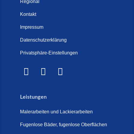
Regional
Modernes Design mit
Juli 2026)
Steinteppich und Parkett (6. Juli
Kontakt
Treppenrenovierung oder neue
2026)
Treppe im Innenbereich? Der
Impressum
Marmor Treppe / Marmor
große Kosten-Vergleich (14. Juli
Steinteppich für den
Datenschutzerklärung
2026)
Außenbereich (28. Mai 2026)
Privatsphäre-Einstellungen
Treppenretter.de – Aus alt wird
Marmorkies-Steinteppich (26.
WOW! (6. Juli 2026)
Mai 2026)
Treppensanierung Friesland (2.
Marmorteppich auf Treppen (26.
Juli 2026)
Mai 2026)
Leistungen
So günstig kann eine moderne
Steinteppich-Sanierung sein!
Malerarbeiten und Lackierarbeiten
(22. Mai 2026)
Fugenlose Bäder, fugenlose Oberflächen
Steinteppich & Marmorteppich