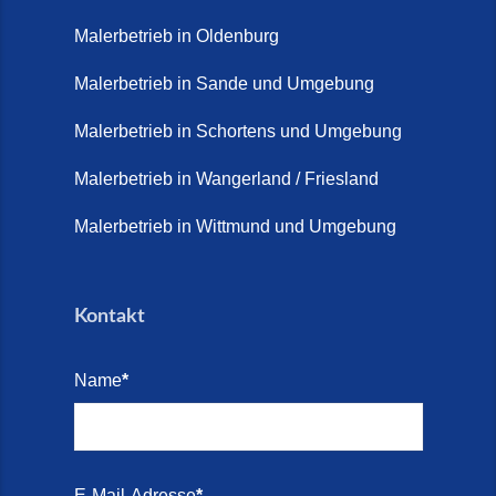
Steinteppich Wilhelmshaven (1.
Malerbetrieb in Oldenburg
Juni 2026)
Malerbetrieb in Sande und Umgebung
Terrasse sanieren. (28. Juli
2026)
Malerbetrieb in Schortens und Umgebung
Treppe renovieren (14. Juli
Malerbetrieb in Wangerland / Friesland
2026)
Malerbetrieb in Wittmund und Umgebung
Treppen aus Friesland,
Schortens Jever (17. Juli 2026)
Kontakt
Treppenrenovierung in Zetel (7.
Juli 2026)
Name
*
Treppenrenovierung mit
Steinteppich | Schortens,
Wilhelmshaven & Friesland (29.
Mai 2026)
E-Mail-Adresse
*