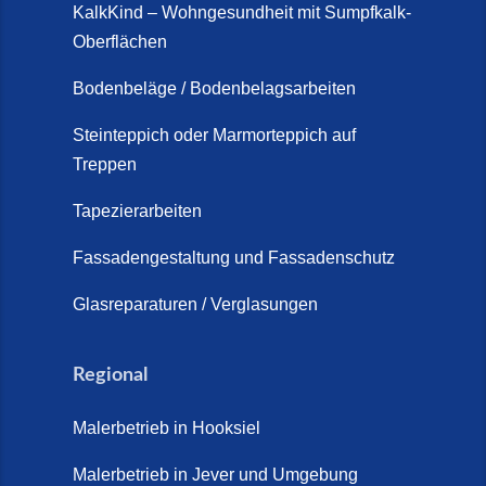
auf Treppen: Die fugenlose
KalkKind – Wohngesundheit mit Sumpfkalk-
Sanierung direkt auf Fliesen in
Oberflächen
Schortens (19. März 2026)
Bodenbeläge / Bodenbelagsarbeiten
Steinteppich Außentreppe
Schortens | Rutschfest &
Steinteppich oder Marmorteppich auf
Treppen
langlebig | Maler Schortens (21.
April 2026)
Tapezierarbeiten
Steinteppich für Außentreppen –
Fassadengestaltung und Fassadenschutz
Vorteile, Kosten und Pflege (9.
Juli 2026)
Glasreparaturen / Verglasungen
Steinteppich im Innenbereich –
Natürlich. Modern. Langlebig.
Regional
(28. April 2026)
Malerbetrieb in Hooksiel
Steinteppich Schortens (26. Mai
2026)
Malerbetrieb in Jever und Umgebung