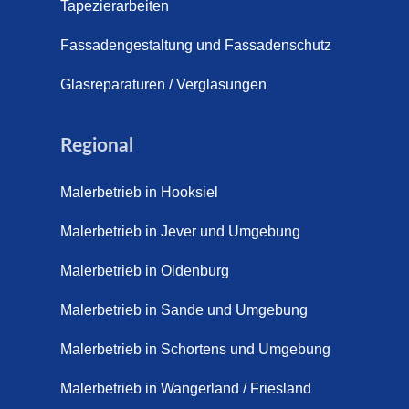
s (21. April 2026)
Tapezierarbeiten
pich für Außentreppen – Vorteile, Kosten und Pflege (9. Juli
Fassadengestaltung und Fassadenschutz
pich im Innenbereich – Natürlich. Modern. Langlebig. (28. Ap
Glasreparaturen / Verglasungen
ppich Schortens (26. Mai 2026)
Regional
ppich Wilhelmshaven (1. Juni 2026)
Malerbetrieb in Hooksiel
 sanieren. (28. Juli 2026)
Malerbetrieb in Jever und Umgebung
enovieren (14. Juli 2026)
aus Friesland, Schortens Jever (17. Juli 2026)
Malerbetrieb in Oldenburg
enovierung in Zetel (7. Juli 2026)
Malerbetrieb in Sande und Umgebung
renovierung mit Steinteppich | Schortens, Wilhelmshaven &
Malerbetrieb in Schortens und Umgebung
d (29. Mai 2026)
Malerbetrieb in Wangerland / Friesland
etter – Wir sanieren Ihre alte Treppe (28. Mai 2026)