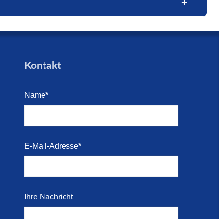
trandes
trandes
Blick
e (16.
den für
Kontakt
arkett
Name
*
i 2026)
Kosten-
E-Mail-Adresse
*
i 2026)
 direkt
Ihre Nachricht
r