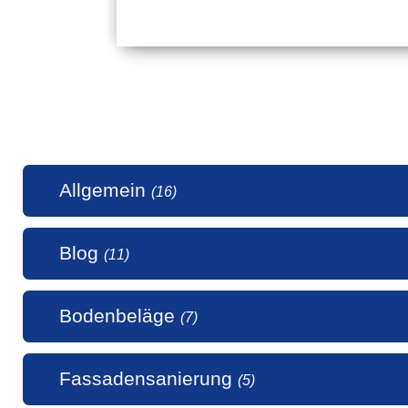
Allgemein
(16)
Blog
(11)
1 Millio
Bodenbeläge
(7)
50 Jahr
5 Stern
Alle uns
Fassadensanierung
(5)
Alte Hol