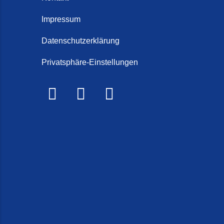
Schorten
Steintep
Impressum
Steintep
Datenschutzerklärung
2026)
Privatsphäre-Einstellungen
Steinte
Steinte
Terrasse
Treppe r
Treppen 
Treppenr
Treppen
Frieslan
Treppenr