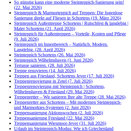
So günstig kann eine moderne Steinteppich-Sanierung sein!
(22. Mai 2026)
Steinteppich & Marmorteppich auf Treppen: Die fugenlose
Sanierung direkt auf Fliesen in Schortens (19. März 2026)
Steinteppich Außentreppe Schortens | Rutschfest & langlebig |
Maler Schortens (21. April 2026)
Steinteppich für Außentreppen – Vorteile, Kosten und Pflege
(9. Juli 2026)
Steinteppich im Innenbereich – Natürlich. Modern.
Langlebig. (28. April 2026)
Steinteppich Schortens (26. Mai 2026)
Steinteppich Wilhelmshaven (1. Juni 2026)
Terrasse sanieren. (28. Juli 2026)
Treppe renovieren (14. Juli 2026)
Treppen aus Friesland, Schortens Jever (17. Juli 2026)
Treppenrenovierung in Zetel (7. Juli 2026)
Treppenrenovierung mit Steinteppich | Schortens,
Wilhelmshaven & Friesland (29. Mai 2026)
Treppenretter – Wir sanieren Ihre alte Treppe (28. Mai 2026)
Treppenretter aus Schortens – Mit modernen Steinteppich-
und Marmorkies-Systemen (2. Juni 2026)
Treppensanierung Aktionswochen (2. Juli 2026)
Treppensanierung Friesland (22. Mai 2026)
Treppensanierung Wiesmoor-Jever (31. Juli 2026)
Urlaub im Steinteppich-Modus: Wie ich Griechenland