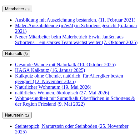
Mitarbeiter
(3)
Ausbildung mit Auszeichnung bestanden. (11. Februar 2021)
Maler-Auszubildende (m/w/d) in Schortens gesucht (6. Januar
2021)
Neuer Mitarbeiter beim Malerbetrieb Erwin Janßen aus
Schortens – ein starkes Team wächst weiter (7. Oktober 2025)
Naturkalk
(6)
Gesunde Wände mit Naturkalk (10. Oktober 2025)
HAGA Kalkputz (16. Januar 2025)
Kalkputz ohne Chemie, natürlich, für Allergiker besten
geeignet (12. November 2025)
Natürlicher Wohnraum (19. Mai 2026)
natürliches Wohnen, ökologisch (27. Mai 2026)
Wohngesundheit mit Sumpfkalk-Oberflächen in Schortens &
der Region Friesland (9. Mai 2022)
Naturstein
(1)
Steinteppich, Narturstein oder Steinboden (25. November
2025)