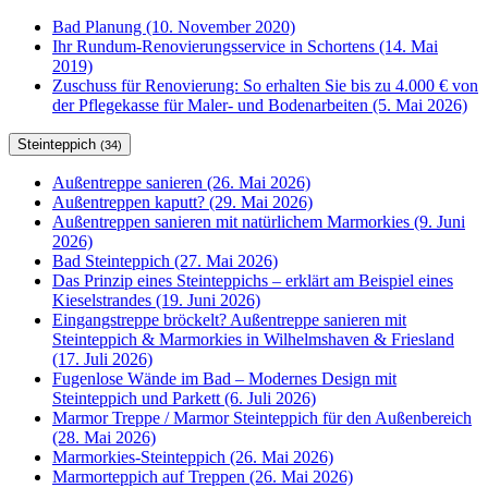
Bad Planung (10. November 2020)
Ihr Rundum-Renovierungsservice in Schortens (14. Mai
2019)
Zuschuss für Renovierung: So erhalten Sie bis zu 4.000 € von
der Pflegekasse für Maler- und Bodenarbeiten (5. Mai 2026)
Steinteppich
(34)
Außentreppe sanieren (26. Mai 2026)
Außentreppen kaputt? (29. Mai 2026)
Außentreppen sanieren mit natürlichem Marmorkies (9. Juni
2026)
Bad Steinteppich (27. Mai 2026)
Das Prinzip eines Steinteppichs – erklärt am Beispiel eines
Kieselstrandes (19. Juni 2026)
Eingangstreppe bröckelt? Außentreppe sanieren mit
Steinteppich & Marmorkies in Wilhelmshaven & Friesland
(17. Juli 2026)
Fugenlose Wände im Bad – Modernes Design mit
Steinteppich und Parkett (6. Juli 2026)
Marmor Treppe / Marmor Steinteppich für den Außenbereich
(28. Mai 2026)
Marmorkies-Steinteppich (26. Mai 2026)
Marmorteppich auf Treppen (26. Mai 2026)