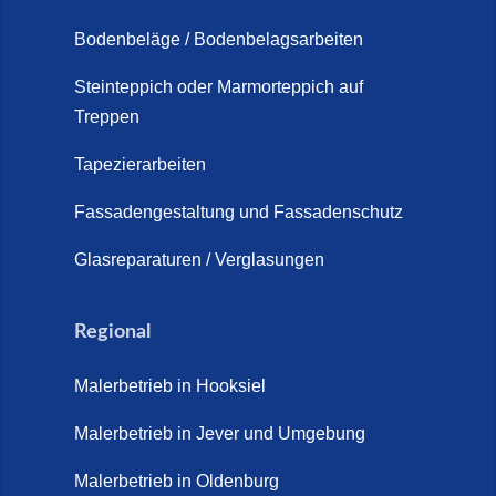
Schortens (19. März 2026)
Bodenbeläge / Bodenbelagsarbeiten
Steinteppich Außentreppe
Schortens | Rutschfest &
Steinteppich oder Marmorteppich auf
Treppen
langlebig | Maler Schortens (21.
April 2026)
Tapezierarbeiten
Steinteppich für Außentreppen –
Fassadengestaltung und Fassadenschutz
Vorteile, Kosten und Pflege (9.
Juli 2026)
Glasreparaturen / Verglasungen
Steinteppich im Innenbereich –
Natürlich. Modern. Langlebig.
Regional
(28. April 2026)
Malerbetrieb in Hooksiel
Steinteppich Schortens (26. Mai
2026)
Malerbetrieb in Jever und Umgebung
Steinteppich Wilhelmshaven (1.
Malerbetrieb in Oldenburg