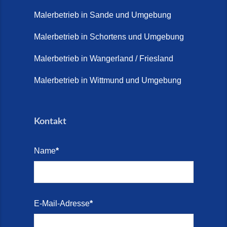
Juni 2026)
Malerbetrieb in Sande und Umgebung
Terrasse sanieren. (28. Juli
2026)
Malerbetrieb in Schortens und Umgebung
Treppe renovieren (14. Juli
Malerbetrieb in Wangerland / Friesland
2026)
Malerbetrieb in Wittmund und Umgebung
Treppen aus Friesland,
Schortens Jever (17. Juli 2026)
Kontakt
Treppenrenovierung in Zetel (7.
Juli 2026)
Name
*
Treppenrenovierung mit
Steinteppich | Schortens,
Wilhelmshaven & Friesland (29.
Mai 2026)
E-Mail-Adresse
*
Treppenretter – Wir sanieren