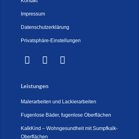
Kontakt
Treppenrenovierung oder neue
2026)
Treppe im Innenbereich? Der
Impressum
Marmor Treppe / Marmor
große Kosten-Vergleich (14. Juli
Steinteppich für den
Datenschutzerklärung
2026)
Außenbereich (28. Mai 2026)
Privatsphäre-Einstellungen
Treppenretter.de – Aus alt wird
Marmorkies-Steinteppich (26.
WOW! (6. Juli 2026)
Mai 2026)
Treppensanierung Friesland (2.
Marmorteppich auf Treppen (26.
Juli 2026)
Mai 2026)
Leistungen
So günstig kann eine moderne
Steinteppich-Sanierung sein!
Malerarbeiten und Lackierarbeiten
(22. Mai 2026)
Fugenlose Bäder, fugenlose Oberflächen
Steinteppich & Marmorteppich
auf Treppen: Die fugenlose
KalkKind – Wohngesundheit mit Sumpfkalk-
Sanierung direkt auf Fliesen in
Oberflächen