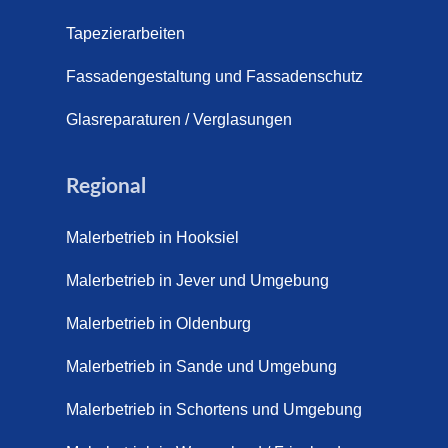
pich Außentreppe Schortens | Rutschfest & langlebig | Male
s (21. April 2026)
Tapezierarbeiten
pich für Außentreppen – Vorteile, Kosten und Pflege (9. Juli
Fassadengestaltung und Fassadenschutz
pich im Innenbereich – Natürlich. Modern. Langlebig. (28. Ap
Glasreparaturen / Verglasungen
ppich Schortens (26. Mai 2026)
Regional
ppich Wilhelmshaven (1. Juni 2026)
Malerbetrieb in Hooksiel
 sanieren. (28. Juli 2026)
Malerbetrieb in Jever und Umgebung
enovieren (14. Juli 2026)
aus Friesland, Schortens Jever (17. Juli 2026)
Malerbetrieb in Oldenburg
enovierung in Zetel (7. Juli 2026)
Malerbetrieb in Sande und Umgebung
renovierung mit Steinteppich | Schortens, Wilhelmshaven &
Malerbetrieb in Schortens und Umgebung
d (29. Mai 2026)