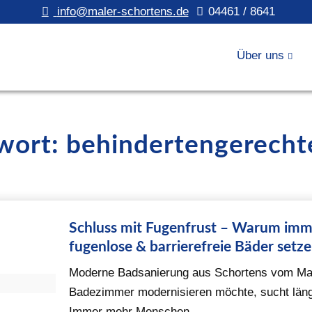
info@maler-schortens.de
04461 / 8641
Über uns
gwort: behindertengerech
Schluss mit Fugenfrust – Warum im
fugenlose & barrierefreie Bäder setz
Moderne Badsanierung aus Schortens vom Mal
Badezimmer modernisieren möchte, sucht längs
Immer mehr Menschen ...