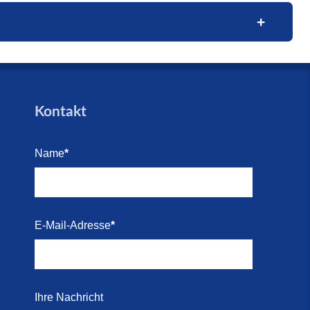
026)
trandes
trandes
Blick
e (16.
den für
Kontakt
arkett
Name
*
i 2026)
Kosten-
E-Mail-Adresse
*
i 2026)
 direkt
Ihre Nachricht