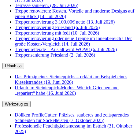
Terrasse sanieren. (28. Juli 2026)
Treppe renovieren: Kosten, Vorteile und moderne Designs auf
einen Blick (14. Juli 2026)
Treppenrenovierung 3.100,00€ netto (13. Juli 2026)
Treppenrenovierung Friesland (6. Juli 2026)
Treppenrenovierung mit fedi (10. Juli 2026)
Treppenrenovierung oder neue Treppe im Innenbereich? Der
große Kosten-Vergleich (14. Juli 2026)
Treppenretter.de – Aus alt wird WOW! (6. Juli 2026)
Treppensanierung Friesland (2. Juli 2026)
Urlaub
(2)
Das Prinzip eines Steinteppichs – erklärt am Beispiel eines
Kieselstrandes (19. Juni 2026)
Urlaub im Steinteppich-Modus: Wie ich Griechenland
„repariert“ habe (16. Juni 2026)
Werkzeug
(2)
Döllken ProfileCutter: Präzises, sauberes und zeitsparendes
Schneiden für Sockelleisten (7. Oktober 2025)
Professionelle Feuchtigkeitsmessung im Estrich (31. Oktober
2025)