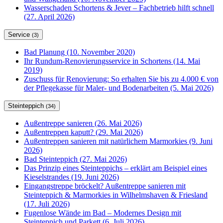
Wasserschaden Schortens & Jever – Fachbetrieb hilft schnell
(27. April 2026)
Service
(3)
Bad Planung (10. November 2020)
Ihr Rundum-Renovierungsservice in Schortens (14. Mai
2019)
Zuschuss für Renovierung: So erhalten Sie bis zu 4.000 € von
der Pflegekasse für Maler- und Bodenarbeiten (5. Mai 2026)
Steinteppich
(34)
Außentreppe sanieren (26. Mai 2026)
Außentreppen kaputt? (29. Mai 2026)
Außentreppen sanieren mit natürlichem Marmorkies (9. Juni
2026)
Bad Steinteppich (27. Mai 2026)
Das Prinzip eines Steinteppichs – erklärt am Beispiel eines
Kieselstrandes (19. Juni 2026)
Eingangstreppe bröckelt? Außentreppe sanieren mit
Steinteppich & Marmorkies in Wilhelmshaven & Friesland
(17. Juli 2026)
Fugenlose Wände im Bad – Modernes Design mit
Steinteppich und Parkett (6. Juli 2026)