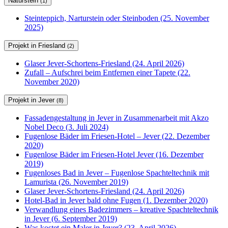
Naturstein
(1)
Steinteppich, Narturstein oder Steinboden (25. November
2025)
Projekt in Friesland
(2)
Glaser Jever-Schortens-Friesland (24. April 2026)
Zufall – Aufschrei beim Entfernen einer Tapete (22.
November 2020)
Projekt in Jever
(8)
Fassadengestaltung in Jever in Zusammenarbeit mit Akzo
Nobel Deco (3. Juli 2024)
Fugenlose Bäder im Friesen-Hotel – Jever (22. Dezember
2020)
Fugenlose Bäder im Friesen-Hotel Jever (16. Dezember
2019)
Fugenloses Bad in Jever – Fugenlose Spachteltechnik mit
Lamurista (26. November 2019)
Glaser Jever-Schortens-Friesland (24. April 2026)
Hotel-Bad in Jever bald ohne Fugen (1. Dezember 2020)
Verwandlung eines Badezimmers – kreative Spachteltechnik
in Jever (6. September 2019)
Was kostet ein Maler in Jever? (23. April 2026)