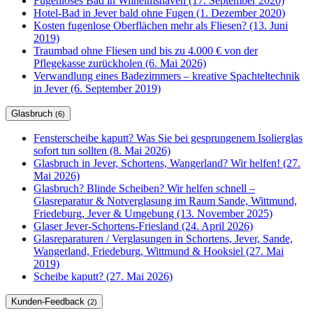
Fugenloses Bad in Wilhelmshaven (17. September 2020)
Hotel-Bad in Jever bald ohne Fugen (1. Dezember 2020)
Kosten fugenlose Oberflächen mehr als Fliesen? (13. Juni
2019)
Traumbad ohne Fliesen und bis zu 4.000 € von der
Pflegekasse zurückholen (6. Mai 2026)
Verwandlung eines Badezimmers – kreative Spachteltechnik
in Jever (6. September 2019)
Glasbruch
(6)
Fensterscheibe kaputt? Was Sie bei gesprungenem Isolierglas
sofort tun sollten (8. Mai 2026)
Glasbruch in Jever, Schortens, Wangerland? Wir helfen! (27.
Mai 2026)
Glasbruch? Blinde Scheiben? Wir helfen schnell –
Glasreparatur & Notverglasung im Raum Sande, Wittmund,
Friedeburg, Jever & Umgebung (13. November 2025)
Glaser Jever-Schortens-Friesland (24. April 2026)
Glasreparaturen / Verglasungen in Schortens, Jever, Sande,
Wangerland, Friedeburg, Wittmund & Hooksiel (27. Mai
2019)
Scheibe kaputt? (27. Mai 2026)
Kunden-Feedback
(2)