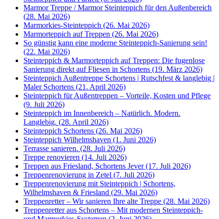
Marmor Treppe / Marmor Steinteppich für den Außenbereich
(28. Mai 2026)
Marmorkies-Steinteppich (26. Mai 2026)
Marmorteppich auf Treppen (26. Mai 2026)
So günstig kann eine moderne Steinteppich-Sanierung sein!
(22. Mai 2026)
Steinteppich & Marmorteppich auf Treppen: Die fugenlose
Sanierung direkt auf Fliesen in Schortens (19. März 2026)
Steinteppich Außentreppe Schortens | Rutschfest & langlebig |
Maler Schortens (21. April 2026)
Steinteppich für Außentreppen – Vorteile, Kosten und Pflege
(9. Juli 2026)
Steinteppich im Innenbereich – Natürlich. Modern.
Langlebig. (28. April 2026)
Steinteppich Schortens (26. Mai 2026)
Steinteppich Wilhelmshaven (1. Juni 2026)
Terrasse sanieren. (28. Juli 2026)
Treppe renovieren (14. Juli 2026)
Treppen aus Friesland, Schortens Jever (17. Juli 2026)
Treppenrenovierung in Zetel (7. Juli 2026)
Treppenrenovierung mit Steinteppich | Schortens,
Wilhelmshaven & Friesland (29. Mai 2026)
Treppenretter – Wir sanieren Ihre alte Treppe (28. Mai 2026)
Treppenretter aus Schortens – Mit modernen Steinteppich-
und Marmorkies-Systemen (2. Juni 2026)