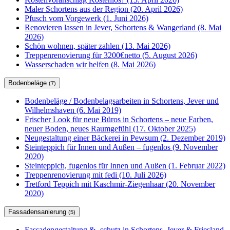
Maler Schortens aus der Region (20. April 2026)
Pfusch vom Vorgewerk (1. Juni 2026)
Renovieren lassen in Jever, Schortens & Wangerland (8. Mai
2026)
Schön wohnen, später zahlen (13. Mai 2026)
Treppenrenovierung für 3200€netto (5. August 2026)
Wasserschaden wir helfen (8. Mai 2026)
Bodenbeläge
(7)
Bodenbeläge / Bodenbelagsarbeiten in Schortens, Jever und
Wilhelmshaven (6. Mai 2019)
Frischer Look für neue Büros in Schortens – neue Farben,
neuer Boden, neues Raumgefühl (17. Oktober 2025)
Neugestaltung einer Bäckerei in Pewsum (2. Dezember 2019)
Steinteppich für Innen und Außen – fugenlos (9. November
2020)
Steinteppich, fugenlos für Innen und Außen (1. Februar 2022)
Treppenrenovierung mit fedi (10. Juli 2026)
Tretford Teppich mit Kaschmir-Ziegenhaar (20. November
2020)
Fassadensanierung
(5)
Fassadengestaltung & -schutz in Schortens, Jever & Friesland