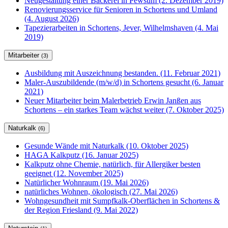
Neugestaltung einer Bäckerei in Pewsum (2. Dezember 2019)
Renovierungsservice für Senioren in Schortens und Umland
(4. August 2026)
Tapezierarbeiten in Schortens, Jever, Wilhelmshaven (4. Mai
2019)
Mitarbeiter
(3)
Ausbildung mit Auszeichnung bestanden. (11. Februar 2021)
Maler-Auszubildende (m/w/d) in Schortens gesucht (6. Januar
2021)
Neuer Mitarbeiter beim Malerbetrieb Erwin Janßen aus
Schortens – ein starkes Team wächst weiter (7. Oktober 2025)
Naturkalk
(6)
Gesunde Wände mit Naturkalk (10. Oktober 2025)
HAGA Kalkputz (16. Januar 2025)
Kalkputz ohne Chemie, natürlich, für Allergiker besten
geeignet (12. November 2025)
Natürlicher Wohnraum (19. Mai 2026)
natürliches Wohnen, ökologisch (27. Mai 2026)
Wohngesundheit mit Sumpfkalk-Oberflächen in Schortens &
der Region Friesland (9. Mai 2022)